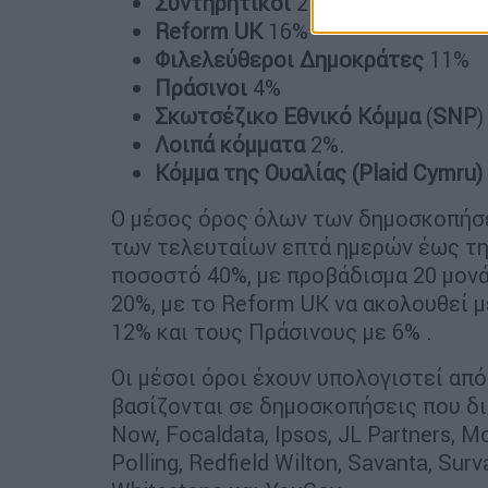
Συντηρητικοί
21%
Reform UK
16%
Φιλελεύθεροι Δημοκράτες
11%
Πράσινοι
4%
Σκωτσέζικο Εθνικό Κόμμα
(
SNP
)
Λοιπά κόμματα
2%.
Κόμμα της Ουαλίας (Plaid Cymru)
Ο μέσος όρος όλων των δημοσκοπήσ
των τελευταίων επτά ημερών έως την
ποσοστό 40%, με προβάδισμα 20 μον
20%, με το Reform UK να ακολουθεί 
12% και τους Πράσινους με 6% .
Οι μέσοι όροι έχουν υπολογιστεί απ
βασίζονται σε δημοσκοπήσεις που διε
Now, Focaldata, Ipsos, JL Partners, M
Polling, Redfield Wilton, Savanta, Sur