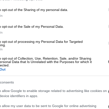
o opt-out of the Sharing of my personal data.
In
 2%
o opt-out of the Sale of my Personal Data.
 1%
In
to opt-out of processing my Personal Data for Targeted
ing.
της Opinium, που πραγματοποιήθηκε
In
υνίου σε δείγμα 2.053 ενήλικες είναι:
o opt-out of Collection, Use, Retention, Sale, and/or Sharing
ersonal Data that Is Unrelated with the Purposes for which it
lected.
Out
consents
o allow Google to enable storage related to advertising like cookies on
 3%
evice identifiers in apps.
1%
o allow my user data to be sent to Google for online advertising