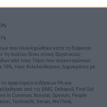
 3%
1%
εων που ολοκληρώθηκε κατά τη διάρκεια
 1η Ιουλίου δίνει στους Εργατικούς
άδων από τους Τόρις που συγκεντρώνουν
με 16%, τους Φιλελεύθερους Δημοκράτες με
ό το πρακτορείο ειδήσεων PA και
ξήχθησαν από τις BMG, Deltapoll, Find Out
ore In Common, Norstat, Opinium, People
vation, TechneUK, Verian, WeThink,