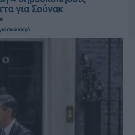
ττα για Σούνακ
ση
για σχολιασμό