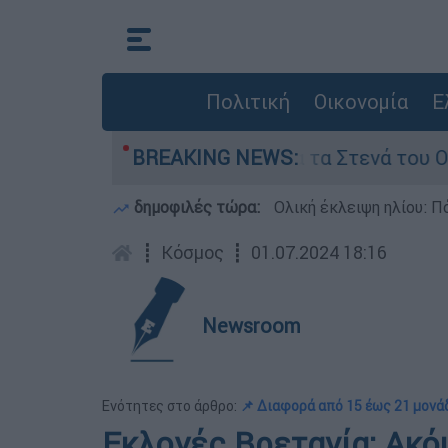
Πολιτική
Οικονομία
Ε
ροι της Τεχεράνης για τα Στενά του Ορμούζ
BREAKING NEWS:
δημοφιλές τώρα:
Ολική έκλειψη ηλίου: Πό
┋
Κόσμος
┋
01.07.2024 18:16
Newsroom
Ενότητες στο άρθρο:
📌 Διαφορά από 15 έως 21 μονά
Εκλογές Βρετανία: Ακό