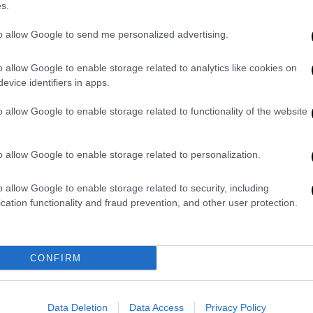
s.
της More in Common, που
to allow Google to send me personalized advertising.
ς 26 έως τις 28 Ιουνίου σε δείγμα 3.361
o allow Google to enable storage related to analytics like cookies on
evice identifiers in apps.
o allow Google to enable storage related to functionality of the website
o allow Google to enable storage related to personalization.
3%
o allow Google to enable storage related to security, including
1%
cation functionality and fraud prevention, and other user protection.
ης Deltapoll, που πραγματοποιήθηκε
CONFIRM
υνίου σε δείγμα 1.645 είναι:
Data Deletion
Data Access
Privacy Policy