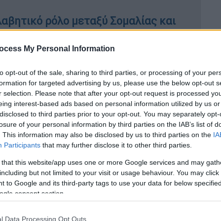
αβητικό ρόλο μεταξύ Σομαλίας και
ocess My Personal Information
to opt-out of the sale, sharing to third parties, or processing of your per
 άλογα έτρεχαν πανικόβλητα στο
formation for targeted advertising by us, please use the below opt-out s
ιστατικό μέσα σε λίγους μήνες
r selection. Please note that after your opt-out request is processed y
eing interest-based ads based on personal information utilized by us or
disclosed to third parties prior to your opt-out. You may separately opt-
losure of your personal information by third parties on the IAB’s list of
νάδες
. This information may also be disclosed by us to third parties on the
IA
Participants
that may further disclose it to other third parties.
της εταιρείας Savanta, που
 that this website/app uses one or more Google services and may gath
ς 26 έως τις 28 Ιουνίου με δείγμα 2.092
including but not limited to your visit or usage behaviour. You may click 
 to Google and its third-party tags to use your data for below specifi
ogle consent section.
l Data Processing Opt Outs