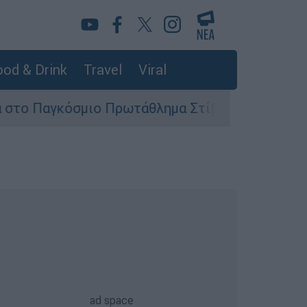
od & Drink
Travel
Viral
σμιο Πρωτάθλημα Στίβου Κ20
Στον εισαγγ