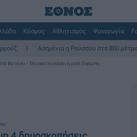
λλάδα
Κόσμος
Αθλητισμός
Ψυχαγωγία
Fo
Ασημένια η Ρούσσου στα 800 μέτρα στο Παγκό
τε θα γίνει - Θα σκοτεινιάσει η μισή Ευρώπη
δες
μη 4 δημοσκοπήσεις