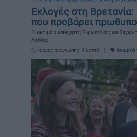
📌 Η στάση του Στάρμερ απέναντι σε Ουκρανία και Μ
Εκλογές στη Βρετανία: 
που προβάρει πρωθυπο
Τι εκτιμά ο καθηγητής Ευρωπαϊκής και Συγκρι
Λάβδας
🕛 χρόνος ανάγνωσης: 4 λεπτά ┋ 🗣️
Ανοικτό 