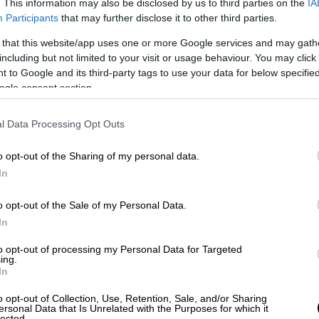
. This information may also be disclosed by us to third parties on the
IA
Participants
that may further disclose it to other third parties.
λογών
, ο καθηγητής με σιγουριά λέει ότι θα
 that this website/app uses one or more Google services and may gath
κών
, χωρίς, ωστόσο, να μπορεί να μιλήσει με
including but not limited to your visit or usage behaviour. You may click 
 to Google and its third-party tags to use your data for below specifi
δυναμία των Εργατικών ή κυβέρνηση
ogle consent section.
, διότι αυτό εξαρτάται από σειρά
l Data Processing Opt Outs
σίας, ωστόσο, είναι δεδομένο κατά τον κ.
o opt-out of the Sharing of my personal data.
ίκτυπο στο νόμισμα του κράτους, τη λίρα
.
In
αφεί νίκη με αυτοδυναμία των Εργατικών,
ίρα. Σε μία κυβέρνηση συνεργασίας η λίρα
o opt-out of the Sale of my Personal Data.
οιο βαθμό.
In
κλογές ο Σούνακ»
to opt-out of processing my Personal Data for Targeted
ing.
In
ν πρωθυπουργός του Ηνωμένου Βασιλείου,
o opt-out of Collection, Use, Retention, Sale, and/or Sharing
ει τη χώρα σε εκλογές
, από τη στιγμή που
ersonal Data that Is Unrelated with the Purposes for which it
lected.