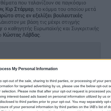
ε θέματα που ταλανίζουν σε παγκόσμιο
ν, Κιρ Στάρμερ
, το κόμμα του οποίου μετά
πρώτο στις εν εξελίξει
βουλευτικές
άχιστον με βάση τις μέχρι στιγμής
gr ο καθηγητής Ευρωπαϊκής και Συγκριτικής
ιο
Κώστας Λάβδας
.
ος ο Μακρόν πριν τον β' γύρο των
ocess My Personal Information
ίται η στάση του
to opt-out of the sale, sharing to third parties, or processing of your per
formation for targeted advertising by us, please use the below opt-out s
r selection. Please note that after your opt-out request is processed y
τον αδελφό του, τον αποκεφάλισε και
eing interest-based ads based on personal information utilized by us or
όνι
disclosed to third parties prior to your opt-out. You may separately opt-
losure of your personal information by third parties on the IAB’s list of