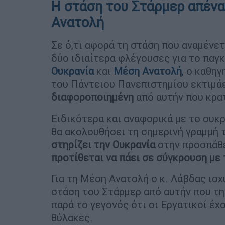
Η στάση του Στάρμερ απένα
Ανατολή
Σε ό,τι αφορά τη στάση που αναμένετ
δύο ιδιαίτερα φλέγουσες για το παγ
Ουκρανία
και
Μέση Ανατολή
, ο καθη
του Πάντειου Πανεπιστημίου εκτιμάε
διαφοροποιημένη
από αυτήν που κρα
Ειδικότερα και αναφορικά με το ουκρ
θα ακολουθήσει τη σημερινή γραμμή τ
στηρίζει την Ουκρανία
στην προσπάθε
προτίθεται να πάει σε σύγκρουση με
Για τη Μέση Ανατολή ο κ. Λάβδας ισχ
στάση του Στάρμερ από αυτήν που τη
παρά το γεγονός ότι οι Εργατικοί έ
θύλακες.