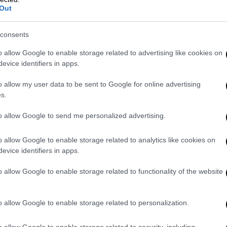
ν,
φυλλοροούσε σε ό,τι αφορά τον αριθμό
Out
 να γίνεται εντονότερο τον τελευταίο
consents
τικοί
το 2019 είχαν καταφέρει να εκλέξουν
o allow Google to enable storage related to advertising like cookies on
evice identifiers in apps.
 πλέον ο αριθμός τους έφτασε στους 344
,
ιούνται ή να πηγαίνουν σε άλλα κόμματα.
o allow my user data to be sent to Google for online advertising
s.
Σούνακ ήταν υποχρεωμένος να πάει σε
υτό, που είναι περισσότερο διαχειρίσιμη η
to allow Google to send me personalized advertising.
έκανε το φθινόπωρο, αναμφισβήτητα, η
, αφού το κόμμα του θα κατέγραφε μέχρι
o allow Google to enable storage related to analytics like cookies on
evice identifiers in apps.
ο ethnos.gr ο κ. Λάβδας.
o allow Google to enable storage related to functionality of the website
αίνει σε περίοδο ομαλοποίησης
o allow Google to enable storage related to personalization.
κών, Κιρ Στάρμερ, ο οποίος, με βάση τις
o allow Google to enable storage related to security, including