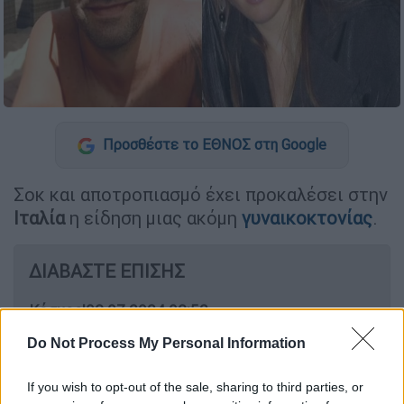
Προσθέστε το ΕΘΝΟΣ στη Google
Σοκ και αποτροπιασμό έχει προκαλέσει στην
Ιταλία
η είδηση μιας ακόμη
γυναικοκτονίας
.
ΔΙΑΒΑΣΤΕ ΕΠΙΣΗΣ
Κόσμος
|
09.07.2024 09:52
Νέο περιστατικό με Boeing:
Do Not Process My Personal Information
Αεροσκάφος της United Airlines
έχασε έναν τροχό κατά την
If you wish to opt-out of the sale, sharing to third parties, or