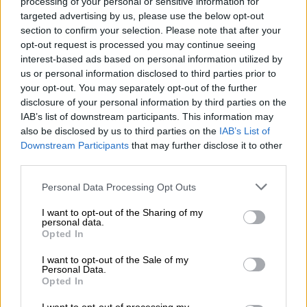
απογείωση
processing of your personal or sensitive information for
targeted advertising by us, please use the below opt-out
section to confirm your selection. Please note that after your
opt-out request is processed you may continue seeing
interest-based ads based on personal information utilized by
Ένας
Ιταλός
οδηγός
φορτηγού φέρεται να
us or personal information disclosed to third parties prior to
σκότωσε τη σύζυγό του και να
your opt-out. You may separately opt-out of the further
χρησιμοποιούσε το τηλέφωνό της για μήνες
disclosure of your personal information by third parties on the
IAB’s list of downstream participants. This information may
για να δείξει ότι ήταν ζωντανή.
also be disclosed by us to third parties on the
IAB’s List of
Downstream Participants
that may further disclose it to other
Η εξαφάνιση της 42χρονης
third parties.
Η 42χρονη
Francesca Deidda
εξαφανίστηκε
Please note that this website/app uses one or more Google
Personal Data Processing Opt Outs
πριν από δυο μήνες από την ιταλική πόλη
services and may gather and store information including but
San
Sperate
, στο
Κάλιαρι
, στη νότια
not limited to your visit or usage behaviour. You may click to
I want to opt-out of the Sharing of my
personal data.
grant or deny consent to Google and its third-party tags to
Σαρδηνία
και οι ερευνητές πιστεύουν ότι τη
Opted In
use your data for below specified purposes in below Google
σκότωσε
ο σύζυγός της, ο 43χρονος
Igor
consent section.
I want to opt-out of the Sale of my
Sollai
, αναφέρουν τοπικά μέσα ενημέρωσης.
Personal Data.
Opted In
Σύμφωνα με τις πληροφορίες, την τελευταία