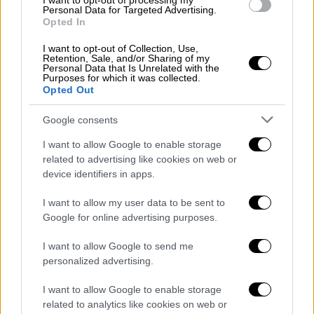
I want to opt-out of processing my
φορά που εθεάθη η
Deidda
, φέρεται να
Personal Data for Targeted Advertising.
Opted In
εστάλησαν μηνύματα από το τηλέφωνό της
που έλεγαν στους φίλους και την οικογένειά
I want to opt-out of Collection, Use,
Retention, Sale, and/or Sharing of my
της ότι χρειαζόταν λίγο χρόνο μακριά λόγω
Personal Data that Is Unrelated with the
Purposes for which it was collected.
της διακοπής της σχέσης της.
Opted Out
Η σύλληψη του συζύγου
Google consents
Την εξαφάνιση της άτυχης γυναίκας δήλωσε
I want to allow Google to enable storage
στις Αρχές ο
αδερφός
της και ένας
related to advertising like cookies on web or
device identifiers in apps.
συνεργάτης
της. Όταν ο
Sollai
ρωτήθηκε από
την αστυνομία γιατί δεν ανέφερε την
I want to allow my user data to be sent to
εξαφάνιση
της γυναίκας του, ισχυρίστηκε
Google for online advertising purposes.
ότι ήταν επειδή το είχε κάνει ήδη ο αδελφός
I want to allow Google to send me
της. Η αστυνομία απέκλεισε γρήγορα την
personalized advertising.
αυτοκτονία και εστίασε την έρευνά της στη
σχέση της
Deidda
με τον σύζυγό της. Τελικά
I want to allow Google to enable storage
ο
Sollai
συνελήφθη με κατηγορίες για φόνο
related to analytics like cookies on web or