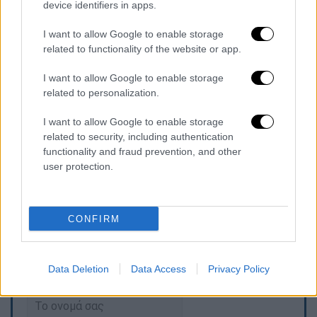
device identifiers in apps.
την περασμένη εβδομάδα και παραμένει στη
φυλακή. Ο ίδιος υποστηρίζει ότι είναι
I want to allow Google to enable storage
αθώος και ο δικηγόρος του,
Carlo Demurtas
,
related to functionality of the website or app.
δήλωσε στα τοπικά μέσα ενημέρωσης: «Δεν
I want to allow Google to enable storage
υπάρχουν στοιχεία ότι επρόκειτο για
related to personalization.
ανθρωποκτονία. Και μέχρι σήμερα δεν
έχουμε στοιχεία που να λένε ότι ο πελάτης
I want to allow Google to enable storage
μας χρησιμοποίησε το τηλέφωνο της
related to security, including authentication
functionality and fraud prevention, and other
συζύγου του ή έστειλε το email».
user protection.
CONFIRM
Τα σχολιά σας δημοσιεύονται άμεσα με δική σας ευθύνη. Το
ΕΘΝΟΣ θα παρεμβαίνει και τα προσβλητικά σχόλια θα
Data Deletion
Data Access
Privacy Policy
διαγράφονται