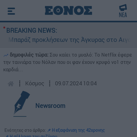
BREAKING NEWS:
Μπαράζ προκλήσεων της Άγκυρας στο Αιγαίο: Εικ
δημοφιλές τώρα:
Σου καίει το μυαλό: Το Netflix έφερε
την ταινιάρα του Νόλαν που οι φαν έχουν κρυφό νο1 στην
καρδιά...
┋
Κόσμος
┋
09.07.2024 10:04
Newsroom
Ενότητες στο άρθρο:
📌 Η εξαφάνιση της 42χρονης
📌 Η σύλληψη του συζύγου