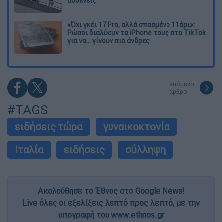
ασθενείς
«Όχι γκέι 17 Pro, αλλά σπασμένο 11άρι»:
Ρώσοι διαλύουν τα iPhone τους στο TikTok
για να... γίνουν πιο άνδρες
επόμενο
άρθρο
#TAGS
ειδήσεις τώρα
γυναικοκτονία
Ιταλία
ειδήσεις
σύλληψη
Ακολούθησε το Έθνος στο Google News!
Live όλες οι εξελίξεις λεπτό προς λεπτό, με την
υπογραφή του www.ethnos.gr