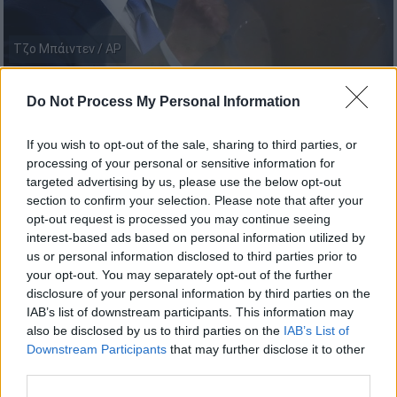
Τζο Μπάιντεν / ΑP
Do Not Process My Personal Information
Προσθέστε το ΕΘΝΟΣ στη Google
If you wish to opt-out of the sale, sharing to third parties, or
Ο πρόεδρος των
ΗΠΑ
Τζο Μπάιντεν
θα
processing of your personal or sensitive information for
ανακοινώσει τη Δευτέρα σχέδια για τη
targeted advertising by us, please use the below opt-out
μεταρρύθμιση του
Ανώτατου Δικαστηρίου
,
section to confirm your selection. Please note that after your
opt-out request is processed you may continue seeing
ανέφερε το Politico, επικαλούμενο δύο
interest-based ads based on personal information utilized by
πηγές ενήμερες για το ζήτημα,
us or personal information disclosed to third parties prior to
προσθέτοντας ότι είναι πιθανόν να
your opt-out. You may separately opt-out of the further
υποστηρίξει να ισχύσουν όρια για τις
disclosure of your personal information by third parties on the
IAB’s list of downstream participants. This information may
θητείες των δικαστών και εφαρμοστέος
also be disclosed by us to third parties on the
IAB’s List of
κώδικας δεοντολογίας.
Downstream Participants
that may further disclose it to other
third parties.
Ο
Μπάιντεν
είχε δηλώσει νωρίτερα αυτήν