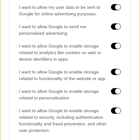
απόηχο της απόφασης του
Ανώτατου
I want to allow my user data to be sent to
Δικαστηρίου
τον Ιούλιο ότι οι πρόεδροι
Google for online advertising purposes.
χαίρουν ευρείας ασυλίας από διώξεις.
I want to allow Google to send me
personalized advertising.
Ο
Μπάιντεν
θα κάνει την σχετική
ανακοίνωση από το
Τέξας
τη
Δευτέρα
και οι
I want to allow Google to enable storage
συγκεκριμένες προτάσεις του μπορεί να
related to analytics like cookies on web or
αλλάξουν, καταλήγει το δημοσίευμα.
device identifiers in apps.
I want to allow Google to enable storage
related to functionality of the website or app.
Τα σχολιά σας δημοσιεύονται άμεσα με δική σας ευθύνη. Το
ΕΘΝΟΣ θα παρεμβαίνει και τα προσβλητικά σχόλια θα
I want to allow Google to enable storage
διαγράφονται
related to personalization.
I want to allow Google to enable storage
related to security, including authentication
functionality and fraud prevention, and other
user protection.