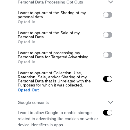
την εβδομάδα από το Οβάλ Γραφείο ότι θα
Please note that this website/app uses one or more Google
Personal Data Processing Opt Outs
services and may gather and store information including but
ζητήσει τη μεταρρύθμιση του Ανώτατου
not limited to your visit or usage behaviour. You may click to
I want to opt-out of the Sharing of my
Δικαστηρίου.
personal data.
grant or deny consent to Google and its third-party tags to
Opted In
use your data for below specified purposes in below Google
consent section.
ΔΙΑΒΑΣΤΕ ΕΠΙΣΗΣ
I want to opt-out of the Sale of my
Personal Data.
Opted In
Κόσμος
|
27.07.2024 19:55
Ενεργειακή «επίθεση» της Τουρκίας
I want to opt-out of processing my
Personal Data for Targeted Advertising.
στην Αφρική: Deals με Σομαλία,
Opted In
Νίγηρα και Λιβύη
I want to opt-out of Collection, Use,
Retention, Sale, and/or Sharing of my
Personal Data that Is Unrelated with the
Purposes for which it was collected.
Opted Out
Ο πρόεδρος των
ΗΠΑ
αναμένεται επίσης να
Google consents
επιδιώξει συνταγματική μεταρρύθμιση για
τον περιορισμό της ασυλίας που χαίρουν οι
I want to allow Google to enable storage
related to advertising like cookies on web or
πρόεδροι της χώρας και κάποιοι άλλοι
device identifiers in apps.
αξιωματούχοι, πρόσθεσε το
Politico
, στον