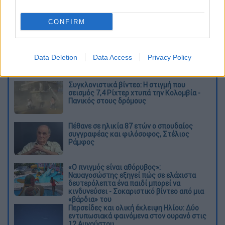
CONFIRM
καταχώρηση
Data Deletion
Data Access
Privacy Policy
Διαβάστε ακόμη
Συγκλονιστικά βίντεο: Η στιγμή που
σεισμός 7,4 Ρίχτερ χτυπά την Κολομβία -
Πανικός στους δρόμους
Πέθανε σε ηλικία 87 ετών ο σπουδαίος
συγγραφέας και φιλόσοφος, Στέλιος
Ράμφος
«Ο πνιγμός είναι αθόρυβος»:
Ναυαγοσώστης εξηγεί πώς σε ελάχιστα
δευτερόλεπτα ένα παιδί μπορεί να
κινδυνεύσει - Σοκαριστικό βίντεο από μια
«βάρδια» του
Περσείδες και ολική έκλειψη Ηλίου: Δύο
εντυπωσιακά φαινόμενα στον ουρανό στις
12 Αυγούστου