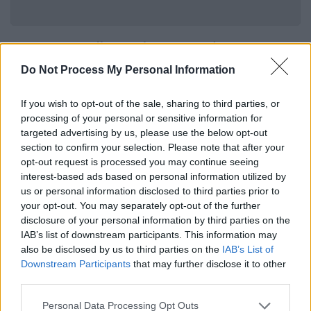
Η 50χρονη
Lalita Kayi Kumar
από τις
ΗΠΑ
, η
οποία ζούσε στη
Γκόα
τα τελευταία 10
Do Not Process My Personal Information
χρόνια, εντοπίστηκε τυχαία το περασμένο
Σάββατο αλυσοδεμένη σε δένδρο, από έναν
If you wish to opt-out of the sale, sharing to third parties, or
βοσκό που άκουσε τις κραυγές της για
processing of your personal or sensitive information for
targeted advertising by us, please use the below opt-out
βοήθεια.
section to confirm your selection. Please note that after your
opt-out request is processed you may continue seeing
interest-based ads based on personal information utilized by
us or personal information disclosed to third parties prior to
your opt-out. You may separately opt-out of the further
disclosure of your personal information by third parties on the
IAB’s list of downstream participants. This information may
also be disclosed by us to third parties on the
IAB’s List of
Downstream Participants
that may further disclose it to other
third parties.
Please note that this website/app uses one or more Google
Personal Data Processing Opt Outs