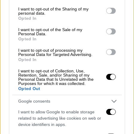
services and may gather and store information including but
not limited to your visit or usage behaviour. You may click to
I want to opt-out of the Sharing of my
personal data.
grant or deny consent to Google and its third-party tags to
Opted In
use your data for below specified purposes in below Google
consent section.
I want to opt-out of the Sale of my
Personal Data.
Opted In
I want to opt-out of processing my
Personal Data for Targeted Advertising.
Τι ισχυρίστηκε η 50χρονη
Opted In
I want to opt-out of Collection, Use,
Η
50χρονη
μεταφέρθηκε εσπευσμένα σε
Retention, Sale, and/or Sharing of my
Personal Data that Is Unrelated with the
κοντινό νοσοκομείο σε κρίσιμη κατάσταση.
Purposes for which it was collected.
Ήταν σοβαρά αφυδατωμένη, δεν μπορούσε
Opted Out
να μιλήσει και πιθανότατα δεν είχε φάει εδώ
Google consents
και αρκετές ημέρες, ανέφεραν οι
Lokmat
Times.
Σύμφωνα με το
India TV,
είπε στους
I want to allow Google to enable storage
related to advertising like cookies on web or
ερευνητές ότι ο πρώην σύζυγός της την είχε
device identifiers in apps.
δέσει στο δέντρο. Ισχυρίστηκε επίσης ότι