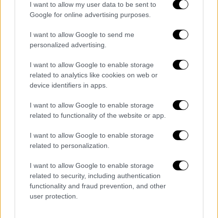
έμεινε 40 μέρες χωρίς φαγητό. Πλέον, την
I want to allow my user data to be sent to
υπόθεση χειρίζονται οι
Αρχές
καθώς έχουν
Google for online advertising purposes.
ξεκινήσει έρευνα για τον πρώην σύζυγο της
I want to allow Google to send me
50χρονης ο οποίος αντιμετωπίζει
personalized advertising.
κατηγορίες απόπειρας δολοφονίας,
παράνομου περιορισμού και πράξεων που
I want to allow Google to enable storage
related to analytics like cookies on web or
θέτουν σε κίνδυνο τη ζωή ή την προσωπική
device identifiers in apps.
ασφάλεια άλλων.
I want to allow Google to enable storage
Πως εντοπίστηκε
related to functionality of the website or app.
Η
50χρονη
γυναίκα
εντοπίστηκε από έναν
I want to allow Google to enable storage
βοσκό, αφού άκουσε δυνατούς θορύβους
related to personalization.
μέσα από το πυκνό δάσος. Η αστυνομία
I want to allow Google to enable storage
έφτασε στο σημείο έσπασε την αλυσίδα. Η
related to security, including authentication
γυναίκα μεταφέρθηκε εσπευσμένα σε κέντρο
functionality and fraud prevention, and other
πρωτοβάθμιας φροντίδας υγείας στο
user protection.
Sawantwadi, όπου έλαβε την αρχική