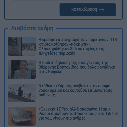
καταχώρηση
Διαβάστε ακόμη
Η «μαύρη» καταγραφή των πυρκαγιών: 118
κτίρια κρίθηκαν «κόκκινα» -
Ολοκληρώθηκαν 325 αυτοψίες στις
πληγείσες περιοχές
Η πρώτη δήλωση της οικογένειας της
38χρονης Βρετανίδας που δολοφονήθηκε
στην Κυψέλη
Ντύθηκε «Χάρος», ανέβηκε στην οροφή
νοσοκομείου και κοιτούσε επίμονα τους
ασθενείς
«Όχι γκέι 17 Pro, αλλά σπασμένο 11άρι»:
Ρώσοι διαλύουν τα iPhone τους στο TikTok
για να... γίνουν πιο άνδρες