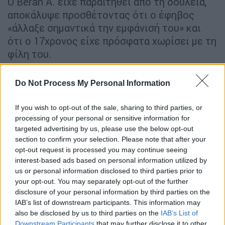
Ο Beran A. είχε παραιτηθεί από τη δουλειά,
αποκάλυψε προσθέτοντας ότι ο έφηβος
«άλλαξε σημαντικά την εμφάνισή του» και
ότι ο 17χρονος είχε πρόσφατα χωρίσει με τη
φίλη του.
Υλικό από το Ισλαμικό Κράτος και την
Do Not Process My Personal Information
Αλ Κάιντα βρέθηκε στο σπίτι του
17χρονου
If you wish to opt-out of the sale, sharing to third parties, or
processing of your personal or sensitive information for
Παράλληλα, το
Associated Press
μεταδίδει
targeted advertising by us, please use the below opt-out
πως οι Αρχές εντόπισαν υλικό από το
section to confirm your selection. Please note that after your
Ισλαμικό Κράτος
και την
Αλ Κάιντα
στο σπίτι
opt-out request is processed you may continue seeing
interest-based ads based on personal information utilized by
του δεύτερου υπόπτου.
us or personal information disclosed to third parties prior to
your opt-out. You may separately opt-out of the further
Οι αυστριακές αρχές ασφαλείας δήλωσαν ότι
disclosure of your personal information by third parties on the
ο
δεύτερος ύποπτος
, ένας
17χρονος
IAB’s list of downstream participants. This information may
Αυστριακός
υπήκοος
με
τουρκική και
also be disclosed by us to third parties on the
IAB’s List of
κροατική καταγωγή
, συνελήφθη από ειδικές
Downstream Participants
that may further disclose it to other