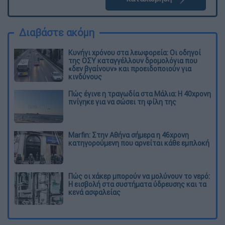
Διαβάστε ακόμη
Κυνήγι χρόνου στα λεωφορεία: Οι οδηγοί
της ΟΣΥ καταγγέλλουν δρομολόγια που
«δεν βγαίνουν» και προειδοποιούν για
κινδύνους
Πώς έγινε η τραγωδία στα Μάλια: Η 40χρονη
πνίγηκε για να σώσει τη φίλη της
Marfin: Στην Αθήνα σήμερα η 46χρονη
κατηγορούμενη που αρνείται κάθε εμπλοκή
Πώς οι χάκερ μπορούν να μολύνουν το νερό:
Η εισβολή στα συστήματα ύδρευσης και τα
κενά ασφαλείας