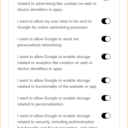
related to advertising like cookies on web or
device identifiers in apps.
Οι αξιωματούχοι ασφαλείας της Αυστρίας
I want to allow my user data to be sent to
ανέφεραν ότι οι
δύο νεαροί ήθελαν να
Google for online advertising purposes.
διαπράξουν επίθεση
έξω από το γήπεδο
,
σκοτώνοντας όσο το δυνατόν
I want to allow Google to send me
περισσότερους ανθρώπους
personalized advertising.
χρησιμοποιώντας μαχαίρια ή αυτοσχέδια
I want to allow Google to enable storage
εκρηκτικά.
related to analytics like cookies on web or
device identifiers in apps.
«Πιστεύει ότι είναι σωστό να
σκοτώνονται άπιστοι»
I want to allow Google to enable storage
related to functionality of the website or app.
Επίσης, σε συνέντευξη Τύπου, οι Αρχές στη
I want to allow Google to enable storage
Βιέννη είπαν ότι ο βασικός ύποπτος, ένας
related to personalization.
19χρονος, ομολόγησε πλήρως τα σχέδια
επίθεσης του. Είπαν ότι «είναι ξεκάθαρα
I want to allow Google to enable storage
ριζοσπαστικοποιημένος προς την
related to security, including authentication
functionality and fraud prevention, and other