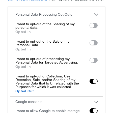
third parties.
αστυνομικές δυνάμεις κοντά στο στάδιο
όπου υποτίθεται ότι θα πραγματοποιούνταν
Please note that this website/app uses one or more Google
Personal Data Processing Opt Outs
οι συναυλίες αυτή την εβδομάδα. Νωρίτερα
services and may gather and store information including but
not limited to your visit or usage behaviour. You may click to
I want to opt-out of the Sharing of my
είχε συλληφθεί ένας
19χρονος Αυστριακός
personal data.
grant or deny consent to Google and its third-party tags to
με καταγωγή από τη Βόρεια Μακεδονία
. Τα
Opted In
use your data for below specified purposes in below Google
ονόματα των υπόπτων δεν δόθηκαν στη
consent section.
I want to opt-out of the Sale of my
δημοσιότητα σύμφωνα με τους αυστριακούς
Personal Data.
Opted In
νόμους περί απορρήτου.
I want to opt-out of processing my
Personal Data for Targeted Advertising.
Opted In
I want to opt-out of Collection, Use,
Retention, Sale, and/or Sharing of my
Personal Data that Is Unrelated with the
Purposes for which it was collected.
Opted Out
video
Google consents
I want to allow Google to enable storage