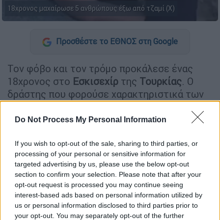
18χρονος μαχαίρωσε 5 ανθρώπους έξω από τζαμί (Χ)
Προσθέστε το ΕΘΝΟΣ στη Google
Τον φόβο και τον τρόμο προκάλεσε ένας
18χρονος στο
Εσκισεχίρ
της
Τουρκίας
. Ο
δράστης που φορούσε χαρακτηριστικά των
Ναζί
και έκανε live στο twitter
τη στιγμή της
επίθεσης
μαχαίρωσε όποιον βρήκε μπροστά
Do Not Process My Personal Information
του σε τζαμί της πόλης.
If you wish to opt-out of the sale, sharing to third parties, or
processing of your personal or sensitive information for
ΔΙΑΒΑΣΤΕ ΕΠΙΣΗΣ
targeted advertising by us, please use the below opt-out
section to confirm your selection. Please note that after your
Κόσμος
|
13.08.2024 19:19
opt-out request is processed you may continue seeing
Φωτιές: Ξεκίνησε η παραγωγή των 12
interest-based ads based on personal information utilized by
us or personal information disclosed to third parties prior to
πυροσβεστικών αεροσκαφών του
your opt-out. You may separately opt-out of the further