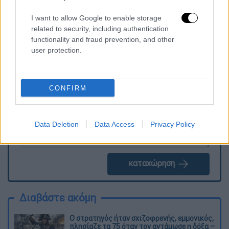
βρίσκονται μπροστά μου».
I want to allow Google to enable storage
related to security, including authentication
functionality and fraud prevention, and other
Τα σχολιά σας δημοσιεύονται άμεσα με δική σας ευθύνη. Το
user protection.
ΕΘΝΟΣ θα παρεμβαίνει και τα προσβλητικά σχόλια θα
διαγράφονται
CONFIRM
Data Deletion
Data Access
Privacy Policy
καταχώρηση
Διαβάστε ακόμη
O στρατηγός ήταν σχιζοφρενής, εμμονικός,
πλησίαζε τα 75 όταν τον αντάμωσε η δόξα –