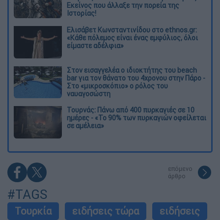
Εκείνος που άλλαξε την πορεία της
Ιστορίας!
Ελισάβετ Κωνσταντινίδου στο ethnos.gr:
«Κάθε πόλεμος είναι ένας εμφύλιος, όλοι
είμαστε αδέλφια»
Στον εισαγγελέα ο ιδιοκτήτης του beach
bar για τον θάνατο του 4χρονου στην Πάρο -
Στο «μικροσκόπιο» ο ρόλος του
ναυαγοσώστη
Τουρνάς: Πάνω από 400 πυρκαγιές σε 10
ημέρες - «Το 90% των πυρκαγιών οφείλεται
σε αμέλεια»
επόμενο
άρθρο
#TAGS
Τουρκία
ειδήσεις τώρα
ειδήσεις