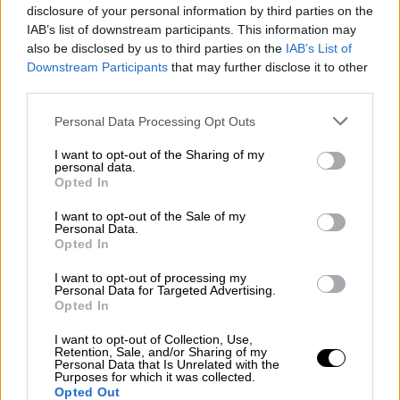
rescEU - Δημιουργείται μόνιμος
disclosure of your personal information by third parties on the
στόλος της ΕΕ
IAB’s list of downstream participants. This information may
also be disclosed by us to third parties on the
IAB’s List of
Downstream Participants
that may further disclose it to other
third parties.
Συγκεκριμένα, όπως αναφέρει το
TGRT
Please note that this website/app uses one or more Google
Personal Data Processing Opt Outs
Haber,
το σχέδιο επίθεσης και το μανιφέστο
services and may gather and store information including but
not limited to your visit or usage behaviour. You may click to
I want to opt-out of the Sharing of my
του 18χρονου δράστη, όπως έγινε γνωστό
personal data.
grant or deny consent to Google and its third-party tags to
την Τρίτη (13/8), περιελάμβανε πολλές
Opted In
use your data for below specified purposes in below Google
σελίδες, ήρθαν στη δημοσιότητα.
consent section.
I want to opt-out of the Sale of my
Personal Data.
https://twitter.com/PopularFront_/status/182
Opted In
3116924504654012
I want to opt-out of processing my
Personal Data for Targeted Advertising.
«Κάνω ένα ντους και πάω να
Opted In
επιτεθώ»
I want to opt-out of Collection, Use,
Retention, Sale, and/or Sharing of my
Ο
δράστης
μαχαίρωσε πολίτες που κάθονταν
Personal Data that Is Unrelated with the
Purposes for which it was collected.
σε έναν δημόσιο χώρο, στη συνέχεια άρχισε
Opted Out