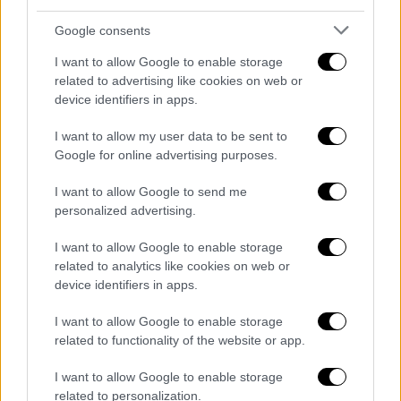
να τρέχει στο δρόμο και μαχαίρωσε όλους
Google consents
όσους βρίσκονταν μπροστά του.
I want to allow Google to enable storage
Παράλληλα, αποκαλύφθηκε το σχέδιο
related to advertising like cookies on web or
επίθεσης και το μανιφέστο του δράστη. Στα
device identifiers in apps.
γραπτά του επιτιθέμενου υπήρχαν φράσεις
I want to allow my user data to be sent to
που «φωτογράφιζαν» την επίθεση του
Google for online advertising purposes.
18χρονου
στο
Εσκισεχίρ
της
Τουρκίας
. Ο
18χρονος δράστης σχεδίασε επίσης την
I want to allow Google to send me
personalized advertising.
επίθεση, σύμφωνα με το μανιφέστο του που
εντοπίστηκε, ως εξής: «Κάνω ένα κρύο
I want to allow Google to enable storage
ντους και βάζω τα ρούχα μου. Παίρνω τον
related to analytics like cookies on web or
εξοπλισμό μου και πηγαίνω στην περιοχή
device identifiers in apps.
της επίθεσης. Τοποθετώ τον εξοπλισμό μου
I want to allow Google to enable storage
σε κατάλληλο σημείο και συνδέω το
related to functionality of the website or app.
τσεκούρι και το μαχαίρι μου στο γιλέκο μου.
Στη συνέχεια, επιτίθεμαι σε όλους όσους
I want to allow Google to enable storage
related to personalization.