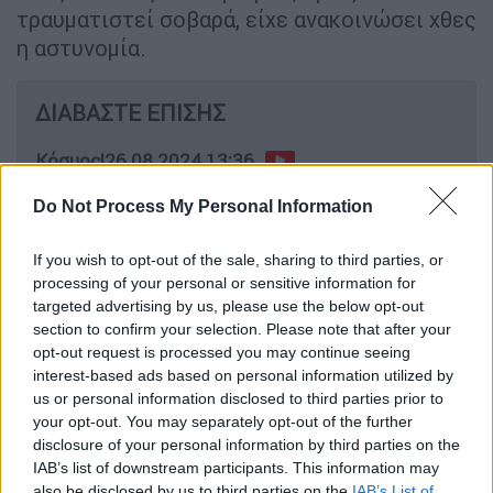
τραυματιστεί σοβαρά, είχε ανακοινώσει χθες
η αστυνομία.
ΔΙΑΒΑΣΤΕ ΕΠΙΣΗΣ
Κόσμος
|
26.08.2024 13:36
Τρομοκρατική επίθεση στη Γερμανία:
Do Not Process My Personal Information
Αυστηροποίηση μεταναστευτικής
πολιτικής προαναγγέλλει ο Σολτς
If you wish to opt-out of the sale, sharing to third parties, or
processing of your personal or sensitive information for
targeted advertising by us, please use the below opt-out
section to confirm your selection. Please note that after your
Ο ένας από αυτούς κηρύχθηκε στη συνέχεια
opt-out request is processed you may continue seeing
interest-based ads based on personal information utilized by
νεκρός στον τόπο του δυστυχήματος και ο
us or personal information disclosed to third parties prior to
άλλος διακομίστηκε στο νοσοκομείο με
your opt-out. You may separately opt-out of the further
ελικόπτερο σε "σταθερή κατάσταση",
disclosure of your personal information by third parties on the
ανέφερε σήμερα η αστυνομία της περιοχής
IAB’s list of downstream participants. This information may
also be disclosed by us to third parties on the
IAB’s List of