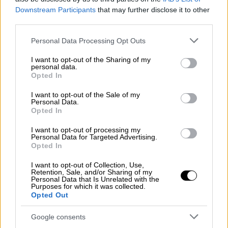
Σούντουρλαντ
.
Downstream Participants
that may further disclose it to other
third parties.
Επιχειρήσεις «σε δύσκολες συνθήκες»
Please note that this website/app uses one or more Google
Personal Data Processing Opt Outs
Σύμφωνα με τον τοπικό ειδησεογραφικό
services and may gather and store information including but
ιστότοπο
Visir
, οι περισσότεροι από τους
not limited to your visit or usage behaviour. You may click to
I want to opt-out of the Sharing of my
personal data.
τουρίστες
ήταν έξω από τη σπηλιά όταν
grant or deny consent to Google and its third-party tags to
Opted In
use your data for below specified purposes in below Google
κατέρρευσε.
consent section.
I want to opt-out of the Sale of my
Personal Data.
Ice
#cave
partially
#collapsed
on
Opted In
#Breidamerkurjokull
#glacier
in
I want to opt-out of processing my
southern
#Iceland
while tourists
Personal Data for Targeted Advertising.
Opted In
were visiting, 25Aug
I want to opt-out of Collection, Use,
Retention, Sale, and/or Sharing of my
1 dead
Personal Data that Is Unrelated with the
1 seriously injured taken by air
Purposes for which it was collected.
Opted Out
ambulance to
#Reykjavik
2 still missing
Google consents