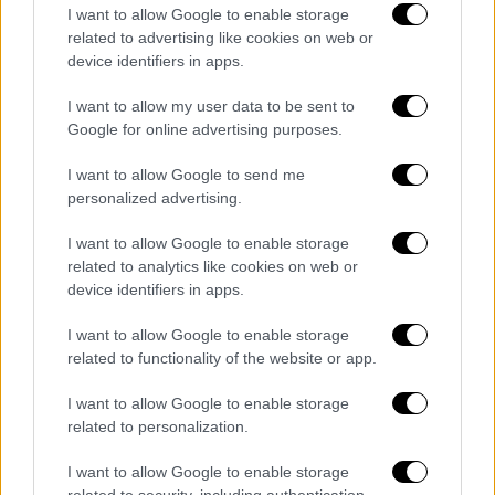
I want to allow Google to enable storage
Rescue ops involve cutting through
related to advertising like cookies on web or
the ice mostly by hand with chain
device identifiers in apps.
saws
https://t.co/2o0SWhGZ4y
I want to allow my user data to be sent to
— RBClouston (@rbclouston)
August
Google for online advertising purposes.
26, 2024
I want to allow Google to send me
personalized advertising.
Οι υπηρεσίες διάσωσης ξεκίνησαν έρευνα
μετά το δυστύχημα προκειμένου να
I want to allow Google to enable storage
εντοπίσουν τους δύο αγνοουμένους χωρίς
related to analytics like cookies on web or
device identifiers in apps.
αποτέλεσμα μέχρι στιγμής. Οι επιχειρήσεις
αυτές διακόπηκαν όταν έπεσε η νύχτα και
I want to allow Google to enable storage
αναμένεται να επαναληφθούν σήμερα.
related to functionality of the website or app.
«Ένας μεγάλος αριθμός διασωστών και
I want to allow Google to enable storage
εργαζομένων σε υπηρεσίες έκτακτης
related to personalization.
ανάγκης έλαβε μέρος στις επιχειρήσεις» που
I want to allow Google to enable storage
διεξάγονται «σε δύσκολες συνθήκες»,