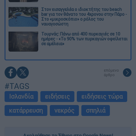
Στον εισαγγελέα ο ιδιοκτήτης του beach
bar για τον θάνατο του 4χρονου στην Πάρο -
Στο «μικροσκόπιο» ο ρόλος του
ναυαγοσώστη
Τουρνάς: Πάνω από 400 πυρκαγιές σε 10
ημέρες - «Το 90% των πυρκαγιών οφείλεται
σε αμέλεια»
επόμενο
άρθρο
#TAGS
Ισλανδία
ειδήσεις
ειδήσεις τώρα
κατάρρευση
νεκρός
σπηλιά
Ακολούθησε το Έθνος στο Google News!