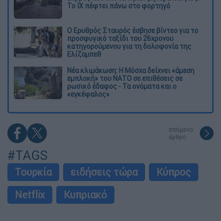
Το ΙΧ πέφτει πάνω στο φορτηγό
Ο Ερυθρός Σταυρός έσβησε βίντεο για το
προσφυγικό ταξίδι του 26χρονου
κατηγορούμενου για τη δολοφονία της
Ελίζαμπεθ
Νέα κλιμάκωση: Η Μόσχα δείχνει «άμεση
εμπλοκή» του ΝΑΤΟ σε επιθέσεις σε
ρωσικό έδαφος - Τα ονόματα και ο
«εγκέφαλος»
επόμενο
άρθρο
#TAGS
Τουρκία
ειδήσεις τώρα
Κύπρος
Netflix
Κυπριακό