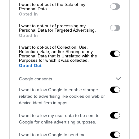
consent section.
I want to opt-out of the Sale of my
Μιλώντας στο τουρκικό κανάλι ο
Τατάρ
Personal Data.
κάνει λόγο για «μαύρη προπαγάνδα που
Opted In
δυσφημεί την επιχείρηση στην Κύπρο».
I want to opt-out of processing my
Personal Data for Targeted Advertising.
«Οι αντιδράσεις είναι τεράστιες. Βλέπω ότι
Opted In
υπάρχουν μεγάλες αντιδράσεις τόσο από την
I want to opt-out of Collection, Use,
ΤΔΒΚ όσο και από τη
Δημοκρατία της
Retention, Sale, and/or Sharing of my
Personal Data that Is Unrelated with the
Τουρκίας
. Αυτό με ικανοποίησε. Δεν τους
Purposes for which it was collected.
Opted Out
ταιριάζει καθόλου να είναι το Netflix
εργαλείο σε ένα τέτοιο πολιτικό γεγονός με
Google consents
μονόπλευρη οπτική» υποστήριξε ο
I want to allow Google to enable storage
κατοχικός ηγέτης, Ερσίν Τατάρ.
related to advertising like cookies on web or
device identifiers in apps.
Ισχυρίστηκε ακόμα ότι «η ειρηνευτική
επιχείρηση στην Κύπρο το
1974
ήταν
I want to allow my user data to be sent to
ουσιαστικά μια στρατιωτική επέμβαση που
Google for online advertising purposes.
έσωσε τους Τουρκοκύπριους από τη
I want to allow Google to send me
γενοκτονία», για να προσέσει πως «όλος ο