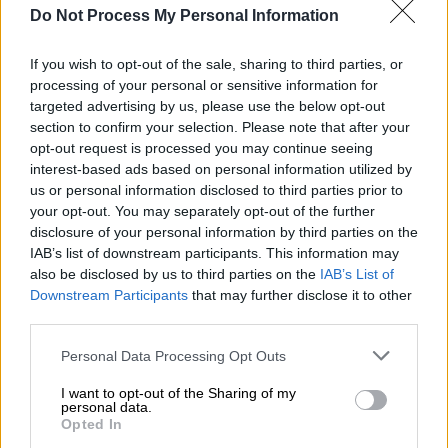
Η Τουρκία δεν περιορίζεται πλέον σε
Do Not Process My Personal Information
φιλοδοξίες: Το νέο πλωτό κάστρο της
Γαλάζιας Πατρίδας θα φτάσει σε
If you wish to opt-out of the sale, sharing to third parties, or
διπλάσια μάζα από το Anadolu
processing of your personal or sensitive information for
targeted advertising by us, please use the below opt-out
section to confirm your selection. Please note that after your
opt-out request is processed you may continue seeing
interest-based ads based on personal information utilized by
«Δεν μπορούμε να δεχτούμε ότι η επέμβαση
us or personal information disclosed to third parties prior to
που έφερε την ειρήνη και καθιέρωσε τη
your opt-out. You may separately opt-out of the further
δικαιοσύνη στοχοποιείται από την ελληνική
disclosure of your personal information by third parties on the
προπαγάνδα. Η Ειρηνευτική Επιχείρηση
IAB’s list of downstream participants. This information may
also be disclosed by us to third parties on the
IAB’s List of
στην Κύπρο, ο ηρωικός
Τούρκος
Downstream Participants
that may further disclose it to other
στρατιώτης
, η ειρήνη και η δικαιοσύνη δεν
third parties.
μπορεί να στοχοποιούνται μέσα από αυτή τη
Please note that this website/app uses one or more Google
σειρά», συμπλήρωσε ο εκπρόσωπος του
Personal Data Processing Opt Outs
services and may gather and store information including but
ΑΚΡ
.
not limited to your visit or usage behaviour. You may click to
I want to opt-out of the Sharing of my
personal data.
grant or deny consent to Google and its third-party tags to
Για «μαύρη προπαγάνδα» μιλά ο Τατάρ
Opted In
use your data for below specified purposes in below Google