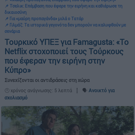
📌 Τσελικ: Επέμβαση που έφερε την ειρήνη και καθιέρωσε τη
δικαιοσύνη
📌 Για «μαύρη προπαγάνδα» μιλά ο Τατάρ
📌 Γιλμάζ: Τα ιστορικά γεγονότα δεν μπορούν να καλυφθούν με
σενάρια
Τουρκικό ΥΠΕΞ για Famagusta: «Το
Netflix στοχοποιεί τους Τούρκους
που έφεραν την ειρήνη στην
Κύπρο»
Συνεχίζονται οι αντιδράσεις στη χώρα
🕛 χρόνος ανάγνωσης: 5 λεπτά ┋ 🗣️
Ανοικτό για
σχολιασμό