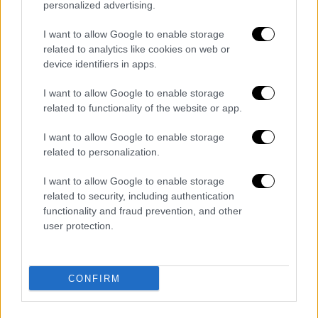
personalized advertising.
κόσμος γνωρίζει ότι η
αιματοχυσία στην
Κύπρο
σταμάτησε με την
Ειρηνευτική
I want to allow Google to enable storage
Επιχείρηση του 1974
. Μετά από 50 χρόνια, η
related to analytics like cookies on web or
device identifiers in apps.
ειρήνη συνεχίζεται σε αυτή τη δύσκολη
περιοχή».
I want to allow Google to enable storage
related to functionality of the website or app.
Ο Τατάρ στις δηλώσεις του αναφέρθηκε σε
σφαγές τουρκοκυπρίων πριν το 1974
και
I want to allow Google to enable storage
related to personalization.
επιχείρησε για μία ακόμα φορά
παραλληλισμό με τα γεγονότα στη Γάζα,
I want to allow Google to enable storage
υποστηρίζοντας για το Κυπριακό ότι «όλος ο
related to security, including authentication
κόσμος γνωρίζει ότι στρατιώτες του ΟΗΕ
functionality and fraud prevention, and other
user protection.
δεν ενεπλάκησαν στο θέμα και ότι
Τουρκοκύπριοι σφαγιάστηκαν».
Υποστήριξε ότι πρέπει να κάνει και η πλευρά
CONFIRM
της
Τουρκίας
και του ψευδοκράτους
«διαφορετικές τηλεοπτικές σειρές για να