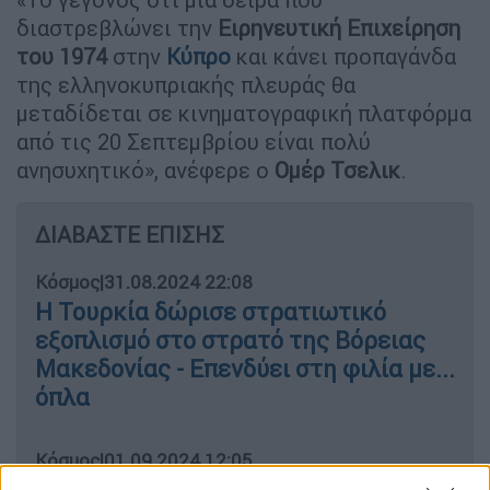
διαστρεβλώνει την
Ειρηνευτική Επιχείρηση
του 1974
στην
Κύπρο
και κάνει προπαγάνδα
της ελληνοκυπριακής πλευράς θα
μεταδίδεται σε κινηματογραφική πλατφόρμα
από τις 20 Σεπτεμβρίου είναι πολύ
ανησυχητικό», ανέφερε ο
Ομέρ Τσελικ
.
ΔΙΑΒΑΣΤΕ ΕΠΙΣΗΣ
Κόσμος
|
31.08.2024 22:08
Η Τουρκία δώρισε στρατιωτικό
εξοπλισμό στο στρατό της Βόρειας
Μακεδονίας - Επενδύει στη φιλία με...
όπλα
Κόσμος
|
01.09.2024 12:05