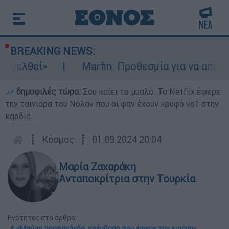
BREAKING NEWS:
εί»
Marfin: Προθεσμία για να απολογηθεί 
δημοφιλές τώρα:
Σου καίει το μυαλό: Το Netflix έφερε
την ταινιάρα του Νόλαν που οι φαν έχουν κρυφό νο1 στην
καρδιά...
┋
Κόσμος
┋
01.09.2024 20:04
Μαρία Ζαχαράκη
Ανταποκρίτρια στην Τουρκία
Ενότητες στο άρθρο:
📌 «Μαύρη προπαγάνδα, επέμβαση που έφερε την ειρήνη»