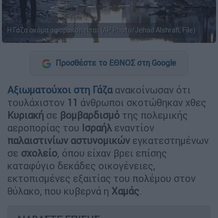
Η Γάζα ακόμα σφυροκοπείται (AP Photo/Jehad Alshrafi, File)
Προσθέστε το ΕΘΝΟΣ στη Google
Αξιωματούχοι στη
Γάζα
ανακοίνωσαν ότι
τουλάχιστον
11
άνθρωποι σκοτώθηκαν χθες
Κυριακή
σε
βομβαρδισμό
της πολεμικής
αεροπορίας του
Ισραήλ
εναντίον
παλαιστινίων
αστυνομικών
εγκατεστημένων
σε
σχολείο
, όπου είχαν βρει επίσης
καταφύγιο δεκάδες οικογένειες,
εκτοπισμένες εξαιτίας του πολέμου στον
θύλακο, που κυβερνά η
Χαμάς
.