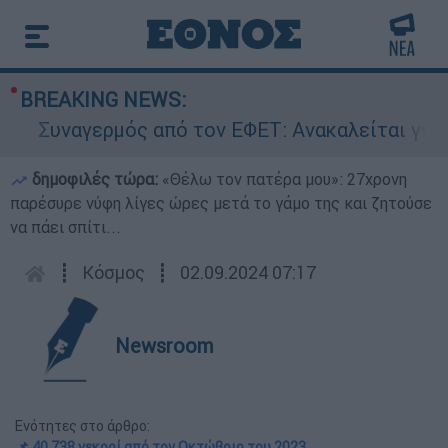
BREAKING NEWS:
Συναγερμός από τον ΕΦΕΤ: Ανακαλείται γνωστή 
δημοφιλές τώρα:
«Θέλω τον πατέρα μου»: 27χρονη
παρέσυρε νύφη λίγες ώρες μετά το γάμο της και ζητούσε
να πάει σπίτι...
┋
Κόσμος
┋
02.09.2024 07:17
Newsroom
Ενότητες στο άρθρο:
📌 40.738 νεκροί από τον Οκτώβριο του 2023