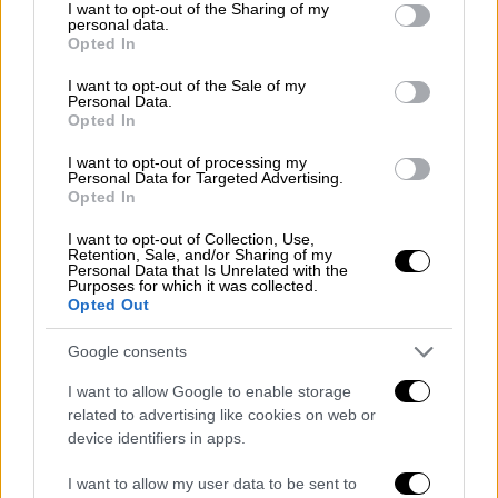
not limited to your visit or usage behaviour. You may click to
I want to opt-out of the Sharing of my
Ο βομβαρδισμός είχε στόχο, σύμφωνα με
personal data.
grant or deny consent to Google and its third-party tags to
Opted In
ιατρική πηγή στη Γάζα, «
εγκατάσταση
της
use your data for below specified purposes in below Google
consent section.
αστυνομίας
».
I want to opt-out of the Sale of my
Personal Data.
Opted In
40.738 νεκροί από τον Οκτώβριο του
2023
I want to opt-out of processing my
Personal Data for Targeted Advertising.
Opted In
Από την πλευρά του, ο
ισραηλινός
στρατός
ανακοίνωσε πως έβαλε στο στόχαστρο
I want to opt-out of Collection, Use,
Retention, Sale, and/or Sharing of my
«τρομοκράτες της Χαμάς, που επιχειρούσαν
Personal Data that Is Unrelated with the
Purposes for which it was collected.
σε κέντρο ελέγχου στη ζώνη όπου
Opted Out
προηγουμένως βρισκόταν το σχολείο
Google consents
Σαφάντ
».
I want to allow Google to enable storage
Ο πόλεμος, ο οποίος εισήλθε στην 332η
related to advertising like cookies on web or
ημέρα του, ξέσπασε με έναυσμα την άνευ
device identifiers in apps.
προηγουμένου έφοδο του
στρατιωτικού
I want to allow my user data to be sent to
βραχίονα της
Χαμάς
στο νότιο Ισραήλ
την 7η