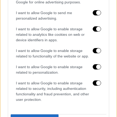
Google for online advertising purposes.
Οκτωβρίου 2023, κατά την οποία έχασαν τη
ζωή τους 1.205 άνθρωποι, στην πλειονότητά
I want to allow Google to send me
τους άμαχοι, σύμφωνα με καταμέτρηση του
personalized advertising.
Γαλλικού Πρακτορείου βασισμένη σε
I want to allow Google to enable storage
επίσημα ισραηλινά δεδομένα.
related to analytics like cookies on web or
device identifiers in apps.
Έκτοτε, οι ισραηλινές ένοπλες δυνάμεις
βομβαρδίζουν ακατάπαυστα τ
η Λωρίδα της
I want to allow Google to enable storage
Γάζας,
από τους αιθέρες, από τη θάλασσα κι
related to functionality of the website or app.
από την ξηρά.
I want to allow Google to enable storage
related to personalization.
Οι επιχειρήσεις αντιποίνων που διεξάγουν
έχουν στοιχίσει τη ζωή σε τουλάχιστον
I want to allow Google to enable storage
40.738 ανθρώπους, σύμφωνα με το
related to security, including authentication
υ
πουργείο Υγείας
της
Χαμάς
, έχουν
functionality and fraud prevention, and other
user protection.
προκαλέσει ανθρωπιστική και υγειονομική
καταστροφή κι έχουν εκτοπίσει σχεδόν όλο
τον πληθυσμό 2,4 εκατομμυρίων κατοίκων