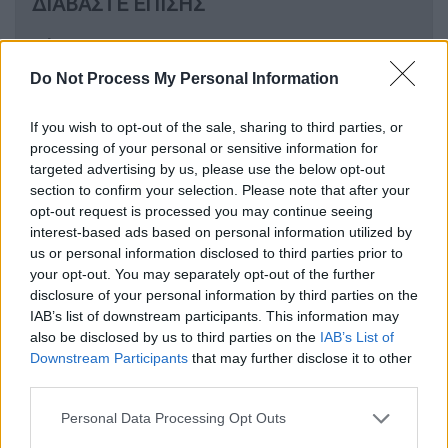
ΔΙΑΒΑΣΤΕ ΕΠΙΣΗΣ
Κόσμος
|
01.09.2024 23:57
«Καζάνι που βράζει» το Ισραήλ:
Do Not Process My Personal Information
Χιλιάδες πολίτες στους δρόμους
ζητούν συμφωνία για τους ομήρους
If you wish to opt-out of the sale, sharing to third parties, or
από τον Νετανιάχου
processing of your personal or sensitive information for
targeted advertising by us, please use the below opt-out
section to confirm your selection. Please note that after your
opt-out request is processed you may continue seeing
interest-based ads based on personal information utilized by
«Ισραηλινός βομβαρδισμός στο σχολείο
us or personal information disclosed to third parties prior to
Σαφάντ
, στο οποίο στεγάζονταν πρόσφυγες
your opt-out. You may separately opt-out of the further
disclosure of your personal information by third parties on the
στην
πόλη της Γάζας
, στοίχισε τη ζωή σε 11
IAB’s list of downstream participants. This information may
ανθρώπους, ανάμεσά τους γυναίκα και μικρό
also be disclosed by us to third parties on the
IAB’s List of
κορίτσι, και τραυμάτισε δεκάδες άλλους»,
Downstream Participants
that may further disclose it to other
είπε στο Γαλλικό Πρακτορείο ο εκπρόσωπος
third parties.
της πολιτικής προστασίας
Μαχμούντ
Please note that this website/app uses one or more Google
Personal Data Processing Opt Outs
Μπασάλ.
services and may gather and store information including but