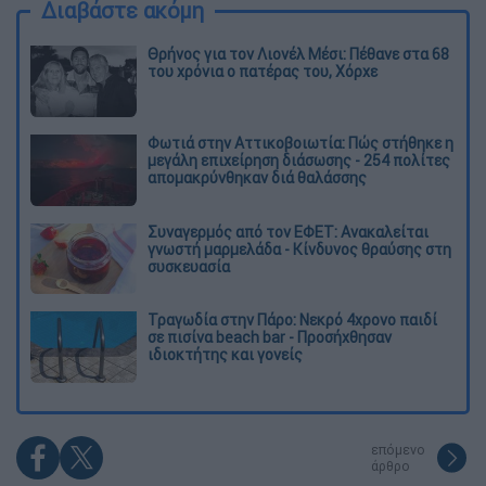
Διαβάστε ακόμη
Θρήνος για τον Λιονέλ Μέσι: Πέθανε στα 68
του χρόνια ο πατέρας του, Χόρχε
Φωτιά στην Αττικοβοιωτία: Πώς στήθηκε η
μεγάλη επιχείρηση διάσωσης - 254 πολίτες
απομακρύνθηκαν διά θαλάσσης
Συναγερμός από τον ΕΦΕΤ: Ανακαλείται
γνωστή μαρμελάδα - Κίνδυνος θραύσης στη
συσκευασία
Τραγωδία στην Πάρο: Νεκρό 4χρονο παιδί
σε πισίνα beach bar - Προσήχθησαν
ιδιοκτήτης και γονείς
επόμενο
άρθρο