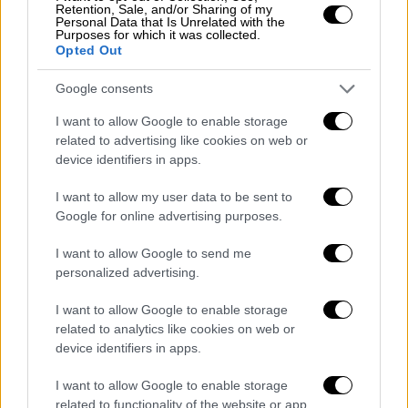
Retention, Sale, and/or Sharing of my
που σκοτώθηκαν εκεί. Στο Εθνικό Μνημείο
Personal Data that Is Unrelated with the
της Πτήσης 93 συγγενείς και φίλοι των
Purposes for which it was collected.
Opted Out
θυμάτων διαβάζουν τον κατάλογο των 40
επιβατών και μελών του πληρώματος των
Google consents
οποίων οι ζωές τελείωσαν στην αγροτική
I want to allow Google to enable storage
τοποθεσία κοντά στο Σάνκσβιλ της
related to advertising like cookies on web or
Πενσυλβάνια. Η πολύωρη τελετή στο
device identifiers in apps.
Μνημείο της 11ης Σεπτεμβρίου στη Νέα
I want to allow my user data to be sent to
Υόρκη είναι σχεδόν αποκλειστικά
Google for online advertising purposes.
αφιερωμένη στα ονόματα των 2.977 θυμάτων
και στις τρεις τοποθεσίες, καθώς και των
I want to allow Google to send me
έξι ανθρώπων που σκοτώθηκαν στη
personalized advertising.
βομβιστική επίθεση στο Παγκόσμιο Κέντρο
I want to allow Google to enable storage
Εμπορίου το 1993. Τα ονόματα όλων
related to analytics like cookies on web or
διαβάζονται από συγγενείς των θυμάτων
device identifiers in apps.
που προσφέρονται εθελοντικά και
I want to allow Google to enable storage
επιλέγονται με κλήρωση.
related to functionality of the website or app.