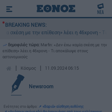
BREAKING NEWS:
 με την επίθεση» λέει η 46χρονη - Τι αποκάλυψε
δημοφιλές τώρα:
Marfin: «Δεν έχω καμία σχέση με την
επίθεση» λέει η 46χρονη - Τι αποκάλυψε στους
αστυνομικούς
┋
Κόσμος
┋
11.09.2024 06:15
Newsroom
Ενότητες στο άρθρο:
📌 «Βαριά» αίσθηση ευθύνης
📌 «Αν ήσουν ακόμα εδώ θα ήσουν ένας από τους καλύτερους