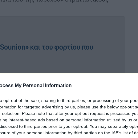
Sounion» και του φορτίου που
Πούτιν
δήλωσε την Πέμπτη ότι
αν επιτραπεί
ocess My Personal Information
ημαίνει ότι
«οι χώρες του
ΝΑΤΟ
είναι σε
to opt-out of the sale, sharing to third parties, or processing of your per
formation for targeted advertising by us, please use the below opt-out s
έρωσης, ο
Μπάιντεν
, που
ανησυχεί
για το
r selection. Please note that after your opt-out request is processed y
eing interest-based ads based on personal information utilized by us or
αι
έτοιμος να επιτρέψει στο Κίεβο
να
disclosed to third parties prior to your opt-out. You may separately opt-
ς πυραύλους
χρησιμοποιώντας αμερικανική
losure of your personal information by third parties on the IAB’s list of