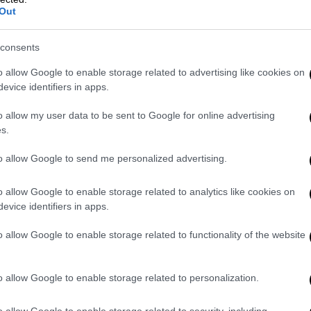
Out
εδρος διαβεβαίωσε ότι οι ΗΠΑ
 Ουκρανία να χρησιμοποιήσει πιο μεγάλου
consents
 τη Ρωσία.
o allow Google to enable storage related to advertising like cookies on
 της Βρετανίας, Άντονι Μπλίνκεν και
evice identifiers in apps.
νή επίσκεψη στο Κίεβο την Τετάρτη: «Θα
, κυρίως σε ό,τι αφορά τα μέσα που
o allow my user data to be sent to Google for online advertising
s.
υνθεί αποτελεσματικά έναντι της ρωσικής
την Πολωνία.
to allow Google to send me personalized advertising.
υτό θα αλλάξει
την ίδια τη φύση της
o allow Google to enable storage related to analytics like cookies on
evice identifiers in apps.
 στο Κίεβο να πλήττει ρωσικούς στόχους
o allow Google to enable storage related to functionality of the website
ανίας και κάποιους στόχους που
ές επιχειρήσεις της Ρωσίας σε μεθοριακές
o allow Google to enable storage related to personalization.
o allow Google to enable storage related to security, including