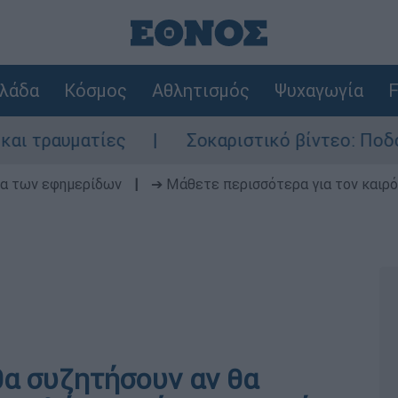
λάδα
Κόσμος
Αθλητισμός
Ψυχαγωγία
F
ες
Σοκαριστικό βίντεο: Ποδοσφαιριστής 
δα των εφημερίδων
|
➔ Μάθετε περισσότερα για τον καιρό
θα συζητήσουν αν θα