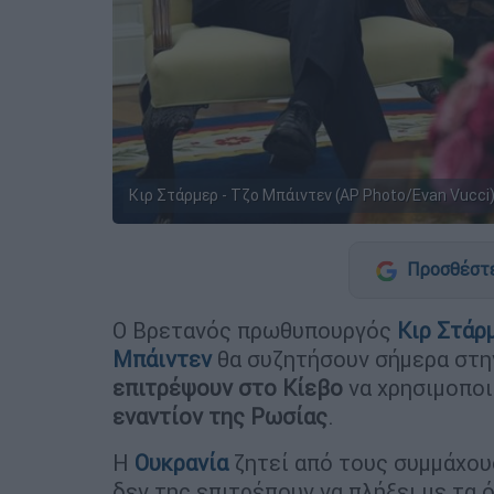
Κιρ Στάρμερ - Τζο Μπάιντεν (AP Photo/Evan Vucci
Προσθέστε
Ο Βρετανός πρωθυπουργός
Κιρ Στάρ
Μπάιντεν
θα συζητήσουν σήμερα στη
επιτρέψουν στο Κίεβο
να χρησιμοπο
εναντίον της Ρωσίας
.
Η
Ουκρανία
ζητεί από τους συμμάχο
δεν της επιτρέπουν να πλήξει με τα