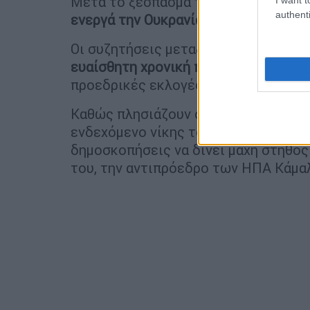
Μετά το ξέσπασμα του πολέμου, τον
authenti
ενεργά την Ουκρανία
, παρέχοντάς τη
Οι συζητήσεις μεταξύ του Στάρμερ κ
ευαίσθητη χρονική περίοδο
, εν μέσω
προεδρικές εκλογές στις ΗΠΑ.
Καθώς πλησιάζουν οι εκλογές, το Κί
ενδεχόμενο νίκης του Ντόναλντ Τραμ
δημοσκοπήσεις να δίνει μάχη στήθος
του, την αντιπρόεδρο των ΗΠΑ Κάμαλ