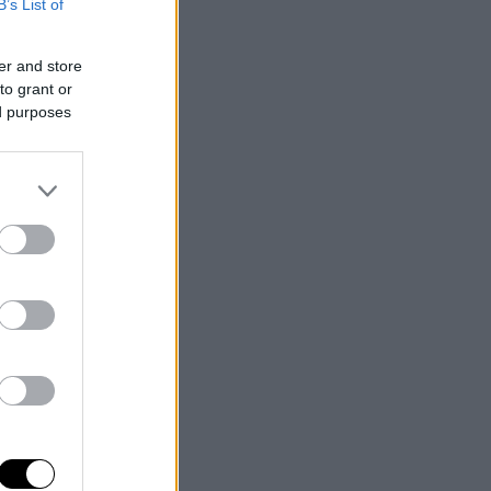
B’s List of
er and store
to grant or
ed purposes