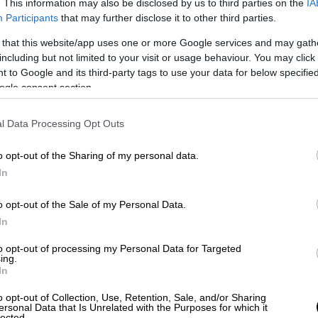
υραύλους.
. This information may also be disclosed by us to third parties on the
IA
Participants
that may further disclose it to other third parties.
ής, της δεύτερης που πραγματοποιεί στην
 that this website/app uses one or more Google services and may gath
 Ιούλιο, ο Στάρμερ θα συναντηθεί με τον
including but not limited to your visit or usage behaviour. You may click 
0 (23:30 ώρα Ελλάδας).
 to Google and its third-party tags to use your data for below specifi
ogle consent section.
σεις
για να συζητήσουμε την Ουκρανία και
πτη ο ίδιος.
l Data Processing Opt Outs
ική κυβέρνηση ανακοίνωσε την
αναστολή
o opt-out of the Sharing of my personal data.
ς το Ισραήλ, εκτιμώντας ότι υπάρχει
In
ά παράβαση του διεθνούς ανθρωπιστικού
o opt-out of the Sale of my Personal Data.
In
νγκτον
απέφυγε να σχολιάσει την απόφαση
αμερικανικό μέσο Politico, οι ΗΠΑ ρώτησαν
to opt-out of processing my Personal Data for Targeted
ing.
ια να αλλάξει γνώμη. Η απάντηση: εκεχειρία
In
o opt-out of Collection, Use, Retention, Sale, and/or Sharing
ersonal Data that Is Unrelated with the Purposes for which it
εί στο επίκεντρο των συνομιλιών
των δύο
lected.