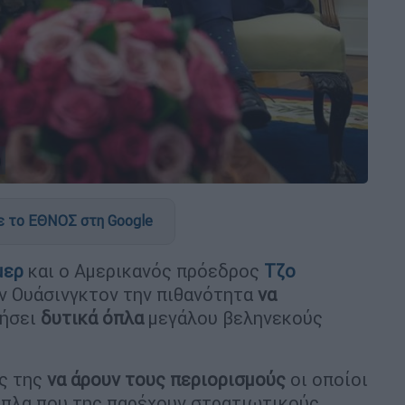
)
 το ΕΘΝΟΣ στη Google
μερ
και ο Αμερικανός πρόεδρος
Τζο
ν Ουάσινγκτον την πιθανότητα
να
ιήσει
δυτικά όπλα
μεγάλου βεληνεκούς
υς της
να άρουν τους περιορισμούς
οι οποίοι
 όπλα που της παρέχουν στρατιωτικούς