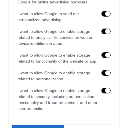
Google for online advertising purposes.
I want to allow Google to send me
personalized advertising.
I want to allow Google to enable storage
Τα μέλη της 8200 ήταν μερικά από τα
related to analytics like cookies on web or
καλύτερα και λαμπρότερα στελέχη του
device identifiers in apps.
ισραηλινού στρατού, που υπηρετούσαν σε
I want to allow Google to enable storage
μια μονάδα στο επίκεντρο των αμυντικών
related to functionality of the website or app.
δυνατοτήτων του Ισραήλ. Η μονάδα – και η
λεγεώνα νεαρών, επιλεγμένων στρατιωτών
I want to allow Google to enable storage
related to personalization.
της – αναπτύσσει και χειρίζεται εργαλεία
συλλογής πληροφοριών και συχνά
I want to allow Google to enable storage
παρομοιάζεται με την
Υπηρεσία Εθνικής
related to security, including authentication
Ασφάλειας των ΗΠΑ.
functionality and fraud prevention, and other
user protection.
Η μυστική αποστολή