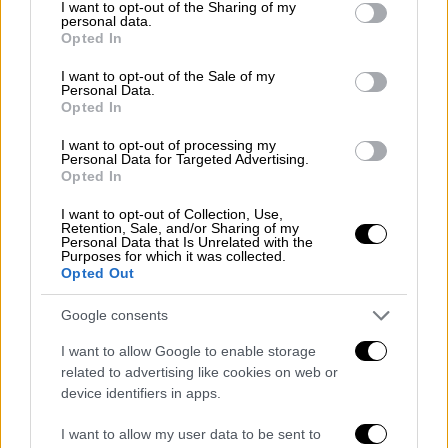
not limited to your visit or usage behaviour. You may click to
I want to opt-out of the Sharing of my
ότι η υπηρεσία κατασκοπείας του Ισραήλ,
personal data.
grant or deny consent to Google and its third-party tags to
Opted In
Μοσάντ
, ήταν υπεύθυνη για μια περίπλοκη
use your data for below specified purposes in below Google
consent section.
επιχείρηση εγκατάστασης μικρής ποσότητας
I want to opt-out of the Sale of my
Personal Data.
εκρηκτικών μέσα σε 5.000 βομβητές που
Opted In
παρήγγειλε η
Χεζμπολάχ
. Άλλη πηγή είπε
I want to opt-out of processing my
στο Reuters ότι η βμια στρατιωτική μονάδα
Personal Data for Targeted Advertising.
που δεν ανήκει στην
υπηρεσία
Opted In
κατασκοπείας
, συμμετείχε στο στάδιο
I want to opt-out of Collection, Use,
ανάπτυξης της επιχείρησης κατά της
Retention, Sale, and/or Sharing of my
Personal Data that Is Unrelated with the
Χεζμπολάχ
, η οποία βρισκόταν σε εξέλιξη
Purposes for which it was collected.
Opted Out
πάνω από ένα χρόνο.
Google consents
I want to allow Google to enable storage
related to advertising like cookies on web or
device identifiers in apps.
I want to allow my user data to be sent to
video