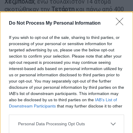
Χεζμπολάχ
, ενώ τουλάχιστον 14 άτομα
σκοτώθηκαν την
Τετάρτη
και πάνω από 400
τραυματίστηκαν, όταν εξερράγησαν
Do Not Process My Personal Information
ασύρματοι χειρός που χρησιμοποιούσε η
Χεζμπολάχ
.
If you wish to opt-out of the sale, sharing to third parties, or
processing of your personal or sensitive information for
targeted advertising by us, please use the below opt-out
section to confirm your selection. Please note that after your
opt-out request is processed you may continue seeing
interest-based ads based on personal information utilized by
us or personal information disclosed to third parties prior to
video
your opt-out. You may separately opt-out of the further
disclosure of your personal information by third parties on the
IAB’s list of downstream participants. This information may
also be disclosed by us to third parties on the
IAB’s List of
Downstream Participants
that may further disclose it to other
third parties.
Το προφίλ της Μονάδας
Please note that this website/app uses one or more Google
Personal Data Processing Opt Outs
services and may gather and store information including but
Πηγές από το
Λίβανο
ανέφεραν στο
Reuters