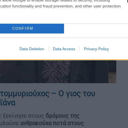
cation functionality and fraud prevention, and other user protection.
CONFIRM
Data Deletion
Data Access
Privacy Policy
τομμυριούχος – Ο γιος του
ϊάνα
τ ξεκίνησε στους
δρόμους της
ουλούσε
ανθρακούχα ποτά στους