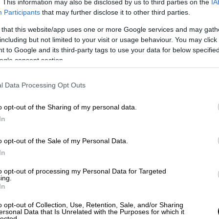
. This information may also be disclosed by us to third parties on the
IA
 δήλωσαν ότι είναι «
εντελώς
Participants
that may further disclose it to other third parties.
και ζήτησαν
συγγνώμη
.
 that this website/app uses one or more Google services and may gath
including but not limited to your visit or usage behaviour. You may click 
άχρησης σε αυτή την εταιρεία
ήταν
 to Google and its third-party tags to use your data for below specifi
ει ο δικηγόρος Μπρους Ντρούμοντ, από τη
ogle consent section.
ς από τις γυναίκες.
l Data Processing Opt Outs
δίνο, το Παρίσι, το Σεν Τροπέ και το Άμπου
o opt-out of the Sharing of my personal data.
In
ν ένα τέρας, ένα σεξουαλικό
κή πυξίδα»
o opt-out of the Sale of my Personal Data.
In
βεί κάτι τέτοιο. Δεν έδωσα τη συγκατάθεσή
to opt-out of processing my Personal Data for Targeted
 μια από τις γυναίκες, η οποία λέει ότι ο
ing.
In
 στο Park Lane.
o opt-out of Collection, Use, Retention, Sale, and/or Sharing
η όταν τη βίασε στο Mayfair.
«Ο Μοχάμεντ
ersonal Data that Is Unrelated with the Purposes for which it
lected.