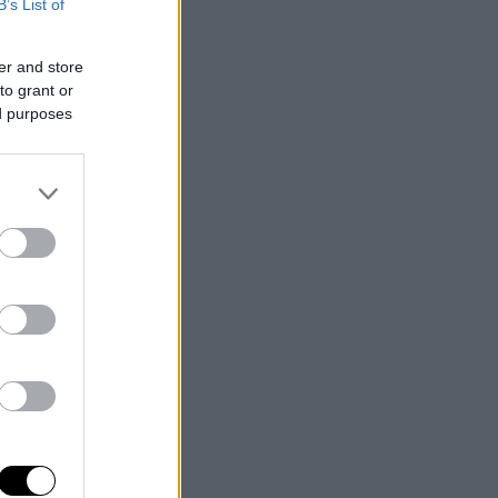
B’s List of
er and store
to grant or
ed purposes