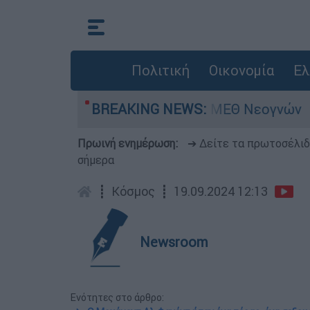
Πολιτική
Οικονομία
Ελ
ν - Νοσηλευόταν στη ΜΕΘ Νεογνών
BREAKING NEWS:
Marfin
Πρωινή ενημέρωση:
➔ Δείτε τα πρωτοσέλι
σήμερα
┋
Κόσμος
┋
19.09.2024 12:13
Newsroom
Ενότητες στο άρθρο: