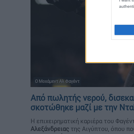
authenti
Ο Μοχάμεντ Αλ Φαγέντ
Από πωλητής νερού, δισεκα
σκοτώθηκε μαζί με την Ντα
Η επιχειρηματική καριέρα του Φαγέν
Αλεξάνδρειας
της Αιγύπτου, όπου π