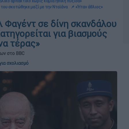
υαλικό αρπακτικό χωρίς καμία ηθική πυξίδα»
 του σκοτώθηκε μαζί με την Νταϊάνα
📌 «Ήταν άθλιος»
λ Φαγέντ σε δίνη σκανδάλου
Κατηγορείται για βιασμούς
να τέρας»
νων στο BBC
για σχολιασμό