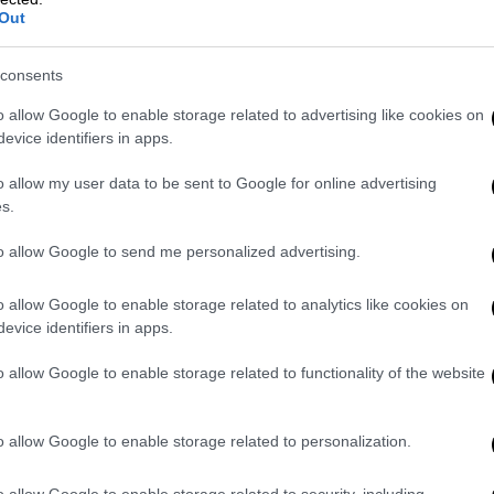
αλικό αρπακτικό χωρίς καμία ηθική πυξίδα»,
Out
πικό του Harrods ήταν τα «παιχνιδάκια»
consents
λιεργούσε ενεργά το φόβο
. Αν έλεγε
o allow Google to enable storage related to advertising like cookies on
όσο ψηλά'».
evice identifiers in apps.
o allow my user data to be sent to Google for online advertising
για σεξουαλική επίθεση και όσο ζούσε, αλλά
s.
ς κλίμακας και σοβαρότητας.
to allow Google to send me personalized advertising.
o allow Google to enable storage related to analytics like cookies on
evice identifiers in apps.
o allow Google to enable storage related to functionality of the website
o allow Google to enable storage related to personalization.
o allow Google to enable storage related to security, including