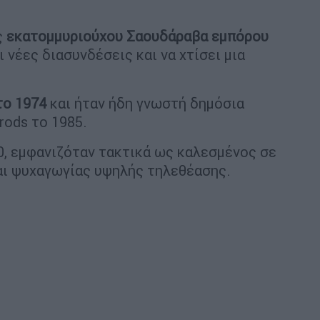
ς
εκατομμυριούχου
Σαουδάραβα εμπόρου
 νέες διασυνδέσεις και να χτίσει μια
το
1974
και ήταν ήδη γνωστή δημόσια
ods το 1985.
00, εμφανιζόταν τακτικά ως καλεσμένος σε
αι ψυχαγωγίας υψηλής τηλεθέασης.