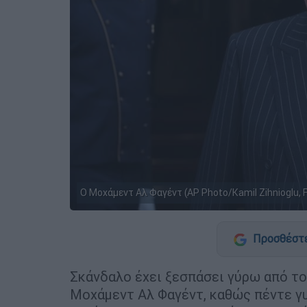
Ο Μοχάμεντ Αλ Φαγέντ (AP Photo/Kamil Zihnioglu, F
Προσθέστε
Σκάνδαλο έχει ξεσπάσει γύρω από τ
Μοχάμεντ Αλ Φαγέντ, καθώς πέντε γυ