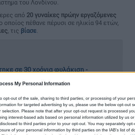
στημα του Λονδίνου.
τερες από
20 γυναίκες πρώην εργαζόμενες
 ο οποίος πέθανε πέρυσι σε ηλικία 94 ετών,
ιες
, τις
βίασε
.
ηκε σε 30 χρόνια φυλάκιση -
ε γυναίκες
ocess My Personal Information
to opt-out of the sale, sharing to third parties, or processing of your per
formation for targeted advertising by us, please use the below opt-out s
ayed: Predator at Harrods» συγκέντρωσε
r selection. Please note that after your opt-out request is processed y
 ιδιοκτησίας του Φαγέντ, τα Harrods όχι
eing interest-based ads based on personal information utilized by us or
οήθησαν στη συγκάλυψη των ισχυρισμών για
disclosed to third parties prior to your opt-out. You may separately opt-
losure of your personal information by third parties on the IAB’s list of