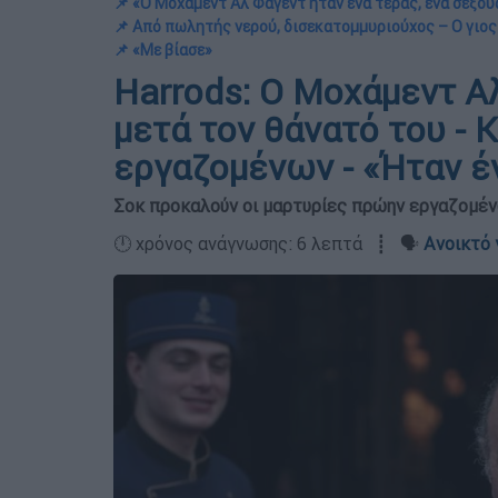
📌 «Ο Μοχάμεντ Αλ Φαγέντ ήταν ένα τέρας, ένα σεξο
📌 Από πωλητής νερού, δισεκατομμυριούχος – Ο γιος
📌 «Με βίασε»
Harrods: Ο Μοχάμεντ Α
μετά τον θάνατό του - 
εργαζομένων - «Ήταν έ
Σοκ προκαλούν οι μαρτυρίες πρώην εργαζομέ
🕛 χρόνος ανάγνωσης: 6 λεπτά ┋ 🗣️
Ανοικτό 