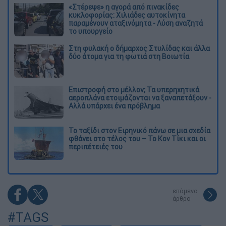
«Στέρεψε» η αγορά από πινακίδες
κυκλοφορίας: Χιλιάδες αυτοκίνητα
παραμένουν αταξινόμητα - Λύση αναζητά
το υπουργείο
Στη φυλακή ο δήμαρχος Στυλίδας και άλλα
δύο άτομα για τη φωτιά στη Βοιωτία
Επιστροφή στο μέλλον; Τα υπερηχητικά
αεροπλάνα ετοιμάζονται να ξαναπετάξουν -
Αλλά υπάρχει ένα πρόβλημα
Το ταξίδι στον Ειρηνικό πάνω σε μια σχεδία
φθάνει στο τέλος του – Το Κον Τίκι και οι
περιπέτειές του
επόμενο
άρθρο
#TAGS