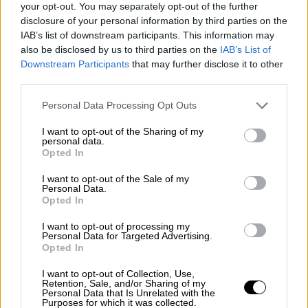
your opt-out. You may separately opt-out of the further
επανδρωμένα αεροσκάφη, ενώ άλλα
23
disclosure of your personal information by third parties on the
προσβλήθηκαν από ηλεκτρονικά αντίμετρα.
IAB’s list of downstream participants. This information may
also be disclosed by us to third parties on the
IAB’s List of
Οι αρχές στο
Κίεβο
ανακοίνωσαν ότι η
Downstream Participants
that may further disclose it to other
third parties.
Πολεμική Αεροπορία κατέρριψε γύρω στα 15
μη επανδρωμένα αεροσκάφη πάνω από την
Please note that this website/app uses one or more Google
Personal Data Processing Opt Outs
πόλη και τα περίχωρά της στη διάρκεια
services and may gather and store information including but
not limited to your visit or usage behaviour. You may click to
I want to opt-out of the Sharing of my
αεροπορικού συναγερμού που διήρκεσε
personal data.
grant or deny consent to Google and its third-party tags to
περισσότερο από πέντε ώρες.
Opted In
use your data for below specified purposes in below Google
consent section.
I want to opt-out of the Sale of my
Ο
Σέρχιι
Πόπκο
, επικεφαλής της
Personal Data.
στρατιωτικής διοίκησης της ουκρανικής
Opted In
πρωτεύουσας, δήλωσε μέσω του Telegram
I want to opt-out of processing my
ότι συντρίμμια μη επανδρωμένου
Personal Data for Targeted Advertising.
Opted In
αεροσκάφους έπεσαν στην περιφέρεια
Ντεσνιάνσκιι, όμως πρόσθεσε ότι δεν
I want to opt-out of Collection, Use,
Retention, Sale, and/or Sharing of my
προκάλεσαν πυρκαγιές.
Personal Data that Is Unrelated with the
Purposes for which it was collected.