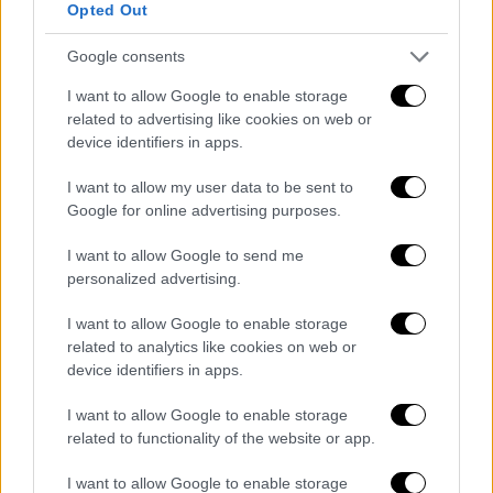
Opted Out
Ζημιές σε σπίτια και ενεργειακές
υποδομές
Google consents
Εντούτοις η
νυκτερινή επίθεση
προκάλεσε
I want to allow Google to enable storage
related to advertising like cookies on web or
πυρκαγιές σε τρεις άλλες συνοικίες της
device identifiers in apps.
περιφέρειας του
Κιέβου
, οι οποίες στη
συνέχεια κατασβέστηκαν, ανακοίνωσαν οι
I want to allow my user data to be sent to
περιφερειακές αρχές.
Google for online advertising purposes.
Επίθεση στη νότια περιφέρεια της
Οδησσού
I want to allow Google to send me
personalized advertising.
προκάλεσε ζημιές σε γραμμές
ηλεκτροδότησης, δήλωσε ο περιφερειακός
I want to allow Google to enable storage
κυβερνήτης Όλεχ Κίπερ. Συνεργεία
related to analytics like cookies on web or
αποκατέστησαν την ηλεκτροδότηση
device identifiers in apps.
περισσότερων από 3.000 νοικοκυριών, αν και
I want to allow Google to enable storage
άλλα 2.000 παρέμεναν χωρίς ηλεκτρικό σε
related to functionality of the website or app.
μία από τις συνοικίες, δήλωσε.
I want to allow Google to enable storage