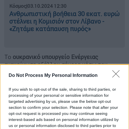
Κόσμος
|
03.10.2024 12:30
Ανθρωπιστική βοήθεια 30 εκατ. ευρώ
στέλνει η Κομισιόν στον Λίβανο -
«Ζητάμε κατάπαυση πυρός»
Το
ουκρανικό υπουργείο Ενέργειας
ανακοίνωσε εξάλλου σήμερα μέσω του
Telegram
ότι ρωσικά μη επανδρωμένα
Do Not Process My Personal Information
αεροσκάφη (drones) προκάλεσαν ζημιές σε
γραμμές ηλεκτροδότησης και υποσταθμούς
If you wish to opt-out of the sale, sharing to third parties, or
στις περιφέρειες του Κιέβου, της Οδησσού
processing of your personal or sensitive information for
και του Ιβανο-Φρανκίφσκ.
targeted advertising by us, please use the below opt-out
section to confirm your selection. Please note that after your
Η
ουκρανική
Πολεμική Αεροπορία
opt-out request is processed you may continue seeing
interest-based ads based on personal information utilized by
ανακοίνωσε ότι κατέρριψε στη διάρκεια της
us or personal information disclosed to third parties prior to
επίθεσης 78 από 105 ρωσικά μη