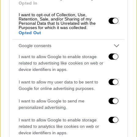
Opted In
I want to opt-out of Collection, Use,
Retention, Sale, and/or Sharing of my
Personal Data that Is Unrelated with the
Purposes for which it was collected.
Opted Out
Google consents
I want to allow Google to enable storage
related to advertising like cookies on web or
Ίωνας Καρούσης Gallery
device identifiers in apps.
Επιμνημόσυνη δέηση στη
I want to allow my user data to be sent to
Θεσσαλονίκη
Google for online advertising purposes.
I want to allow Google to send me
O 26χρονος ήταν ένα από τα
7 θύματα τ
ης
personalized advertising.
τρομοκρατικής επίθεσης, που σημειώθηκε
στην περιοχή της Γιάφα, όπου δύο ένοπλοι
I want to allow Google to enable storage
επιτέθηκαν με μαχαίρια και όπλο σε
related to analytics like cookies on web or
device identifiers in apps.
περαστικούς.