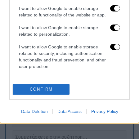
I want to allow Google to enable storage
Οι δράστες, οι οποίοι προέρχονταν από την
related to functionality of the website or app.
πόλη Χεβρώνα της Δυτικής Όχθης, τελικά
εξουδετερώθηκαν από τις δυνάμεις
I want to allow Google to enable storage
ασφαλείας και οπλισμένους πολίτες.
related to personalization.
Ο Καρούσης, φοιτητής αρχιτεκτονικής στο
I want to allow Google to enable storage
related to security, including authentication
Τελ Αβίβ, βρέθηκε στο σημείο στο πλαίσιο
functionality and fraud prevention, and other
έρευνας,
που πραγματοποιούσε για το
user protection.
Πανεπιστήμιο.
CONFIRM
Τα σχολιά σας δημοσιεύονται άμεσα με δική σας ευθύνη. Το
ΕΘΝΟΣ θα παρεμβαίνει και τα προσβλητικά σχόλια θα
διαγράφονται
Data Deletion
Data Access
Privacy Policy