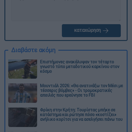
καταχώρηση
Διαβάστε ακόμη
Επιστήμονες ανακάλυψαν τον τέταρτο
γνωστό τύπο μεταδοτικού καρκίνου στον
κόσμο
Μουντιάλ 2026: «Θα ανατινάξω τον Μέσι με
τέσσερις βόμβες» - Οι τρομοκρατικές
απειλές που ερεύνησε το FBI
Φρίκη στην Κρήτη: Τουρίστας μπήκε σε
κατάστημα και ρώτησε πόσο «κοστίζει»
ανήλικο κορίτσι για να ασελγήσει πάνω του