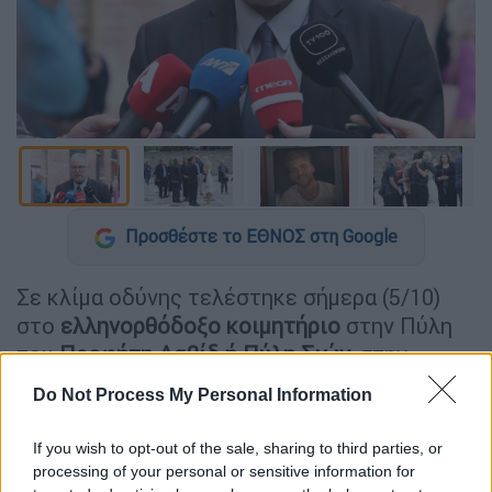
Προσθέστε το ΕΘΝΟΣ στη Google
Σε κλίμα οδύνης τελέστηκε σήμερα (5/10)
στο
ελληνορθόδοξο κοιμητήριο
στην Πύλη
του
Προφήτη Δαβίδ ή Πύλη Σιών,
στην
παλαιά πόλη της Ιερουσαλήμ, η
κηδεία
του
Do Not Process My Personal Information
26χρονου Ιωνά Καρούση, που σκοτώθηκε την
Τρίτη σε τρομοκρατική επίθεση στο Τελ
If you wish to opt-out of the sale, sharing to third parties, or
Αβίβ.
processing of your personal or sensitive information for