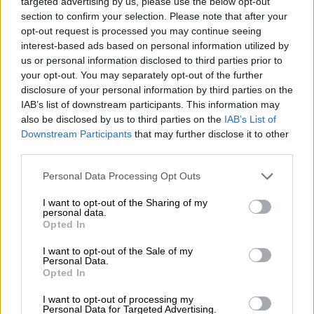
targeted advertising by us, please use the below opt-out
section to confirm your selection. Please note that after your
ΔΙΑΒΑΣΤΕ ΕΠΙΣΗΣ
opt-out request is processed you may continue seeing
interest-based ads based on personal information utilized by
Ελλάδα
|
04.10.2024 09:02
us or personal information disclosed to third parties prior to
«Ο Ίωνας δεν ήταν αθώος πολίτης»:
your opt-out. You may separately opt-out of the further
disclosure of your personal information by third parties on the
Αντιδράσεις για την ανακοίνωση της
IAB’s list of downstream participants. This information may
Παλαιστινιακής παροικίας Ελλάδος
also be disclosed by us to third parties on the
IAB’s List of
Downstream Participants
that may further disclose it to other
third parties.
Please note that this website/app uses one or more Google
Personal Data Processing Opt Outs
Την ίδια ώρα, συγγενείς και φίλοι, που δεν
services and may gather and store information including but
μπόρεσαν να μεταβούν στο
Ισραήλ,
not limited to your visit or usage behaviour. You may click to
I want to opt-out of the Sharing of my
personal data.
μαζεύτηκαν στον Ιερό Ναό της Του Θεού
grant or deny consent to Google and its third-party tags to
Opted In
use your data for below specified purposes in below Google
Σοφίας στη Θεσσαλονίκη, όπου τελέστηκε
consent section.
επιμνημόσυνη δέηση στη μνήμη του.
I want to opt-out of the Sale of my
Personal Data.
Opted In
I want to opt-out of processing my
Personal Data for Targeted Advertising.