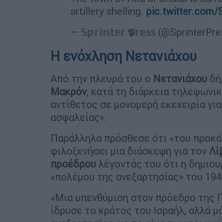
artillery shelling.
pic.twitter.co
— 𝕊𝕡𝕣𝕚𝕟𝕥𝕖𝕣 𝕻𝕣𝕖𝕤𝕤 (@SprinterPr
Η ενόχληση Νετανιάχου
Από την πλευρά του ο
Νετανιάχου
δή
Μακρόν
, κατά τη διάρκεια τηλεφωνικ
αντίθετος σε μονομερή εκεχειρία για
ασφαλείας».
Παράλληλα πρόσθεσε ότι «του προκά
φιλοξενήσει μια διάσκεψη για τον
Λί
προέδρου
λέγοντάς του ότι η δημιου
«πολέμου της ανεξαρτησίας» του 194
«Μια υπενθύμιση στον πρόεδρο της Γ
ίδρυσε το κράτος του Ισραήλ, αλλά μ