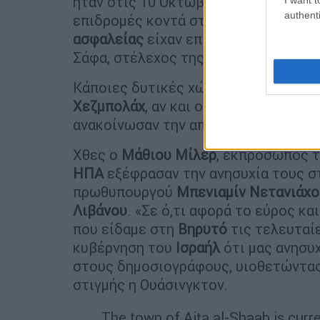
ήταν στις 10 Οκτωβρίου, όταν σκοτ
authenti
επιδρομές κοντά στο κέντρο της πό
ασφαλείας
είχαν επισημάνει ότι στό
Σάφα, στέλεχος της
Χεζμπολάχ
, ο ο
Κάποιες δυτικές χώρες πιέζουν για ε
Χεζμπολάχ
, αν και οι
ΗΠΑ
δήλωσαν ότ
ανακοίνωσαν την αποστολή νέου συσ
Χθες ο
Μάθιου Μίλερ
, εκπρόσωπος 
ΗΠΑ
εξέφρασαν την ανησυχία τους σ
πρωθυπουργού
Μπενιαμίν
Νετανιάχο
Λιβάνου
. «Σε ό,τι αφορά το εύρος κ
που είδαμε στη
Βηρυτό
τις τελευταί
κυβέρνηση του
Ισραήλ
ότι μας ανησυχ
στους δημοσιογράφους, υιοθετώντας 
στιγμής η Ουάσινγκτον.
The town of Aita al-Shaab is curren