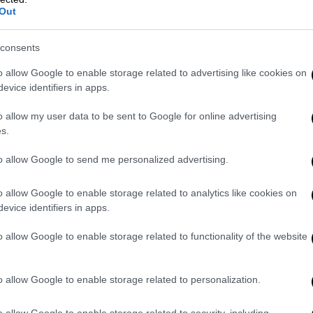
ες (UNHCR),
δύο εβδομάδες αφού
Out
του στο νότιο τμήμα της χώρας με στόχο,
πολάχ
.
consents
o allow Google to enable storage related to advertising like cookies on
تغطية صحفية: فيديو| حزام ناري بسلسلة
evice identifiers in apps.
كفرجوز ومدينة النبطية والن
o allow my user data to be sent to Google for online advertising
s.
tober 16, 2024
to allow Google to send me personalized advertising.
o allow Google to enable storage related to analytics like cookies on
evice identifiers in apps.
ιβάνου
Νατζίμπ
Μικάτι
δήλωσε χθες, Τρίτη,
ρικανούς αξιωματούχους προέκυψαν
o allow Google to enable storage related to functionality of the website
σραήλ θα περιορίσει τα πλήγματά του
ν προαστίων της.
o allow Google to enable storage related to personalization.
ίχε γίνει στόχος ισραηλινών πληγμάτων
o allow Google to enable storage related to security, including