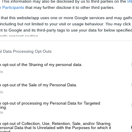
. This information may also be disclosed by us to third parties on the
IA
ές επιδρομές το πρωί της
Τετάρτης
(16/10)
Participants
that may further disclose it to other third parties.
ρυτού, δήλωσαν αυτόπτες μάρτυρες
στο
 that this website/app uses one or more Google services and may gath
ειδοποίησαν ότι είναι αντίθετες με το
including but not limited to your visit or usage behaviour. You may click 
 to Google and its third-party tags to use your data for below specifi
 το Ισραήλ στην πρωτεύουσα του
Λιβάνου
,
ogle consent section.
ν και ανησυχιών για περαιτέρω κλιμάκωση
τη συμμετοχή και του Ιράν.
l Data Processing Opt Outs
uters
ότι είδαν ένα σύννεφο καπνού. Λίγο
o opt-out of the Sharing of my personal data.
 ζητήσει από τους κατοίκους της συνοικίας
In
υνέχεια εξήγησε ότι διεξήγαγε πλήγμα
της
Χεζμπολάχ
.
o opt-out of the Sale of my Personal Data.
In
ά μέτρα για να αποφύγουμε τον κίνδυνο να
ων προειδοποιήσεων προς τους κατοίκους
to opt-out of processing my Personal Data for Targeted
ing.
νές ένοπλες δυνάμεις (IDF).
In
εντολές απομάκρυνσης που αφορούν
o opt-out of Collection, Use, Retention, Sale, and/or Sharing
ersonal Data that Is Unrelated with the Purposes for which it
υ Λιβάνου, σύμφωνα με την
Ύπατη
lected.