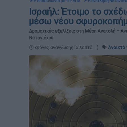
📌 Η επικοινωνία με τις ΗΠΑ
📌 Η ενόχληση Νετανιάχ
Ισραήλ: Έτοιμο το σχέδι
μέσω νέου σφυροκοπήμ
Δραματικές εξελίξεις στη Μέση Ανατολή – Ανέ
Νετανιάχου
🕛 χρόνος ανάγνωσης: 6 λεπτά ┋ 🗣️
Ανοικτό 