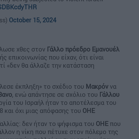
m/SDBKcdyTHR
ess)
October 15, 2024
λωσε χθες στον
Γάλλο πρόεδρο Εμανουέλ
ής επικοινωνίας που είχαν, ότι είναι
τί «δεν θα άλλαζε την κατάσταση
λεσε έκπληξη» το σχέδιο του
Μακρόν
να
βανο
, ενώ απάντησε σε σχόλιο του
Γάλλου
ργία του Ισραήλ ήταν το αποτέλεσμα του
8 και όχι μιας απόφασης του
ΟΗΕ
αλλίας: δεν ήταν το ψήφισμα του
ΟΗΕ
που
άλλον η νίκη που πέτυχε στον πόλεμο της