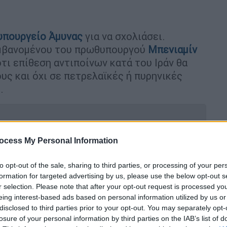
υπουργείο Άμυνας
για να σχολιάσει.
αμβανομένου του πρωθυπουργού
Μπενιαμίν
τι επίθεση αντιποίνων κατά του Ιράν θα
υς και όχι σε πετρελαϊκές ή πυρηνικές
.
ocess My Personal Information
 μετά από μπαράζ fake απειλών για
to opt-out of the sale, sharing to third parties, or processing of your per
ώσεις
formation for targeted advertising by us, please use the below opt-out s
r selection. Please note that after your opt-out request is processed y
eing interest-based ads based on personal information utilized by us or
disclosed to third parties prior to your opt-out. You may separately opt-
τη Βηρυτό αγνοώντας τις ΗΠΑ
losure of your personal information by third parties on the IAB’s list of