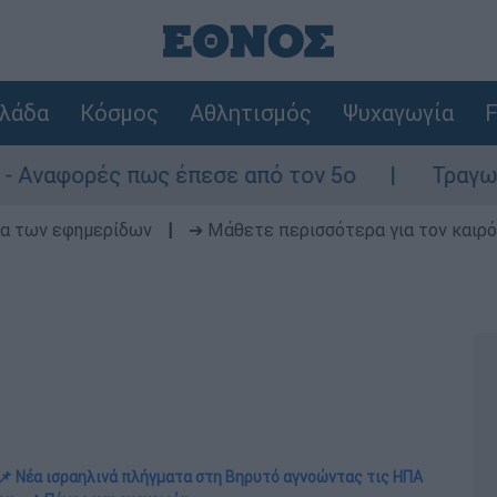
λάδα
Κόσμος
Αθλητισμός
Ψυχαγωγία
F
πως έπεσε από τον 5ο
Τραγωδία με δύο νε
δα των εφημερίδων
|
➔ Μάθετε περισσότερα για τον καιρό
📌 Νέα ισραηλινά πλήγματα στη Βηρυτό αγνοώντας τις ΗΠΑ