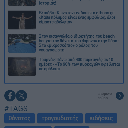
Ιστορίας!
Ελισάβετ Κωνσταντινίδου στο ethnos.gr:
«Κάθε πόλεμος είναι ένας εμφύλιος, όλοι
είμαστε αδέλφια»
Στον εισαγγελέα ο ιδιοκτήτης του beach
bar για τον θάνατο του 4χρονου στην Πάρο -
Στο «μικροσκόπιο» ο ρόλος του
ναυαγοσώστη
Τουρνάς: Πάνω από 400 πυρκαγιές σε 10
ημέρες - «Το 90% των πυρκαγιών οφείλεται
σε αμέλεια»
επόμενο
άρθρο
#TAGS
θάνατος
τραγουδιστής
ειδήσεις