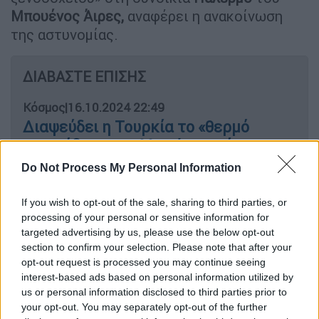
Μπουένος Άιρες,
αναφέρει η ανακοίνωση
της αστυνομίας.
ΔΙΑΒΑΣΤΕ ΕΠΙΣΗΣ
Κόσμος
|
16.10.2024 22:49
Διαψεύδει η Τουρκία το «θερμό
επεισόδιο» ανταλλαγής πυρών στα
σύνορα με τη Συρία: «Μη βασίζεστε
Do Not Process My Personal Information
σε δηλώσεις από ανεπίσημες
πλευρές»
If you wish to opt-out of the sale, sharing to third parties, or
processing of your personal or sensitive information for
targeted advertising by us, please use the below opt-out
section to confirm your selection. Please note that after your
opt-out request is processed you may continue seeing
Η
αστυνομία
κλήθηκε στο ξενοδοχείο
interest-based ads based on personal information utilized by
CasaSur
στις 17:04 (τοπική ώρα, 23:04 ώρα
us or personal information disclosed to third parties prior to
Ελλάδος). Ασθενοφόρο έφθασε επτά λεπτά
your opt-out. You may separately opt-out of the further