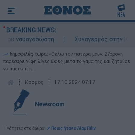
BREAKING NEWS:
ου ναυαγοσώστη
Συναγερμός στην Κάρπαθο:
δημοφιλές τώρα:
«Θέλω τον πατέρα μου»: 27χρονη
παρέσυρε νύφη λίγες ώρες μετά το γάμο της και ζητούσε
να πάει σπίτι...
┋
Κόσμος
┋
17.10.2024 07:17
Newsroom
Ενότητες στο άρθρο:
📌 Ποιος ήταν ο Λίαμ Πέιν