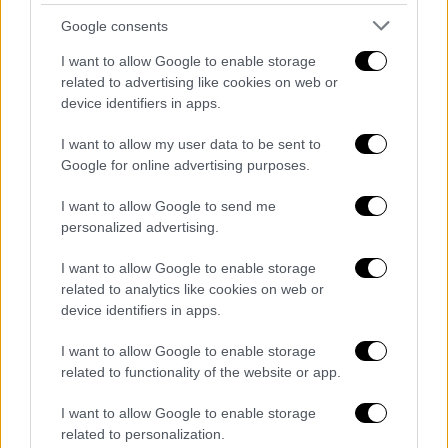
October 16, 2024
Google consents
Οι εφημερίδες
La Nacion και Clarin
I want to allow Google to enable storage
αναφέρουν ότι η
αστυνομία
εκλήθη στο
related to advertising like cookies on web or
device identifiers in apps.
ξενοδοχείο έπειτα από αναφορές για
«ταραξία που ήταν πιθανότατα υπό την
I want to allow my user data to be sent to
επήρεια ναρκωτικών και αλκοόλ».
Google for online advertising purposes.
I want to allow Google to send me
personalized advertising.
I want to allow Google to enable storage
related to analytics like cookies on web or
device identifiers in apps.
video
I want to allow Google to enable storage
related to functionality of the website or app.
I want to allow Google to enable storage
related to personalization.