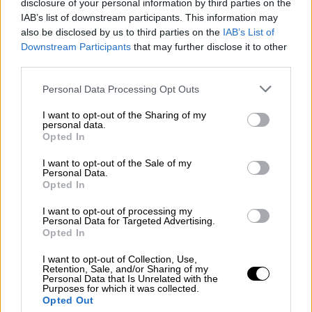
disclosure of your personal information by third parties on the
αργότερα, αλλά οι διασώστες διαπίστωσαν
IAB’s list of downstream participants. This information may
απλώς τον θάνατο του Πέιν. Οι ακριβείς
also be disclosed by us to third parties on the
IAB’s List of
συνθήκες υπό τις οποίες σημειώθηκε το
Downstream Participants
that may further disclose it to other
τραγικό περιστατικό διερευνώνται.
third parties.
Please note that this website/app uses one or more Google
Personal Data Processing Opt Outs
🗣️ "Todo el cuerpo tenía lesiones
services and may gather and store information including but
gravísimas".
not limited to your visit or usage behaviour. You may click to
I want to opt-out of the Sharing of my
personal data.
grant or deny consent to Google and its third-party tags to
Opted In
Alberto Crescenti, titular del SAME,
use your data for below specified purposes in below Google
consent section.
habló sobre la muerte de Liam Payne,
I want to opt-out of the Sale of my
Personal Data.
ex cantante de One Direction, y
Opted In
afirmó que "presentaba heridas
I want to opt-out of processing my
incompatibles con la vida".
Personal Data for Targeted Advertising.
Opted In
👉 En
#ElNoticiero
con
@paulinor76
.
I want to opt-out of Collection, Use,
Retention, Sale, and/or Sharing of my
pic.twitter.com/bLOgKsAHeh
Personal Data that Is Unrelated with the
Purposes for which it was collected.
— La Nación Más (@lanacionmas)
Opted Out