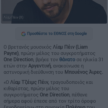
Λίαμ Πέιν (X)
Προσθέστε το ΕΘΝΟΣ στη Google
Ο βρετανός μουσικός
Λίαμ
Πέιν (Liam
Payne)
, πρώην μέλος του συγκροτήματος
One
Direction
, βρήκε τον
θάνατο
σε ηλικία 31
ετών στην
Αργεντινή
, ανακοίνωσε η
αστυνομική διεύθυνση του
Μπουένος Άιρες.
«Ο
Λίαμ Τζέιμς Πέιν,
τραγουδοποιός και
κιθαρίστας, πρώην μέλος του
συγκροτήματος
One
Direction
, πέθανε
σήμερα αφού έπεσε από τον τρίτο όροφο
ξενοδοχείου» στη συνοικία
Παλέρμο
του