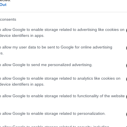
ερε ουσιαστική στήριξη
στις προσδοκίες
Out
φορά απέναντι στην Ελλάδα;
consents
o allow Google to enable storage related to advertising like cookies on
 καγκελάριου στα
ελληνοτουρκικά
θέματα
evice identifiers in apps.
ουρκική πλευρά. Θα ήταν ευχής έργον
o allow my user data to be sent to Google for online advertising
α
με την Αθήνα. Δήλωση που περισσότερο
s.
ώθηση των υπολοίπων ζητημάτων, όπως η
to allow Google to send me personalized advertising.
έγον θέμα της ατζέντας Σολτς, οι
επίσημες
o allow Google to enable storage related to analytics like cookies on
ειναν
φειδωλές
, προκαλώντας ερωτήματα
evice identifiers in apps.
λειστές πόρτες του Ντολμαμπαχτσέ. Ο Ταγίπ
o allow Google to enable storage related to functionality of the website
 προς το
νέο προσφυγικό
κύμα από το
Ανατολή
, κάτι που άφησε έκπληκτο το
νοίγει πάλι τη χώρα του
, μετά το 2011,
σε
o allow Google to enable storage related to personalization.
φρόντισε να υπενθυμίσει πως η οικονομική
α θα συνεχιστεί, αρκεί η Άγκυρα να
o allow Google to enable storage related to security, including