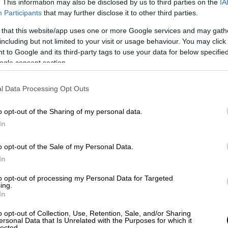
. This information may also be disclosed by us to third parties on the
IA
 την
πραγματιστική πολιτική
», είπε σε μία
Participants
that may further disclose it to other third parties.
κοινή συνέντευξη Tύπου με τον Τούρκο
 that this website/app uses one or more Google services and may gath
 στην Κωνσταντινούπολη, επιβεβαιώνοντας
including but not limited to your visit or usage behaviour. You may click 
μπορική μορφή» στις
γερμανοτουρκικές
 to Google and its third-party tags to use your data for below specifi
τούν έναν
αιώνα
από την επίσημη έναρξή
ogle consent section.
l Data Processing Opt Outs
ένδειξη της μεγάλης προσμονής της Άγκυρας,
ters, καλώντας τον Γερμανό ηγέτη
να
o opt-out of the Sharing of my personal data.
όντος
στην άκρη και να προχωρήσουν σε
In
α. Με λίγα λόγια να σταματήσουν τα
o opt-out of the Sale of my Personal Data.
ριορίστηκε σε γενικόλογες δηλώσεις
,
In
ται ακόμη σε
αρχικό στάδιο
και παρέπεμψε
μέσω Βρετανίας, καθώς είναι η χώρα που
to opt-out of processing my Personal Data for Targeted
ing.
ρωπαϊκά μαχητικά.
Υποσχέθηκε
, ωστόσο,
In
αρέχει οτιδήποτε χειροπιαστό. Μια
o opt-out of Collection, Use, Retention, Sale, and/or Sharing
σθηση ότι ο Σολτς
περισσότερο
«
χάιδεψε
»
ersonal Data that Is Unrelated with the Purposes for which it
lected.