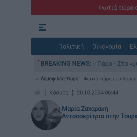
Φωτιά τώρα σ
Πολιτική
Οικονομία
Ελ
ο του 4χρονου στην Πάρο - Στο «μικροσκόπιο» ο
BREAKING NEWS:
δημοφιλές τώρα:
Φωτιά τώρα στο Κορωπί
┋
Κόσμος
┋
20.10.2024 06:44
Μαρία Ζαχαράκη
Ανταποκρίτρια στην Τουρ