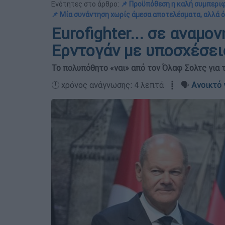
Ενότητες στο άρθρο:
📌 Προϋπόθεση η καλή συμπεριφ
📌 Μία συνάντηση χωρίς άμεσα αποτελέσματα, αλλά 
Eurofighter... σε αναμο
Ερντογάν με υποσχέσεις
Το πολυπόθητο «ναι» από τον Όλαφ Σολτς για 
🕛 χρόνος ανάγνωσης: 4 λεπτά ┋ 🗣️
Ανοικτό 