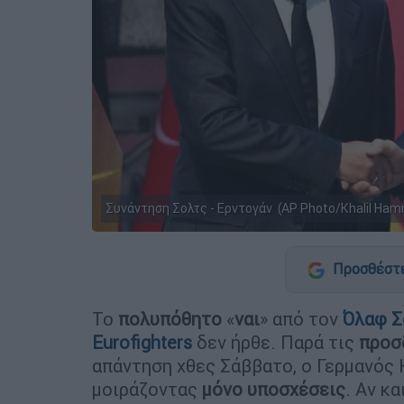
Συνάντηση Σολτς - Ερντογάν (AP Photo/Khalil Ham
Προσθέστε
Το
πολυπόθητο
«
ναι
» από τον
Όλαφ Σ
Eurofighters
δεν ήρθε. Παρά τις
προσ
απάντηση χθες Σάββατο, ο Γερμανός 
μοιράζοντας
μόνο υποσχέσεις
. Αν κ