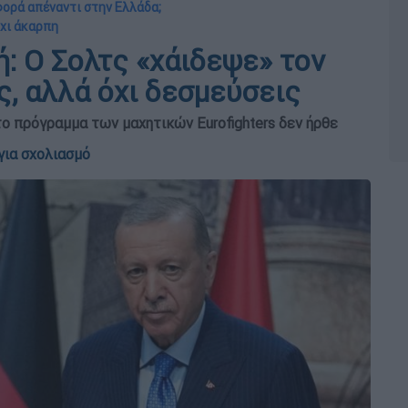
ορά απέναντι στην Ελλάδα;
όχι άκαρπη
νή: Ο Σολτς «χάιδεψε» τον
, αλλά όχι δεσμεύσεις
το πρόγραμμα των μαχητικών Eurofighters δεν ήρθε
για σχολιασμό