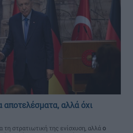
 αποτελέσματα, αλλά όχι
α τη στρατιωτική της ενίσχυση, αλλά
ο