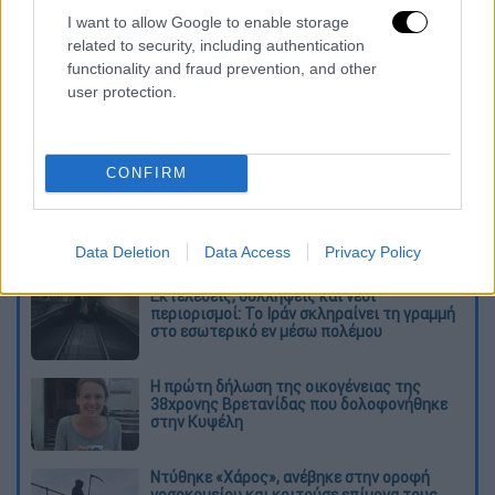
0%
Θα βελτιωθούν
I want to allow Google to enable storage
related to security, including authentication
0%
Θα χειροτερέψουν
functionality and fraud prevention, and other
user protection.
0%
Δεν θα αλλάξει κάτι ουσιαστικά
η δημοσκόπηση έχει
CONFIRM
ολοκληρωθεί
Σύνολο 0 ψήφοι
Διαβάστε ακόμη
Data Deletion
Data Access
Privacy Policy
Εκτελέσεις, συλλήψεις και νέοι
περιορισμοί: Το Ιράν σκληραίνει τη γραμμή
στο εσωτερικό εν μέσω πολέμου
Η πρώτη δήλωση της οικογένειας της
38χρονης Βρετανίδας που δολοφονήθηκε
στην Κυψέλη
Ντύθηκε «Χάρος», ανέβηκε στην οροφή
νοσοκομείου και κοιτούσε επίμονα τους