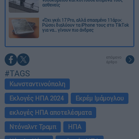
ασθενείς
«Όχι γκέι 17 Pro, αλλά σπασμένο 11άρι»:
Ρώσοι διαλύουν τα iPhone τους στο TikTok
για να... γίνουν πιο άνδρες
επόμενο
άρθρο
#TAGS
Κωνσταντινούπολη
Εκλογές ΗΠΑ 2024
Εκρέμ Ιμάμογλου
εκλογές ΗΠΑ αποτελέσματα
Ντόναλντ Τραμπ
ΗΠΑ