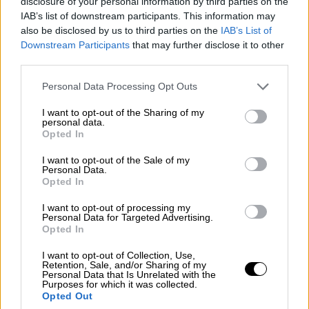
disclosure of your personal information by third parties on the
IAB’s list of downstream participants. This information may
Ο ειδικός εισαγγελέας
Τζακ
Σμιθ
άσκησε
also be disclosed by us to third parties on the
IAB’s List of
πέρυσι ποινική δίωξη κατά του Τραμπ για τις
Downstream Participants
that may further disclose it to other
προσπάθειές του να ανατρέψει την ήττα του
third parties.
στις εκλογές του 2020 από τον
Τζο
Please note that this website/app uses one or more Google
Personal Data Processing Opt Outs
Μπάιντεν
. Ο
Τραμπ
δήλωσε αθώος.
services and may gather and store information including but
not limited to your visit or usage behaviour. You may click to
I want to opt-out of the Sharing of my
Η υπόθεση βρίσκεται σε νομική
personal data.
grant or deny consent to Google and its third-party tags to
Opted In
εκκρεμότητα από τότε που το
Ανώτατο
use your data for below specified purposes in below Google
Δικαστήριο
αποφάσισε αυτό το καλοκαίρι
consent section.
I want to opt-out of the Sale of my
Personal Data.
ότι ο
Τραμπ
έχει μερική ασυλία από την
Opted In
ποινική δίωξη για επίσημες πράξεις που
διέπραξε κατά τη διάρκεια της θητείας του.
I want to opt-out of processing my
Personal Data for Targeted Advertising.
Ο
Σμιθ
έκτοτε επανέφερε την υπόθεσή του,
Opted In
υποστηρίζοντας ότι
οι προσπάθειες του
I want to opt-out of Collection, Use,
Τραμπ
να ανατρέψει τις εκλογές δεν
Retention, Sale, and/or Sharing of my
Personal Data that Is Unrelated with the
σχετίζονταν με τα επίσημα καθήκοντά του.
Purposes for which it was collected.
Opted Out