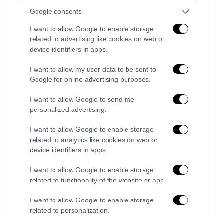
Πρόκειται για μία από τις υποθέσεις που θα
μπορούσαν να τερματιστούν στο πλαίσιο
Google consents
των σημερινών συζητήσεων. Ως εκλεγμένος
I want to allow Google to enable storage
πρόεδρος, τα ποινικά προβλήματα του Τραμπ
related to advertising like cookies on web or
device identifiers in apps.
από την υπόθεση αυτή πλέον
«εξαφανίζονται», σύμφωνα με την πρώην
I want to allow my user data to be sent to
ομοσπονδιακή εισαγγελέα
Νεάμα
Ραχμάνι
.
Google for online advertising purposes.
«Είναι καθιερωμένο ότι ένας εν ενεργεία
I want to allow Google to send me
πρόεδρος δεν μπορεί να διωχθεί ποινικά,
personalized advertising.
οπότε η υπόθεση εκλογικής απάτης στο
Περιφερειακό Δικαστήριο της Ουάσινγκτον
I want to allow Google to enable storage
θα απορριφθεί», δήλωσε. Ο κ.
Ραχμάνι
related to analytics like cookies on web or
device identifiers in apps.
δήλωσε ότι αν ο
Σμιθ
αρνηθεί να απορρίψει
την υπόθεση, ο
Τραμπ
μπορεί απλώς να τον
I want to allow Google to enable storage
ξεφορτωθεί, όπως έχει ήδη δεσμευτεί να
related to functionality of the website or app.
κάνει. «Θα τον απέλυα μέσα σε δύο
I want to allow Google to enable storage
δευτερόλεπτα», δήλωσε ο
Τραμπ
κατά τη
related to personalization.
διάρκεια ραδιοφωνικής συνέντευξης τον