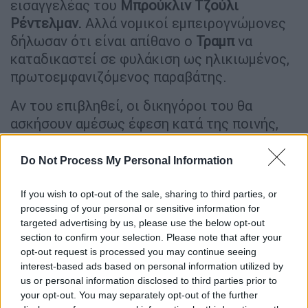
εισαγγελέας του
Μπρούκλιν Τζούλι
Ρέντελμαν.
Αλλά νομικοί εμπειρογνώμονες
δήλωσαν ότι είναι απίθανο ο
Τραμπ
να
καταδικαστεί σε φυλάκιση ως ηλικιωμένος,
πρωτοεμφανιζόμενος παραβάτης.
Αν του επιβληθεί, οι δικηγόροι του θα
ασκήσουν αμέσως έφεση κατά της ποινής,
υποστηρίζοντας ότι η φυλάκιση θα τον
εμπόδιζε να ασκήσει τα επίσημα καθήκοντά
Do Not Process My Personal Information
του και ότι θα έπρεπε να παραμείνει
ελεύθερος εν αναμονή της έφεσης, δήλωσε η
If you wish to opt-out of the sale, sharing to third parties, or
processing of your personal or sensitive information for
κ.
Ρέντελμαν
. «Η διαδικασία της έφεσης σε
targeted advertising by us, please use the below opt-out
αυτό το σενάριο θα μπορούσε να διαρκέσει
section to confirm your selection. Please note that after your
για χρόνια», είπε.
opt-out request is processed you may continue seeing
interest-based ads based on personal information utilized by
«Θα τον απέλυα μέσα σε δύο
us or personal information disclosed to third parties prior to
δευτερόλεπτα»
your opt-out. You may separately opt-out of the further