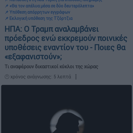
📌 «Θα τον απέλυα μέσα σε δύο δευτερόλεπτα»
📌 Υπόθεση απόρρητων εγγράφων
📌 Εκλογική υπόθεση της Τζόρτζια
ΗΠΑ: Ο Τραμπ αναλαμβάνει
πρόεδρος ενώ εκκρεμούν ποινικές
υποθέσεις εναντίον του - Ποιες θα
«εξαφανιστούν»;
Τι αναφέρουν δικαστικοί κύκλοι της χώρας
🕛 χρόνος ανάγνωσης: 5 λεπτά ┋