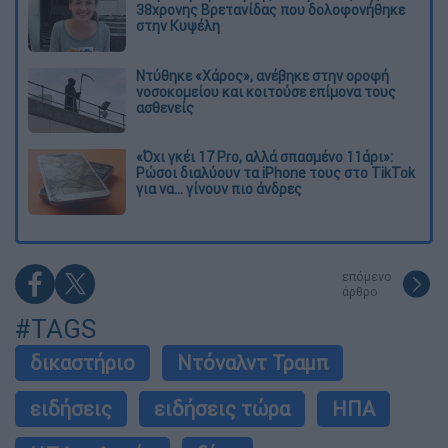
38χρονης Βρετανίδας που δολοφονήθηκε
στην Κυψέλη
Ντύθηκε «Χάρος», ανέβηκε στην οροφή
νοσοκομείου και κοιτούσε επίμονα τους
ασθενείς
«Όχι γκέι 17 Pro, αλλά σπασμένο 11άρι»:
Ρώσοι διαλύουν τα iPhone τους στο TikTok
για να... γίνουν πιο άνδρες
επόμενο
άρθρο
#TAGS
δικαστήριο
Ντόναλντ Τραμπ
ειδήσεις
ειδήσεις τώρα
ΗΠΑ