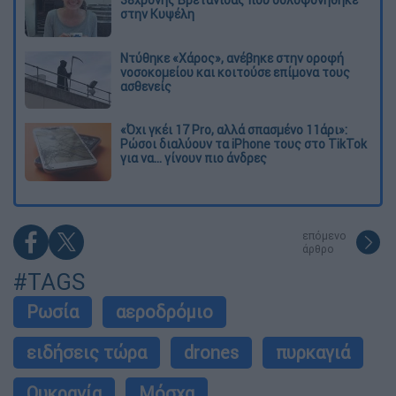
στην Κυψέλη
Ντύθηκε «Χάρος», ανέβηκε στην οροφή
νοσοκομείου και κοιτούσε επίμονα τους
ασθενείς
«Όχι γκέι 17 Pro, αλλά σπασμένο 11άρι»:
Ρώσοι διαλύουν τα iPhone τους στο TikTok
για να... γίνουν πιο άνδρες
επόμενο
άρθρο
#TAGS
Ρωσία
αεροδρόμιο
ειδήσεις τώρα
drones
πυρκαγιά
Ουκρανία
Μόσχα