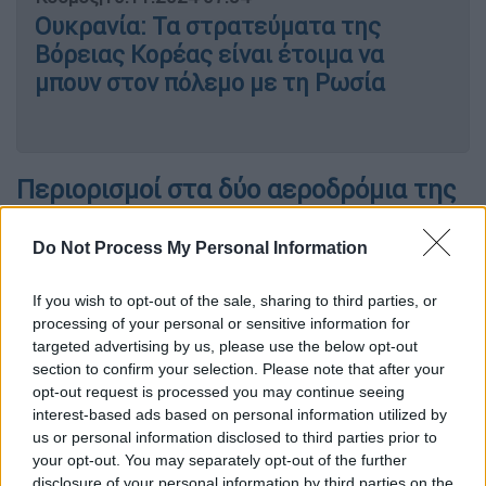
Ουκρανία: Τα στρατεύματα της
Βόρειας Κορέας είναι έτοιμα να
μπουν στον πόλεμο με τη Ρωσία
Περιορισμοί στα δύο αεροδρόμια της
Μόσχας
Do Not Process My Personal Information
Η επίθεση της Ουκρανίας οδήγησε τους
Ρώσους
αξιωματούχους να επιβάλλουν
If you wish to opt-out of the sale, sharing to third parties, or
περιορισμούς στα δύο αεροδρόμια της
processing of your personal or sensitive information for
targeted advertising by us, please use the below opt-out
πρωτεύουσας. Ο δήμαρχος της Μόσχας
section to confirm your selection. Please note that after your
Σεργκέι Σομπιάνιν
ανέφερε ότι 12 drones
opt-out request is processed you may continue seeing
καταρρίφθηκαν στις περιοχές Ράμενσκογε
interest-based ads based on personal information utilized by
και Κολομένσκι περιφερειακά της ρωσικής
us or personal information disclosed to third parties prior to
πρωτεύουσας, όπως επίσης και στην πόλη
your opt-out. You may separately opt-out of the further
disclosure of your personal information by third parties on the