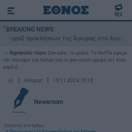
BREAKING NEWS:
αράζ προκλήσεων της Άγκυρας στο Αιγαίο: Εικον
δημοφιλές τώρα:
Σου καίει το μυαλό: Το Netflix έφερε
την ταινιάρα του Νόλαν που οι φαν έχουν κρυφό νο1 στην
καρδιά...
┋
Κόσμος
┋
10.11.2024 10:10
Newsroom
Ενότητες στο άρθρο:
📌 Περιορισμοί στα δύο αεροδρόμια της Μόσχας