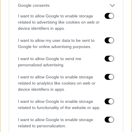
Η Ομοσπονδιακή Υπηρεσία Πολιτικής
Google consents
Αεροπορίας της
Ρωσίας
(Rosaviatsia)
I want to allow Google to enable storage
ανέφερε στο Telegram ότι «προκειμένου να
related to advertising like cookies on web or
μην υπάρξει πρόβλημα με την ασφάλεια των
device identifiers in apps.
πτήσεων των αεροσκαφών της πολιτικής
I want to allow my user data to be sent to
αεροπορίας, επιβλήθηκαν προσωρινοί
Google for online advertising purposes.
περιορισμοί στη λειτουργία των
I want to allow Google to send me
αεροδρομίων του Ντομοντέντοβο και του
personalized advertising.
Ζούκοβο». Οι περιορισμοί τέθηκαν σε ισχύ
από τις 7:30 σήμερα το πρωί, ώρα Ελλάδας,
I want to allow Google to enable storage
ενώ δεν έγινε γνωστή η χρονική διάρκεια
related to analytics like cookies on web or
device identifiers in apps.
της εφαρμογής τους.
I want to allow Google to enable storage
Πυρκαγιές στο Μπριάνσκ από
related to functionality of the website or app.
επίθεση ουκρανικών drones
I want to allow Google to enable storage
Μία επίθεση ουκρανικών drones στη ρωσική
related to personalization.
συνοριακή περιφέρεια του
Μπριάνσκ