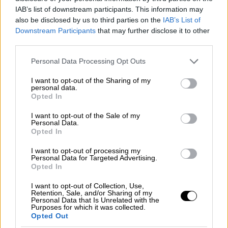
Ντομοντέντοβο που βρίσκεται νοτιοδυτικά
IAB’s list of downstream participants. This information may
της Μόσχας.
also be disclosed by us to third parties on the
IAB’s List of
Downstream Participants
that may further disclose it to other
Σύμφωνα με τις πρώτες πληροφορίες δεν
third parties.
αναφέρθηκαν ζημιές ή ανθρώπινες απώλειες
Please note that this website/app uses one or more Google
Personal Data Processing Opt Outs
στις περιοχές πτώσης των συντριμμιών,
services and may gather and store information including but
ανέφερε ο Σομπιάνιν στην εφαρμογή
not limited to your visit or usage behaviour. You may click to
I want to opt-out of the Sharing of my
personal data.
ανταλλαγής μηνυμάτων Telegram. «Στις
grant or deny consent to Google and its third-party tags to
Opted In
περιοχές αυτές έφτασαν οι υπηρεσίες
use your data for below specified purposes in below Google
consent section.
έκτακτης ανάγκης».
I want to opt-out of the Sale of my
Personal Data.
Opted In
Η περιοχή Ράμενσκογε που βρίσκεται σε
απόσταση 45 χιλιομέτρων νοτιοανατολικά
I want to opt-out of processing my
Personal Data for Targeted Advertising.
του
Κρεμλίνου
βρέθηκε στο στόχαστρο των
Opted In
Ουκρανών τον Σεπτέμβριο, κατά της
I want to opt-out of Collection, Use,
διάρκεια της μεγαλύτερης ουκρανικής
Retention, Sale, and/or Sharing of my
Personal Data that Is Unrelated with the
επίθεσης κατά της
Μόσχας
, όταν η ρωσική
Purposes for which it was collected.
αντιαεροπορική άμυνα κατέρριψε 20 drones.
Opted Out