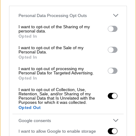
third parties.
https://twitter.com/lonewlf4969/status/18562
Please note that this website/app uses one or more Google
14075103162631
Personal Data Processing Opt Outs
services and may gather and store information including but
not limited to your visit or usage behaviour. You may click to
I want to opt-out of the Sharing of my
Ύποπτος 62 ετών, που παρουσιάζεται ως ο
personal data.
grant or deny consent to Google and its third-party tags to
οδηγός του αυτοκινήτου που χτύπησε τους
Opted In
use your data for below specified purposes in below Google
πεζούς, έχει προσαχθεί και ανακρίνεται,
consent section.
I want to opt-out of the Sale of my
καθώς παραμένει σε εξέλιξη η έρευνα που
Personal Data.
Opted In
διενεργείται, πάντα σύμφωνα με την
αστυνομία.
I want to opt-out of processing my
Personal Data for Targeted Advertising.
Opted In
Βίντεο την αυθεντικότητα του οποίου λέει
πως επαλήθευσε το πρακτορείο ειδήσεων
I want to opt-out of Collection, Use,
Retention, Sale, and/or Sharing of my
Ρόιτερς εικονίζει τουλάχιστον είκοσι
Personal Data that Is Unrelated with the
Purposes for which it was collected.
ανθρώπους πεσμένους στο οδόστρωμα, ενώ
Opted Out
ακούγεται η κραυγή «
τρομοκράτη
!» καθώς
ασθενοφόρα καταφθάνουν για να
Google consents
παραλάβουν τραυματίες.
I want to allow Google to enable storage