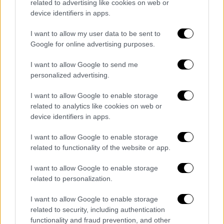
related to advertising like cookies on web or
Στην Τζουχάι ανοίγει σήμερα τις πύλες της η
device identifiers in apps.
μεγαλύτερη αεροναυτική έκθεση της Κίνας,
που παρουσιάζει τις σημαντικότερες
I want to allow my user data to be sent to
Google for online advertising purposes.
προόδους —σε πολιτικό και σε στρατιωτικό
επίπεδο— στον τομέα.
I want to allow Google to send me
personalized advertising.
Στον κινεζικό ιστότοπο
κοινωνικής
δικτύωσης Weibo
, που συχνά χαρακτηρίζεται
I want to allow Google to enable storage
η κινεζική εκδοχή του X (του πρώην Twitter),
related to analytics like cookies on web or
device identifiers in apps.
οι λογοκριτές ήταν προφανές πως
κινητοποιήθηκαν και διέγραφαν αναρτήσεις
I want to allow Google to enable storage
με φωτογραφίες ή βίντεο από τον τόπο του
related to functionality of the website or app.
συμβάντος. Η μοναδική φωτογραφία που
I want to allow Google to enable storage
μοιάζει να επιτρέπεται να αναμεταδοθεί
related to personalization.
είναι αυτή που συμπεριλήφθηκε στην
ανακοίνωση της αστυνομίας.
I want to allow Google to enable storage
related to security, including authentication
https://twitter.com/ChainedSoul22/status/185
functionality and fraud prevention, and other