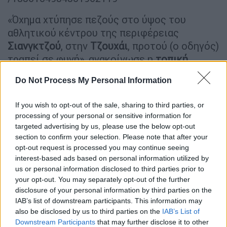
«Όχημα χτύπησε πεζούς στο ύψος του
αθλητικού κέντρου της περιφέρειας
Σιανγκτζού
, στην
Τζουχάι
, προτού (ο οδηγός)
τραπεί σε φυγή», ανακοίνωσε η
τοπική
αστυνομία
.
Do Not Process My Personal Information
«Αμέσως μόλις ειδοποιήθηκε», η
αστυνομία
«έστειλε μέλη της στον τόπο του
If you wish to opt-out of the sale, sharing to third parties, or
processing of your personal or sensitive information for
συμβάντος, για να χειριστούν την υπόθεση
targeted advertising by us, please use the below opt-out
και για να βοηθήσουν στη διακομιδή
section to confirm your selection. Please note that after your
τραυματιών σε
νοσοκομεία
», σύμφωνα με
opt-out request is processed you may continue seeing
την ανακοίνωση.
interest-based ads based on personal information utilized by
us or personal information disclosed to third parties prior to
Δεν διευκρίνισε αν κάποιο από τα θύματα
your opt-out. You may separately opt-out of the further
disclosure of your personal information by third parties on the
απεβίωσε, πόσοι ακριβώς είναι οι
IAB’s list of downstream participants. This information may
τραυματίες, ούτε εάν επρόκειτο για
also be disclosed by us to third parties on the
IAB’s List of
εσκεμμένη ενέργεια —επίθεση— ή όχι.
Downstream Participants
that may further disclose it to other