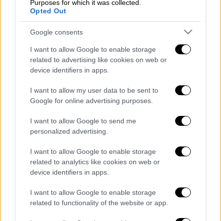
κρούσμα ευλογιάς σε κτηνοτροφική
Purposes for which it was collected.
Opted Out
μονάδα
Google consents
I want to allow Google to enable storage
related to advertising like cookies on web or
«Σήμερα το πρωί, σε μια πτέρυγα του
device identifiers in apps.
σωφρονιστικού ιδρύματος του Λιτοράλ,
ξέσπασαν
σοβαρά
επεισόδια μεταξύ
I want to allow my user data to be sent to
Google for online advertising purposes.
κρατούμενων, με
προκαταρκτικό
απολογισμό
15 νεκρούς
και 14 τραυματίες», ανέφερε η
I want to allow Google to send me
SNAI σε δελτίο Τύπου.
personalized advertising.
Διαβάστε ακόμη
I want to allow Google to enable storage
related to analytics like cookies on web or
Kadebostany στο ethnos.gr: «Κάποτε
device identifiers in apps.
πίστευα ότι το να είσαι outsider ήταν
αδυναμία, τώρα το βλέπω ως δύναμη»
I want to allow Google to enable storage
related to functionality of the website or app.
«Χωρίς σκηνές και κουβέρτες σε ακραίες
θερμοκρασίες»: Σε δραματικές συνθήκες