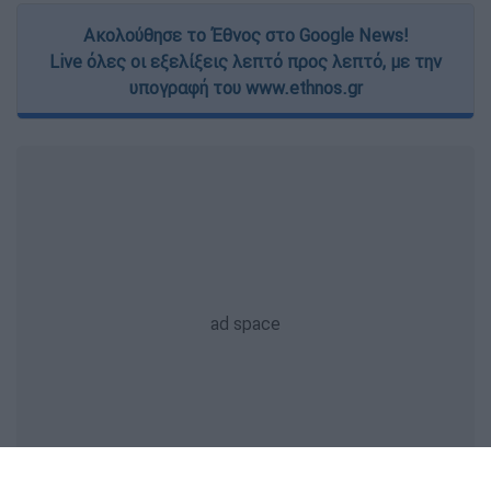
Ακολούθησε το Έθνος στο Google News!
Live όλες οι εξελίξεις λεπτό προς λεπτό, με την
υπογραφή του www.ethnos.gr