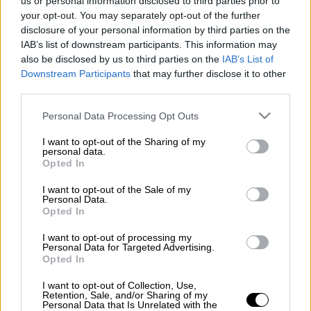
us or personal information disclosed to third parties prior to
Τουλάχιστον
15 άνθρωποι σκοτώθηκαν και
your opt-out. You may separately opt-out of the further
άλλοι
14
τραυματίστηκαν σε νέες
disclosure of your personal information by third parties on the
συγκρούσεις
που ξέσπασαν μεταξύ
IAB’s list of downstream participants. This information may
αντίπαλων
συμμοριών σε φυλακή στο
also be disclosed by us to third parties on the
IAB’s List of
Downstream Participants
that may further disclose it to other
Γουαγιακίλ του
Ισημερινού
, ανακοίνωσε
third parties.
σήμερα η
σωφρονιστική
αρχή της χώρας
(SNAI).
Please note that this website/app uses one or more Google
Personal Data Processing Opt Outs
services and may gather and store information including but
not limited to your visit or usage behaviour. You may click to
I want to opt-out of the Sharing of my
personal data.
ΔΙΑΒΑΣΤΕ ΕΠΙΣΗΣ
grant or deny consent to Google and its third-party tags to
Opted In
use your data for below specified purposes in below Google
Κόσμος
|
12.11.2024 18:23
consent section.
I want to opt-out of the Sale of my
Personal Data.
Βρετανία: Πρόταση νόμου για να
Opted In
επιτρέπεται η ευθανασία σε Αγγλία
και Ουαλία
I want to opt-out of processing my
Personal Data for Targeted Advertising.
Opted In
Ελλάδα
|
12.11.2024 18:12
I want to opt-out of Collection, Use,
Retention, Sale, and/or Sharing of my
Συναγερμός στη Μαγνησία για νέο
Personal Data that Is Unrelated with the