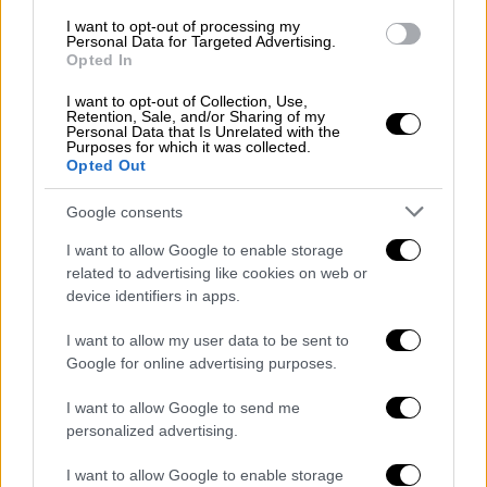
Chaos erupts in Serbia's Parliament
I want to opt-out of processing my
as government and opposition clash!
Personal Data for Targeted Advertising.
🔥
Opted In
I want to opt-out of Collection, Use,
Opposition demands PM Vučević's
Retention, Sale, and/or Sharing of my
Personal Data that Is Unrelated with the
resignation over Novi Sad tragedy,
Purposes for which it was collected.
Opted Out
accusing the govt of corruption and
negligence. Protests escalate with
Google consents
banners: "Corruption kills" and "Blood
I want to allow Google to enable storage
on your hands."
#Serbia
…
related to advertising like cookies on web or
pic.twitter.com/Xp3VLeXxEo
device identifiers in apps.
— RKS NEWS (@RksNews)
I want to allow my user data to be sent to
November 25, 2024
Google for online advertising purposes.
«Η Σερβία δεν θα σταματήσει»
I want to allow Google to send me
personalized advertising.
Η
αντιπολίτευση
σε συνέντευξη Τύπου
I want to allow Google to enable storage