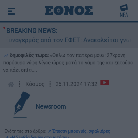
BREAKING NEWS:
ναγερμός από τον ΕΦΕΤ: Ανακαλείται γνωστή μα
δημοφιλές τώρα:
«Θέλω τον πατέρα μου»: 27χρονη
παρέσυρε νύφη λίγες ώρες μετά το γάμο της και ζητούσε
να πάει σπίτι...
┋
Κόσμος
┋
25.11.2024 17:32
Newsroom
Ενότητες στο άρθρο:
📌 Έπεσαν μπουνιές, σφαλιάρες
📌 «Η Σερβία δεν θα σταματήσει»