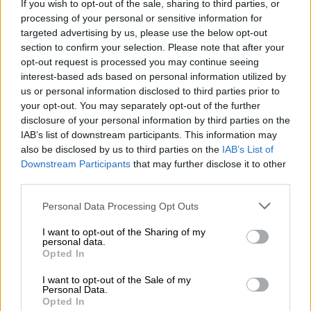
If you wish to opt-out of the sale, sharing to third parties, or
τραυματίστηκαν.
processing of your personal or sensitive information for
targeted advertising by us, please use the below opt-out
Βουλευτές
της συμπολίτευσης,
section to confirm your selection. Please note that after your
αντιδρώντας, σηκώθηκαν από τα έδρανά
opt-out request is processed you may continue seeing
τους, κινήθηκαν προς τους
συναδέλφους
interest-based ads based on personal information utilized by
τους που διαμαρτύρονταν και ακολούθησε
us or personal information disclosed to third parties prior to
συμπλοκή
. Έπεσαν μπουνιές,
σφαλιάρες
,
your opt-out. You may separately opt-out of the further
disclosure of your personal information by third parties on the
μαλλιοτραβήγματα και ακούστηκαν χυδαίες
IAB’s list of downstream participants. This information may
ύβρεις. Η αστυνομία που
εισήλθε
στην
also be disclosed by us to third parties on the
IAB’s List of
αίθουσα έπειτα από εντολή της προέδρου
Downstream Participants
that may further disclose it to other
της Βουλής με δυσκολία κατάφερε να
third parties.
αποτρέψει
γενίκευση
της
συμπλοκής
.
Please note that this website/app uses one or more Google
Personal Data Processing Opt Outs
services and may gather and store information including but
Η πρόεδρος της βουλής Άνα
Μπρνάμπιτς
not limited to your visit or usage behaviour. You may click to
I want to opt-out of the Sharing of my
personal data.
αφού διέκοψε
προσωρινά
την συνεδρίαση
grant or deny consent to Google and its third-party tags to
Opted In
επανήλθε λίγη ώρα
αργότερα
και κήρυξε την
use your data for below specified purposes in below Google
consent section.
λήξη της συζήτησης για τον
προϋπολογισμό
.
I want to opt-out of the Sale of my
Personal Data.
Opted In