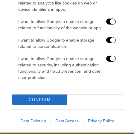
αποκάλεσε πραξικόπημα την
απόφαση
της
related to analytics like cookies on web or
προέδρου της Βουλής.
device identifiers in apps.
Ο πρόεδρος της Δημοκρατίας Αλεξάνταρ
I want to allow Google to enable storage
Βούτσιτς με ανάρτησή του στο Instagram
related to functionality of the website or app.
κατηγόρησε την αντιπολίτευση ότι
I want to allow Google to enable storage
προσπαθεί να τρομοκρατήσει τους πολίτες.
related to personalization.
Επισημαίνει δε ότι στόχος των
κομμάτων
της αντιπολίτευσης ήταν να
αποτρέψουν
την
I want to allow Google to enable storage
related to security, including authentication
ψήφιση του
προϋπολογισμού
«για να
functionality and fraud prevention, and other
εμποδίσουν
τους συνταξιούχους να λάβουν
user protection.
αυξημένες συντάξεις και τους εργαζόμενους
στον δημόσιο τομέα να δουν αυξημένους
τους
μισθούς
τους».
CONFIRM
«Δεν θα τους
περάσει
. Η Σερβία δεν θα
σταματήσει
!» καταλήγει στην ανάρτησή του
Data Deletion
Data Access
Privacy Policy
ο
Αλεξάνταρ Βούτσιτς
.