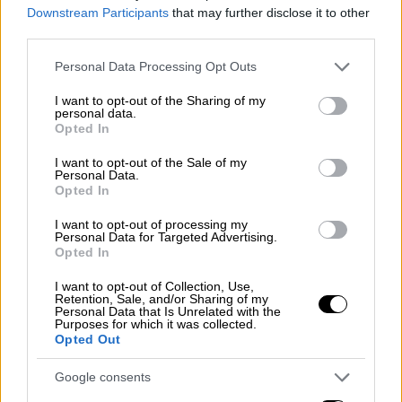
τόσο από τον
Μοχάμεντ
όσο και από τον
Downstream Participants
that may further disclose it to other
third parties.
Σαλάχ.
Please note that this website/app uses one or more Google
Personal Data Processing Opt Outs
Λένε ότι διακινήθηκαν στο εξωτερικό και
services and may gather and store information including but
εξαπατήθηκαν από τον Σαλάχ
για να
not limited to your visit or usage behaviour. You may click to
I want to opt-out of the Sharing of my
personal data.
καπνίσουν κρακ
. «Προσπαθούσε να με εθίσει
grant or deny consent to Google and its third-party tags to
Opted In
use your data for below specified purposes in below Google
στο κρακ, ώστε να μπορεί να μου κάνει ό,τι
consent section.
I want to opt-out of the Sale of my
θέλει», δήλωσε μία από τις γυναίκες στο
Personal Data.
BBC. «Είχα γνωρίσει τον
Σαλάχ
και φαινόταν
Opted In
πολύ φιλικός, δεν έμοιαζε καθόλου με τον
I want to opt-out of processing my
αδελφό του».
Personal Data for Targeted Advertising.
Opted In
Αφού εργάστηκε για δύο ημέρες με τον
I want to opt-out of Collection, Use,
Σαλάχ, η Helen θυμάται ότι της πρόσφερε
Retention, Sale, and/or Sharing of my
Personal Data that Is Unrelated with the
ένα ποτήρι σαμπάνια για να την
Purposes for which it was collected.
Opted Out
ευχαριστήσει. «Μέσα σε λίγες γουλιές
άρχισα να αισθάνομαι λίγο ζαλισμένος, αλλά
Google consents
δεν μπορώ να το περιγράψω ως μέθη. Ήταν