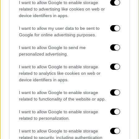
I want to allow Google to enable storage
ένα πραγματικά ζαλισμένο και περίεργο
related to advertising like cookies on web or
συναίσθημα. Δεν αισθανόμουν καλά». Ο Σαλάχ
device identifiers in apps.
άρχισε να παίζει μουσική και η Έλεν ένιωσε
ότι «ήταν σίγουρα ώρα να φύγει, είχε αρχίσει
I want to allow my user data to be sent to
Google for online advertising purposes.
να γίνεται πολύ άνετος».
I want to allow Google to send me
Η Helen λέει ότι ο Σαλάχ την πίεσε να κάνει
personalized advertising.
«μόνο μια τζούρα» από μια πίπα που περιείχε
κρακ. «Αυτό θα σε κάνει να νιώσεις
I want to allow Google to enable storage
related to analytics like cookies on web or
καλύτερα», θυμάται να της λέει. «Αυτό είναι
device identifiers in apps.
το τελευταίο πράγμα που θυμάμαι από
εκείνο το βράδυ», λέει.
I want to allow Google to enable storage
related to functionality of the website or app.
Θυμάται ότι ξύπνησε ξαπλωμένη σε έναν
καναπέ σε ένα εντελώς διαφορετικό
I want to allow Google to enable storage
related to personalization.
δωμάτιο, με θολή όραση και ολόκληρο το
σώμα της να τρέμει. Ο
Σαλάχ
καθόταν στα
I want to allow Google to enable storage
πόδια της κρατώντας ένα ποτήρι νερό και
related to security, including authentication