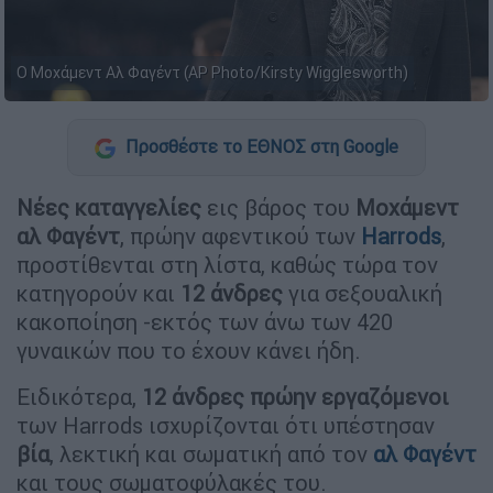
Ο Μοχάμεντ Αλ Φαγέντ (AP Photo/Kirsty Wigglesworth)
Προσθέστε το ΕΘΝΟΣ στη Google
Νέες καταγγελίες
εις βάρος του
Μοχάμεντ
αλ Φαγέντ
, πρώην αφεντικού των
Harrods
,
προστίθενται στη λίστα, καθώς τώρα τον
κατηγορούν και
12 άνδρες
για σεξουαλική
κακοποίηση -εκτός των άνω των 420
γυναικών που το έχουν κάνει ήδη.
Ειδικότερα,
12 άνδρες πρώην εργαζόμενοι
των Harrods ισχυρίζονται ότι υπέστησαν
βία
, λεκτική και σωματική από τον
αλ Φαγέντ
και τους σωματοφύλακές του.