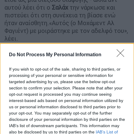
αυτού λέει ότι ο
Σαλάχ
την νάρκωσε και
πιστεύει ότι στη συνέχεια τη βίασε ενώ
ήταν αναίσθητη.«Αυτός (ο Μοχάμεντ Αλ
Φαγιέντ) με μοιράστηκε με τον αδελφό του»,
λέει.
Η Helen μιλάει για πρώτη φορά, αφού
Do Not Process My Personal Information
αισθάνθηκε ότι σιωπούσε για 35 χρόνια, εν
μέρει λόγω μιας συμφωνίας
If you wish to opt-out of the sale, sharing to third parties, or
εμπιστευτικότητας της Harrods που της
processing of your personal or sensitive information for
είπαν να υπογράψει. «Έκλεψαν ένα κομμάτι
targeted advertising by us, please use the below opt-out
section to confirm your selection. Please note that after your
μου», λέει. «Άλλαξαν την πορεία ολόκληρης
opt-out request is processed you may continue seeing
της ζωής μου».
interest-based ads based on personal information utilized by
us or personal information disclosed to third parties prior to
Κι άλλες καταγγελίες
your opt-out. You may separately opt-out of the further
disclosure of your personal information by third parties on the
Το BBC μίλησε επίσης ανεξάρτητα με δύο
IAB’s list of downstream participants. This information may
άλλες γυναίκες που λένε ότι κακοποιήθηκαν
also be disclosed by us to third parties on the
IAB’s List of