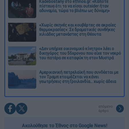
Kadebostany στο ethnos.gr: «Κάποτε
πίστευα ότι το να είσαι outsider ήταν
αδυναμία, τώρα το βλέπω ως δύναμη»
«Χωρίς σκηνές και κουβέρτες σε ακραίες
θερμοκρασίες»: Σε δραματικές συνθήκες
χιλιάδες μετανάστες στη Θέουτα
«Δεν υπήρχε οικονομικό κίνητρο» λέει ο
δικηγόρος του 55χρονου που είχε τον νεκρό
του πατέρα σε καταψύκτη στον Μυστρά
Αμερικανική πετρελαϊκή που συνδέεται με
τον Τραμπ ετοιμάζεται να κάνει
γεωτρήσεις στη Γροιλανδία... χωρίς άδεια
επόμενο
άρθρο
Ακολούθησε το Έθνος στο Google News!