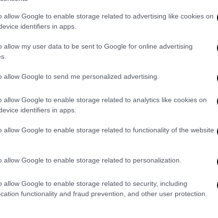
ισλαμιστική παλαιστινιακή οργάνωση
,
από τον
ΟΗΕ
.
o allow Google to enable storage related to advertising like cookies on
evice identifiers in apps.
τροφικό απολογισμό της σύγκρουσης και
o allow my user data to be sent to Google for online advertising
η. «Η κακή διατροφή είναι ενδημική... Ο
s.
χρονικό διάστημα, το σύστημα υγείας έχει
ρες
.
to allow Google to send me personalized advertising.
ως η
Γάζα
έχει πλέον «το μεγαλύτερο αριθμό
o allow Google to enable storage related to analytics like cookies on
κο στον κόσμο, με πολλά από τα παιδιά
evice identifiers in apps.
βάλλονται σε χειρουργικές επεμβάσεις
o allow Google to enable storage related to functionality of the website
Ισραήλ
o allow Google to enable storage related to personalization.
σης τους αυστηρούς περιορισμούς στη
o allow Google to enable storage related to security, including
ζοντας τα σημερινά επίπεδά της «σε μεγάλο
cation functionality and fraud prevention, and other user protection.