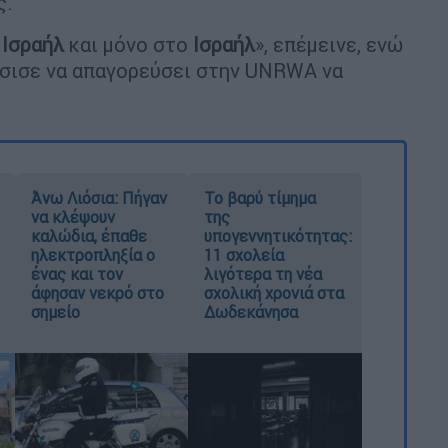
ς.
ο
Ισραήλ
και μόνο στο
Ισραήλ
», επέμεινε, ενώ
σισε να απαγορεύσει στην UNRWA να
Άνω Λιόσια: Πήγαν
Το βαρύ τίμημα
να κλέψουν
της
καλώδια, έπαθε
υπογεννητικότητας:
ηλεκτροπληξία ο
11 σχολεία
ένας και τον
λιγότερα τη νέα
άφησαν νεκρό στο
σχολική χρονιά στα
σημείο
Δωδεκάνησα