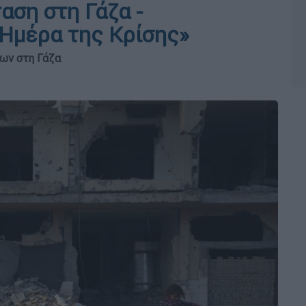
αση στη Γάζα -
 Ημέρα της Κρίσης»
ων στη Γάζα