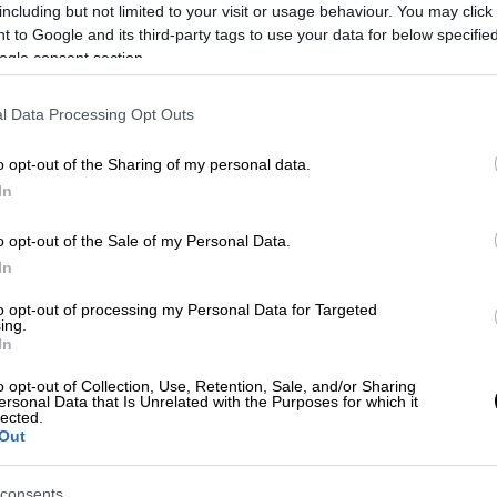
including but not limited to your visit or usage behaviour. You may click 
 to Google and its third-party tags to use your data for below specifi
ogle consent section.
ιομηχανίες όπλων το 2023 λόγω
l Data Processing Opt Outs
o opt-out of the Sharing of my personal data.
In
μός των συγκρούσεων στη Γάζα
o opt-out of the Sale of my Personal Data.
ου έχει στόχο να επιταχυνθεί η
In
ι στη λωρίδα της
Γάζας
, ο
Γενικός
to opt-out of processing my Personal Data for Targeted
τόνιο Γκουτέρες
κάλεσε στην ομιλία του,
ing.
 του
Αμίνα
Μοχάμεντ
, τη διεθνή κοινότητα
In
ειρήνης στη
Γάζα
και σε όλη τη
Μέση
o opt-out of Collection, Use, Retention, Sale, and/or Sharing
ersonal Data that Is Unrelated with the Purposes for which it
lected.
Out
 κυβέρνησης της
Χαμάς
στη
Γάζα
,
χουν χάσει τη ζωή τους σε σχεδόν 14 μήνες
consents