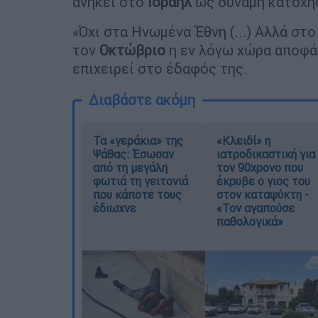
ανήκει στο
Ισραήλ
ως δύναμη κατοχή
«Όχι στα Ηνωμένα Έθνη (...) Αλλά στ
τον
Οκτώβριο
η εν λόγω χώρα αποφά
επιχειρεί στο έδαφός της.
Διαβάστε ακόμη
Τα «γεράκια» της
«Κλειδί» η
Ψάθας: Έσωσαν
ιατροδικαστική για
από τη μεγάλη
τον 90χρονο που
φωτιά τη γειτονιά
έκρυβε ο γιος του
που κάποτε τους
στον καταψύκτη -
έδιωχνε
«Τον αγαπούσε
παθολογικά»