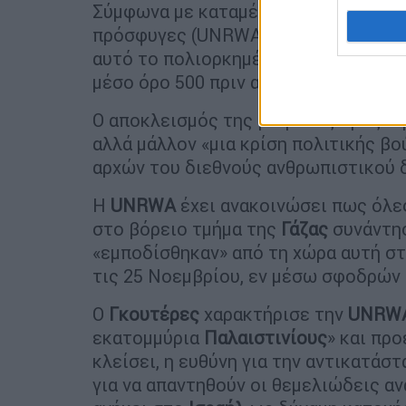
Σύμφωνα με καταμέτρηση της υπηρε
πρόσφυγες (UNRWA), μόνο 65 φορτηγά
αυτό το πολιορκημένο παλαιστινιακό
μέσο όρο 500 πριν από τον πόλεμο.
Ο αποκλεισμός της βοήθειας προς τ
αλλά μάλλον «μια κρίση πολιτικής β
αρχών του διεθνούς ανθρωπιστικού δ
Η
UNRWA
έχει ανακοινώσει πως όλες
στο βόρειο τμήμα της
Γάζας
συνάντησ
«εμποδίσθηκαν» από τη χώρα αυτή στ
τις 25 Νοεμβρίου, εν μέσω σφοδρών
Ο
Γκουτέρες
χαρακτήρισε την
UNRW
εκατομμύρια
Παλαιστινίους
» και πρ
κλείσει, η ευθύνη για την αντικατάσ
για να απαντηθούν οι θεμελιώδεις α