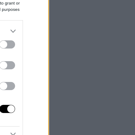
to grant or
ed purposes