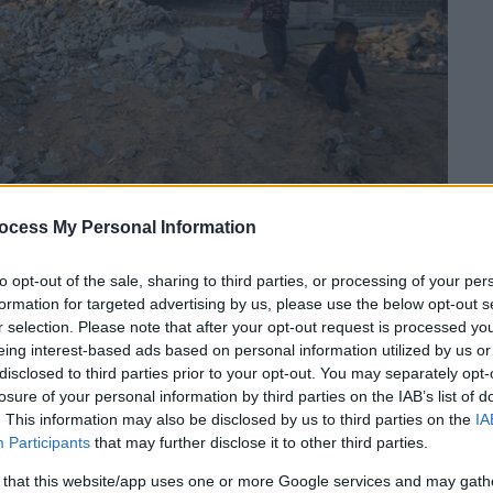
ocess My Personal Information
 το ΕΘΝΟΣ στη Google
to opt-out of the sale, sharing to third parties, or processing of your per
formation for targeted advertising by us, please use the below opt-out s
r selection. Please note that after your opt-out request is processed y
ταση στη
Λωρίδα της Γάζας
ο
ΟΗΕ
,
eing interest-based ads based on personal information utilized by us or
στην περιοχή με την «
Ημέρα της Κρίσης
»,
disclosed to third parties prior to your opt-out. You may separately opt-
ν
Παλαιστινίων
στις υπάρχουν συνθήκες
losure of your personal information by third parties on the IAB’s list of
ιεθνή εγκλήματα».
. This information may also be disclosed by us to third parties on the
IA
Participants
that may further disclose it to other third parties.
 that this website/app uses one or more Google services and may gath