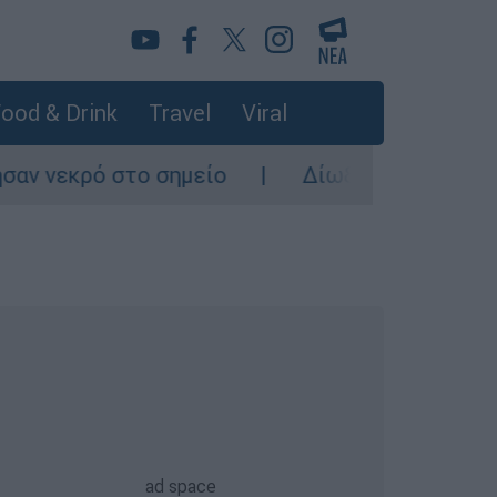
ood & Drink
Travel
Viral
ο σημείο
Δίωξη για ανθρωποκτονία από πρ