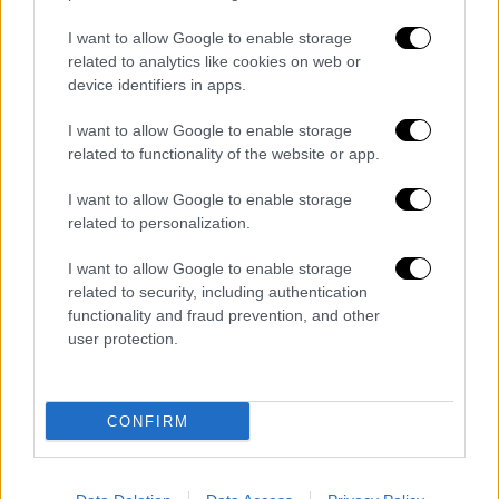
υποβρύχιες κάμερες που χρησιμοποιούνται
στην εξιχνίαση της υπόθεσης. Το άψυχο
I want to allow Google to enable storage
σώμα της γυναίκας ήταν γυμνό με τα χέρια
related to analytics like cookies on web or
device identifiers in apps.
και τα πόδια της δεμένα, με τον ίδιο τρόπο
που είχαν δεθεί και τα άκρα της
I want to allow Google to enable storage
38χρονης Marry Rose από της Φιλιππίνες. Οι
related to functionality of the website or app.
δυνάμεις που συμμετέχουν στις έρευνες στο
I want to allow Google to enable storage
φρεάτιο εκτιμούν ότι θα βρουν κι άλλα
related to personalization.
πτώματα, καθώς τα στιγμιότυπα από τις
κάμερες δείχνουν όγκους που μοιάζουν με
I want to allow Google to enable storage
σορούς.
related to security, including authentication
functionality and fraud prevention, and other
Ο «Ορέστης» έστειλε μήνυμα σε μάνα
user protection.
εξαφανισμένης
CONFIRM
Όπως μετέδωσε το κανάλι Άλφα, ο κύριος
Λούης Κουτρουκίδης, πρόεδρος του
Συνδέσου Οικιακών Βοηθών Κύπρου,