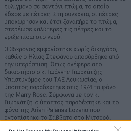
τυλιγμένο σε σεντόνι πτώμα, το οποίο
έδεσε με πέτρες. Στη συνέχεια, οι πέτρες
υποχώρησαν και έτσι ξαναπήρε το πτώμα,
στερέωσε καλύτερες τις πέτρες και το
έριξε πίσω στο νερό.
Ο 35χρονος εμφανίστηκε χωρίς δικηγόρο,
καθώς ο Ηλίας Στεφάνου αποσύρθηκε από
την υπεράσπιση. Όπως ανέφερε στο
δικαστήριο ο κ. Ιωάννης Γιωρκάτζης
Υπαστυνόμος του ΤΑΕ Λευκωσίας, ο
ύποπτος παραδέχτηκε στις 19/4 το φόνο
της Marry Rose. Σύμφωνα με τον κ.
Γιωρκάτζη, ο ύποπτος παραδέχτηκε και το
φόνο της Arian Palanas Lozano που
εντοπίστηκε το Σάββατο στο Μιτσερό.