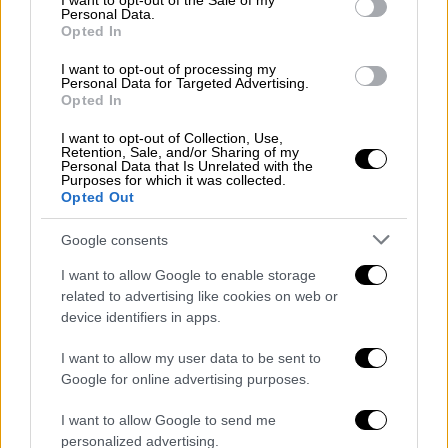
I want to opt-out of the Sale of my
Personal Data.
Opted In
I want to opt-out of processing my
Personal Data for Targeted Advertising.
Opted In
I want to opt-out of Collection, Use,
Retention, Sale, and/or Sharing of my
Personal Data that Is Unrelated with the
Purposes for which it was collected.
Opted Out
Google consents
Arian Palanas Lozano
I want to allow Google to enable storage
related to advertising like cookies on web or
Arian Palanas Lozano
device identifiers in apps.
Η ανεύρεση της σορού της 28χρονης
I want to allow my user data to be sent to
κοπέλας έγινε το Σάββατο από ειδικό
Google for online advertising purposes.
κλιμάκιο της ΕΜΑΚ και της Πυροσβεστικής,
I want to allow Google to send me
ύστερα από τις εικόνες που κατέγραψαν οι
personalized advertising.