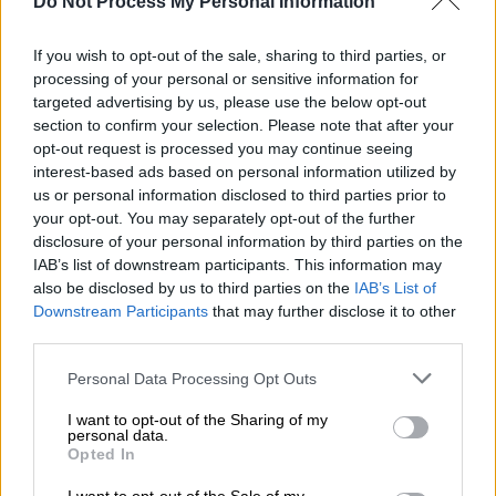
Do Not Process My Personal Information
Συγκεκριμένα, ο «Ορέστης» προέβη σε
θεληματική κατάθεση στις 20/4
If you wish to opt-out of the sale, sharing to third parties, or
αναφέροντας πως γνώρισε την Arian περί τα
processing of your personal or sensitive information for
τέλη Ιουλίου. Όπως κατέθεσε, την μετέφερε
targeted advertising by us, please use the below opt-out
στο σπίτι του και αφού έκαναν σεξ, την
section to confirm your selection. Please note that after your
έπνιξε με tyre raps και αργότερα την πέταξε
opt-out request is processed you may continue seeing
interest-based ads based on personal information utilized by
στο φρεάτιο στο Μιτσερό. Την γνώρισε,
us or personal information disclosed to third parties prior to
όπως κατέθεσε, μέσω της εφαρμογής
your opt-out. You may separately opt-out of the further
Badoo. Η 28χρονη είναι από τις Φιλιππίνες
disclosure of your personal information by third parties on the
και είχε εξαφανιστεί στις 21 Ιουλίου του
IAB’s list of downstream participants. This information may
also be disclosed by us to third parties on the
IAB’s List of
2018, στην Αγλαντζιά.
Downstream Participants
that may further disclose it to other
third parties.
Please note that this website/app uses one or more Google
Personal Data Processing Opt Outs
services and may gather and store information including but
not limited to your visit or usage behaviour. You may click to
I want to opt-out of the Sharing of my
personal data.
grant or deny consent to Google and its third-party tags to
Opted In
use your data for below specified purposes in below Google
consent section.