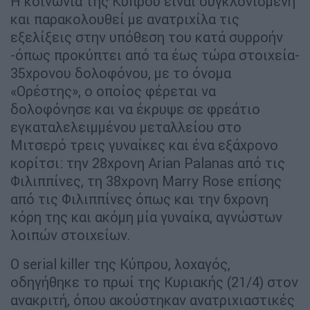
Η κοινωνία της Κύπρου είναι συγκλονισμένη
και παρακολουθεί με ανατριχίλα τις
εξελίξεις στην υπόθεση του κατά συρροήν
-όπως προκύπτει από τα έως τώρα στοιχεία-
35χρονου δολοφόνου, με το όνομα
«Ορέστης», ο οποίος φέρεται να
δολοφόνησε και να έκρυψε σε φρεάτιο
εγκαταλελειμμένου μεταλλείου στο
Μιτσερό τρεις γυναίκες και ένα εξάχρονο
κορίτσι: την 28χρονη Arian Palanas από τις
Φιλιππίνες, τη 38χρονη Marry Rose επίσης
από τις Φιλιππίνες όπως και την 6χρονη
κόρη της και ακόμη μία γυναίκα, αγνώστων
λοιπών στοιχείων.
Ο serial killer της Κύπρου, λοχαγός,
οδηγήθηκε το πρωί της Κυριακής (21/4) στον
ανακριτή, όπου ακούστηκαν ανατριχιαστικές