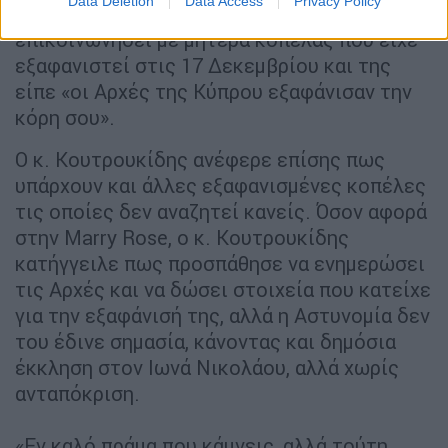
Data Deletion
Data Access
Privacy Policy
αποκάλυψε πως ο «Ορέστης» είχε
επικοινωνήσει με μητέρα κοπέλας που είχε
εξαφανιστεί στις 17 Δεκεμβρίου και της
είπε «οι Αρχές της Κύπρου εξαφάνισαν την
κόρη σου».
Ο κ. Κουτρουκίδης ανέφερε επίσης πως
υπάρχουν και άλλες εξαφανισμένες κοπέλες
τις οποίες δεν αναζητεί κανείς. Όσον αφορά
στην Marry Rose, ο κ. Κουτρουκίδης
κατήγγειλε πως προσπάθησε να ενημερώσει
τις Αρχές και να δώσει στοιχεία που κατείχε
για την εξαφάνισή της, αλλά η Αστυνομία δεν
του έδινε σημασία, κάνοντας και δημόσια
έκκληση στον Ιωνά Νικολάου, αλλά χωρίς
ανταπόκριση.
«Εν καλό πράμα που κάμνεις, αλλά τούτη