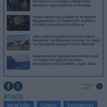
πίστευα ότι το να είσαι outsider ήταν
αδυναμία, τώρα το βλέπω ως δύναμη»
«Χωρίς σκηνές και κουβέρτες σε ακραίες
θερμοκρασίες»: Σε δραματικές συνθήκες
χιλιάδες μετανάστες στη Θέουτα
«Δεν υπήρχε οικονομικό κίνητρο» λέει ο
δικηγόρος του 55χρονου που είχε τον νεκρό
του πατέρα σε καταψύκτη στον Μυστρά
Αμερικανική πετρελαϊκή που συνδέεται με
τον Τραμπ ετοιμάζεται να κάνει
γεωτρήσεις στη Γροιλανδία... χωρίς άδεια
επόμενο
άρθρο
#TAGS
serial killer
Κύπρος
δολοφονίες