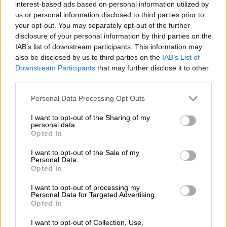
interest-based ads based on personal information utilized by
του
Ισραήλ
, το οποίο ήταν και αυτό στην
us or personal information disclosed to third parties prior to
ουσία σύμμαχός του. Άλλωστε, τόσον καιρό
your opt-out. You may separately opt-out of the further
δεν έπεσε από την εξουσία, διότι το Ισραήλ
disclosure of your personal information by third parties on the
δεν ήθελε να πέσει.
Πλέον ο Άσαντ
IAB’s list of downstream participants. This information may
also be disclosed by us to third parties on the
IAB’s List of
αποτελούσε ένα βάρος
και ήταν η κατάλληλη
Downstream Participants
that may further disclose it to other
στιγμή, για να κινηθεί η αντιπολίτευση. Σε
third parties.
ό,τι αφορά τις οργανώσεις που αποτελούν
Please note that this website/app uses one or more Google
την αντιπολίτευση, υπάρχει μία
Personal Data Processing Opt Outs
services and may gather and store information including but
δαιμονοποίηση όλα αυτά τα χρόνια. Ο FSA
not limited to your visit or usage behaviour. You may click to
I want to opt-out of the Sharing of my
δημιουργήθηκε αρχικά από την αυτομόληση
personal data.
grant or deny consent to Google and its third-party tags to
Opted In
150.000 στρατιωτών από το συριακό
use your data for below specified purposes in below Google
consent section.
στρατό», αναφέρει η κ. Κουλουριώτη.
I want to opt-out of the Sale of my
Personal Data.
Opted In
«Οι πολίτες γυρίζουν στα σπίτια
τους»
I want to opt-out of processing my
Personal Data for Targeted Advertising.
Opted In
Σύμφωνα με την πολιτική αναλύτρια, μετά
την επικράτηση της αντιπολίτευσης στη
I want to opt-out of Collection, Use,