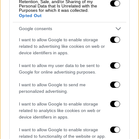
Retention, Sale, and/or Sharing of my
Συρία,
οι εκτοπισμένοι
στην Τουρκία και σε
Personal Data that Is Unrelated with the
Purposes for which it was collected.
άλλες όμορες χώροι Σύροι, οι οποίοι
Opted Out
φτάνουν σε αριθμό περίπου τα δέκα
Google consents
εκατομμύρια,
άρχισαν να γυρίζουν στα σπίτια
τους.
I want to allow Google to enable storage
related to advertising like cookies on web or
«Απομένει να δούμε πώς θα εξομαλυνθεί η
device identifiers in apps.
κατάσταση και γίνονται συζητήσεις προς
I want to allow my user data to be sent to
αυτήν την κατεύθυνση. Θα περάσει, βέβαια,
Google for online advertising purposes.
ένα χρονικό διάστημα γι’ αυτό αλλά
πιστεύω
ότι θα υπάρξει εξομάλυνση,
για την οποία θα
I want to allow Google to send me
βοηθήσει και η υφιστάμενη κυβέρνηση, όπως
personalized advertising.
η ίδια έχει πει.
Θα πρέπει να υπάρξει μία
I want to allow Google to enable storage
μεταβατική κατάσταση, για να οδηγηθούμε
related to analytics like cookies on web or
σε εκλογές
. Πιστεύω ότι θα εφαρμοστεί το
device identifiers in apps.
άρθρο 2254 του Συμβουλίου Ασφαλείας για
I want to allow Google to enable storage
τη μεταβατική κυβέρνηση, την εφαρμογή του
related to functionality of the website or app.