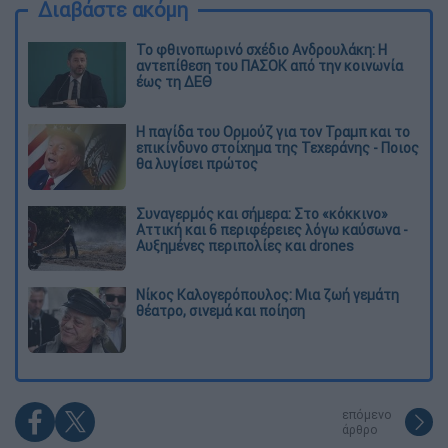
Διαβάστε ακόμη
Το φθινοπωρινό σχέδιο Ανδρουλάκη: Η
αντεπίθεση του ΠΑΣΟΚ από την κοινωνία
έως τη ΔΕΘ
Η παγίδα του Ορμούζ για τον Τραμπ και το
επικίνδυνο στοίχημα της Τεχεράνης - Ποιος
θα λυγίσει πρώτος
Συναγερμός και σήμερα: Στο «κόκκινο»
Αττική και 6 περιφέρειες λόγω καύσωνα -
Αυξημένες περιπολίες και drones
Νίκος Καλογερόπουλος: Μια ζωή γεμάτη
θέατρο, σινεμά και ποίηση
επόμενο
άρθρο