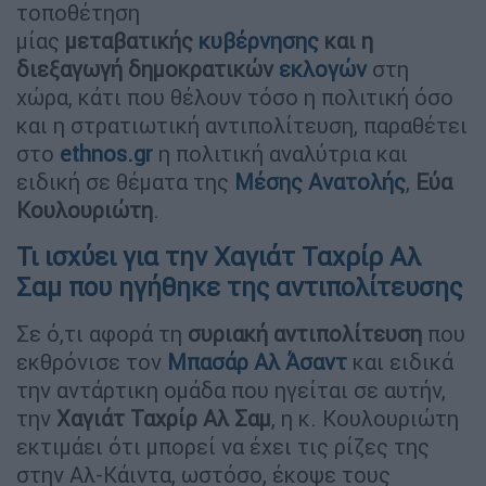
τοποθέτηση
μίας
μεταβατικής
κυβέρνησης
και η
διεξαγωγή δημοκρατικών
εκλογών
στη
χώρα, κάτι που θέλουν τόσο η πολιτική όσο
και η στρατιωτική αντιπολίτευση, παραθέτει
στο
ethnos.gr
η πολιτική αναλύτρια και
ειδική σε θέματα της
Μέσης Ανατολής
,
Εύα
Κουλουριώτη
.
Τι ισχύει για την Χαγιάτ Ταχρίρ Αλ
Σαμ που ηγήθηκε της αντιπολίτευσης
Σε ό,τι αφορά τη
συριακή αντιπολίτευση
που
εκθρόνισε τον
Μπασάρ Αλ Άσαντ
και ειδικά
την αντάρτικη ομάδα που ηγείται σε αυτήν,
την
Χαγιάτ Ταχρίρ Αλ Σαμ
, η κ. Κουλουριώτη
εκτιμάει ότι μπορεί να έχει τις ρίζες της
στην Αλ-Κάιντα, ωστόσο, έκοψε τους