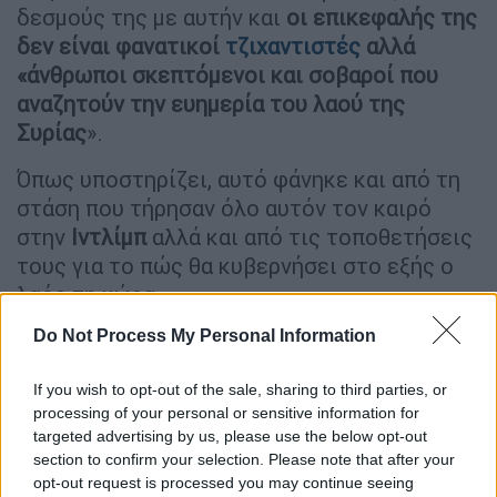
δεσμούς της με αυτήν και
οι επικεφαλής της
δεν είναι φανατικοί
τζιχαντιστές
αλλά
«άνθρωποι σκεπτόμενοι και σοβαροί που
αναζητούν την ευημερία του λαού της
Συρίας
».
Όπως υποστηρίζει, αυτό φάνηκε και από τη
στάση που τήρησαν όλο αυτόν τον καιρό
στην
Ιντλίμπ
αλλά και από τις τοποθετήσεις
τους για το πώς θα κυβερνήσει στο εξής ο
λαός τη χώρα.
Do Not Process My Personal Information
«
Η πτώση του καθεστώτος του Άσαντ ήταν
κάτι το αναμενόμενο
, για όσους
If you wish to opt-out of the sale, sharing to third parties, or
παρακολουθούμε τις εξελίξεις στην περιοχή,
processing of your personal or sensitive information for
ιδίως μετά την αποδυνάμωση του ιρανικού
targeted advertising by us, please use the below opt-out
τόξου. Ο Άσαντ βρέθηκε μεταξύ δύο
section to confirm your selection. Please note that after your
συμπληγάδων, μεταξύ του
Ιράν
αλλά και
opt-out request is processed you may continue seeing