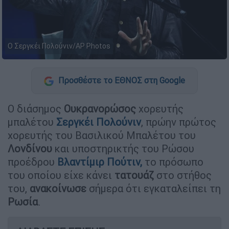
O Σεργκέι Πολούνιν/AP Photos
Προσθέστε το ΕΘΝΟΣ στη Google
Ο διάσημος
Ουκρανορώσος
χορευτής
μπαλέτου
Σεργκέι Πολούνιν
, πρώην πρώτος
χορευτής του Βασιλικού Μπαλέτου του
Λονδίνου
και υποστηρικτής του Ρώσου
προέδρου
Βλαντίμιρ Πούτιν,
το πρόσωπο
του οποίου είχε κάνει
τατουάζ
στο στήθος
του,
ανακοίνωσε
σήμερα ότι εγκαταλείπει τη
Ρωσία
.