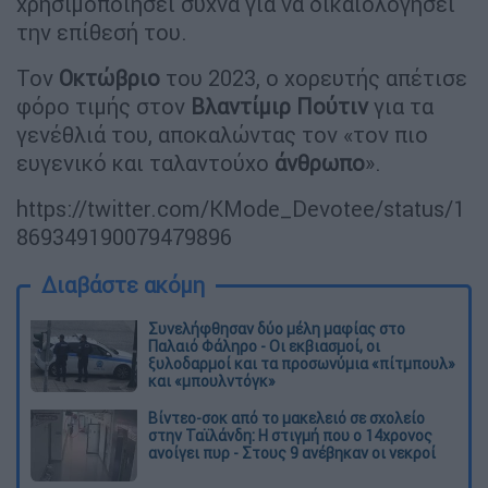
χρησιμοποιήσει συχνά για να δικαιολογήσει
την επίθεσή του.
Τον
Οκτώβριο
του 2023, ο χορευτής απέτισε
φόρο τιμής στον
Βλαντίμιρ Πούτιν
για τα
γενέθλιά του, αποκαλώντας τον «τον πιο
ευγενικό και ταλαντούχο
άνθρωπο
».
https://twitter.com/KMode_Devotee/status/1
869349190079479896
Διαβάστε ακόμη
Συνελήφθησαν δύο μέλη μαφίας στο
Παλαιό Φάληρο - Οι εκβιασμοί, οι
ξυλοδαρμοί και τα προσωνύμια «πίτμπουλ»
και «μπουλντόγκ»
Βίντεο-σοκ από το μακελειό σε σχολείο
στην Ταϊλάνδη: Η στιγμή που ο 14χρονος
ανοίγει πυρ - Στους 9 ανέβηκαν οι νεκροί