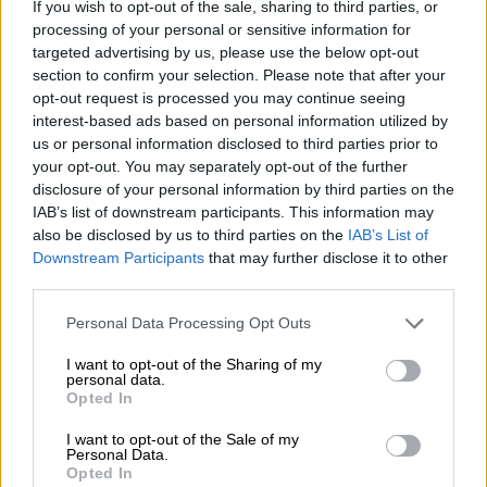
If you wish to opt-out of the sale, sharing to third parties, or
processing of your personal or sensitive information for
«Ευχαριστώ για όλα όσα έκανε η
Ρωσία
για
targeted advertising by us, please use the below opt-out
μένα. Έρχεται η ώρα που η
ψυχή
δεν
section to confirm your selection. Please note that after your
αισθάνεται εκεί που πρέπει να είναι»,
opt-out request is processed you may continue seeing
interest-based ads based on personal information utilized by
έγραψε στον
λογαριασμό
του στο Instagram.
us or personal information disclosed to third parties prior to
your opt-out. You may separately opt-out of the further
«Ο χρόνος μου στη
Ρωσία
έχει τελειώσει
disclosure of your personal information by third parties on the
προ
πολλού
, σαν να έχω εκπληρώσει προς το
IAB’s list of downstream participants. This information may
παρόν την
αποστολή
μου εδώ», ανέφερε σε
also be disclosed by us to third parties on the
IAB’s List of
ένα μακροσκελές, νεφελώδες και γεμάτο
Downstream Participants
that may further disclose it to other
third parties.
λάθη μήνυμα προς τους
219.000
περίπου
ακολούθους του.
Please note that this website/app uses one or more Google
Personal Data Processing Opt Outs
services and may gather and store information including but
not limited to your visit or usage behaviour. You may click to
I want to opt-out of the Sharing of my
«Δεν είναι ακόμη
σαφές
πού θα πάμε»,
personal data.
grant or deny consent to Google and its third-party tags to
έγραψε ο
Σεργκέι Πολούνιν.
Opted In
use your data for below specified purposes in below Google
consent section.
I want to opt-out of the Sale of my
Ο 35χρονος χορευτής, ο οποίος
γεννήθηκε
Personal Data.
στη νότια
Ουκρανία
και έχει ρωσική
Opted In