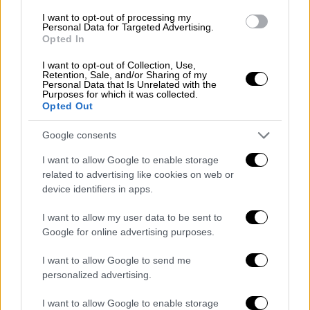
υπηκοότητα από το 2018, δεν έχει εξηγήσει
I want to opt-out of processing my
με σαφήνεια γιατί σκοπεύει να εγκαταλείψει
Personal Data for Targeted Advertising.
Opted In
τη
Ρωσία
.
I want to opt-out of Collection, Use,
Το περασμένο καλοκαίρι, ωστόσο, σε βίντεο
Retention, Sale, and/or Sharing of my
Personal Data that Is Unrelated with the
που
ανήρτησε
στα μέσα κοινωνικής
Purposes for which it was collected.
Opted Out
δικτύωσης, υποστήριξε ότι τον
παρακολουθούν και φοβάται για την
Google consents
«
ασφάλεια
» της οικογένειάς του. Την
I want to allow Google to enable storage
περασμένη εβδομάδα αντικαταστάθηκε ως
related to advertising like cookies on web or
επικεφαλής
του θεάτρου όπερας και
device identifiers in apps.
μπαλέτου στη Σεβαστούπολη, στην
προσαρτημένη από την
Ουκρανία
χερσόνησο
I want to allow my user data to be sent to
Google for online advertising purposes.
της Κριμαίας, σύμφωνα με το κρατικό
πρακτορείο Ria Novosti.
I want to allow Google to send me
personalized advertising.
Sergei Polunin dancing at benefit for
#dance
education tonight
I want to allow Google to enable storage