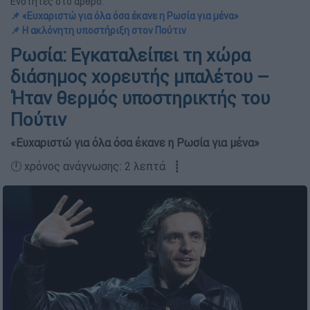
Ενότητες στο άρθρο:
📌 «Ευχαριστώ για όλα όσα έκανε η Ρωσία για μένα»
📌 Η ακλόνητη υποστήριξη στον Πούτιν
Ρωσία: Εγκαταλείπει τη χώρα
διάσημος χορευτής μπαλέτου –
Ήταν θερμός υποστηρικτής του
Πούτιν
«Ευχαριστώ για όλα όσα έκανε η Ρωσία για μένα»
🕛 χρόνος ανάγνωσης: 2 λεπτά ┋