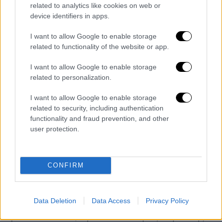
related to analytics like cookies on web or
@DizzyFeetTweet
Heart Stopping
device identifiers in apps.
Beauty
#SergeiPolunin
pic.twitter.com/bsH63bxdyn
I want to allow Google to enable storage
related to functionality of the website or app.
— piper perabo (@PiperPerabo)
September 11, 2016
I want to allow Google to enable storage
related to personalization.
Η ακλόνητη υποστήριξη στον Πούτιν
I want to allow Google to enable storage
related to security, including authentication
Έχοντας το παρατσούκλι το «κακό παιδί του
functionality and fraud prevention, and other
μπαλέτου» για τις
παθιασμένες
ερμηνείες
user protection.
και τις
αμφιλεγόμενες
δηλώσεις του, ο
Σεργκέι Πολούνιν εγκατέλειψε ξαφνικά το
Βρετανικό Βασιλικό Μπαλέτο το 2012, αφού
CONFIRM
προήχθη σε πρώτο χορευτή. Στο Λονδίνο
είχε πάει το 2003 για να σπουδάσει στη
Data Deletion
Data Access
Privacy Policy
Βασιλική Σχολή Μπαλέτου
και το 2009, σε
ηλικία 19 ετών, έγινε ο νεότερος χορευτής