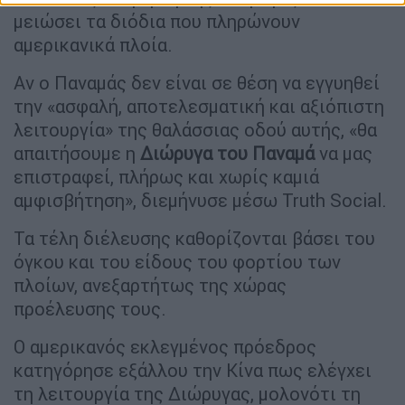
μειώσει τα διόδια που πληρώνουν
αμερικανικά πλοία.
Αν ο Παναμάς δεν είναι σε θέση να εγγυηθεί
την «ασφαλή, αποτελεσματική και αξιόπιστη
λειτουργία» της θαλάσσιας οδού αυτής, «θα
απαιτήσουμε η
Διώρυγα του
Παναμά
να μας
επιστραφεί, πλήρως και χωρίς καμιά
αμφισβήτηση», διεμήνυσε μέσω Truth Social.
Τα τέλη διέλευσης καθορίζονται βάσει του
όγκου και του είδους του φορτίου των
πλοίων, ανεξαρτήτως της χώρας
προέλευσης τους.
Ο αμερικανός εκλεγμένος πρόεδρος
κατηγόρησε εξάλλου την Κίνα πως ελέγχει
τη λειτουργία της Διώρυγας, μολονότι τη