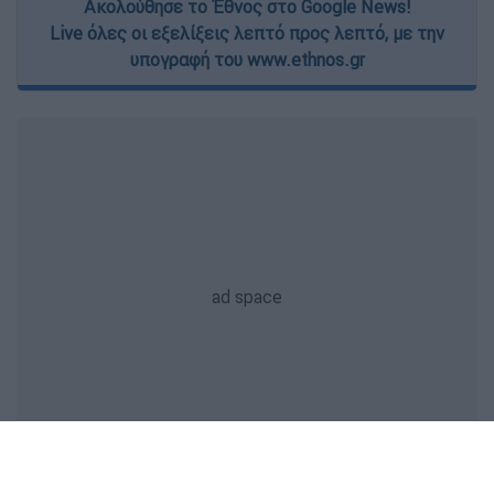
Ακολούθησε το Έθνος στο Google News!
Live όλες οι εξελίξεις λεπτό προς λεπτό, με την
υπογραφή του www.ethnos.gr