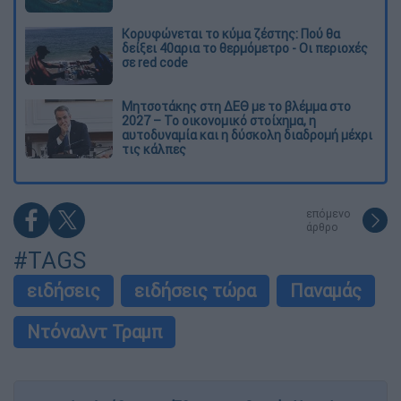
Κορυφώνεται το κύμα ζέστης: Πού θα
δείξει 40αρια το θερμόμετρο - Οι περιοχές
σε red code
Μητσοτάκης στη ΔΕΘ με το βλέμμα στο
2027 – Το οικονομικό στοίχημα, η
αυτοδυναμία και η δύσκολη διαδρομή μέχρι
τις κάλπες
επόμενο
άρθρο
#TAGS
ειδήσεις
ειδήσεις τώρα
Παναμάς
Ντόναλντ Τραμπ