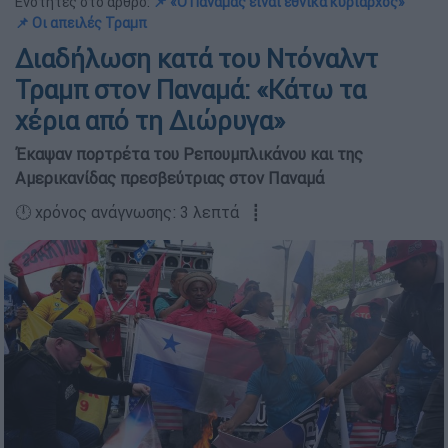
Ενότητες στο άρθρο:
📌 «Ο Παναμάς είναι εθνικά κυρίαρχος»
📌 Οι απειλές Τραμπ
Διαδήλωση κατά του Ντόναλντ
Τραμπ στον Παναμά: «Κάτω τα
χέρια από τη Διώρυγα»
Έκαψαν πορτρέτα του Ρεπουμπλικάνου και της
Αμερικανίδας πρεσβεύτριας στον Παναμά
🕛 χρόνος ανάγνωσης: 3 λεπτά ┋