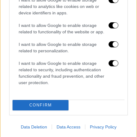
«Ο
Παναμάς
είναι εθνικά κυρίαρχος, υπάρχει
related to analytics like cookies on web or
μια διώρυγα και είναι παναμαϊκή, ο Ντόναλντ
device identifiers in apps.
Τραμπ με το ιμπεριαλιστικό του παραλήρημα
δεν μπορεί να διεκδικήσει ούτε εκατοστό
I want to allow Google to enable storage
related to functionality of the website or app.
εδάφους του Παναμά», τόνισε ο ηγέτης του
συνδικάτου των κατασκευών Σαούλ Μέντες.
I want to allow Google to enable storage
related to personalization.
«Ο λαός (του Παναμά) έχει δείξει πως είναι
ικανός να ανακτήσει το έδαφός του και δεν
I want to allow Google to enable storage
θα επιτρέψουμε να εκχωρηθεί ποτέ ξανά»,
related to security, including authentication
functionality and fraud prevention, and other
είπε στο Γαλλικό Πρακτορείο διαδηλωτής, ο
user protection.
Χόρχε Γκουσμάν.
Οι απειλές Τραμπ
CONFIRM
Το Σάββατο, ο κ.
Τραμπ
απείλησε ότι οι
ΗΠΑ
θα ανακτήσουν τον έλεγχο της στρατηγικής
Data Deletion
Data Access
Privacy Policy
σημασίας υποδομής που συνδέει δυο
ωκεανούς αν η αρχή της διώρυγας δεν