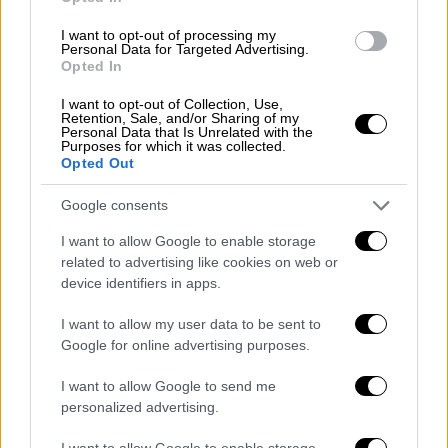
Panamá en rechazo a la amenaza de
I want to opt-out of processing my
Donald Trump de recuperar el canal…
Personal Data for Targeted Advertising.
Opted In
pic.twitter.com/XvwTtrWAHp
I want to opt-out of Collection, Use,
— Imagen_Oaxaca (@Imagen_Oax)
Retention, Sale, and/or Sharing of my
Personal Data that Is Unrelated with the
December 25, 2024
Purposes for which it was collected.
Opted Out
«Ο Παναμάς είναι εθνικά κυρίαρχος»
Google consents
Η
Διώρυγα του Παναμά
κατασκευάστηκε από
I want to allow Google to enable storage
τις ΗΠΑ κι εγκαινιάστηκε το 1914. Πέρασε
related to advertising like cookies on web or
στα χέρια του Παναμά την 31η Δεκεμβρίου
device identifiers in apps.
1999, δυνάμει συμβάσεων που είχαν
I want to allow my user data to be sent to
υπογράψει το 1977 ο αμερικανός πρόεδρος
Google for online advertising purposes.
την εποχή, ο
Τζίμι
Κάρτερ
, κι ο εθνικιστής
ηγέτης της χώρας της κεντρικής
Αμερικής
I want to allow Google to send me
personalized advertising.
Ομάρ Τορίχος.
I want to allow Google to enable storage