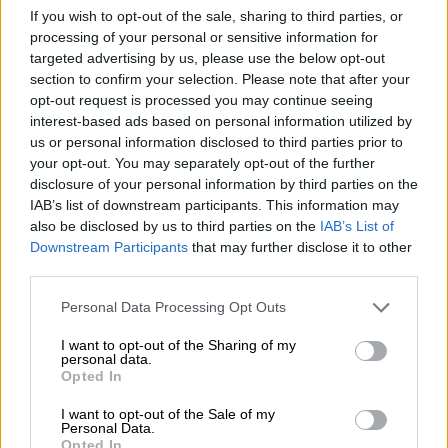
If you wish to opt-out of the sale, sharing to third parties, or
και οργανώσεις της παναμαϊκής αριστεράς.
processing of your personal or sensitive information for
targeted advertising by us, please use the below opt-out
Σε πλακάτ που κράταγαν διαδηλωτές
section to confirm your selection. Please note that after your
διάβαζε κανείς συνθήματα όπω
ς «
Ντόναλντ
opt-out request is processed you may continue seeing
Τραμπ
,
δημόσιος κίνδυνος για τον
Παναμά
».
interest-based ads based on personal information utilized by
us or personal information disclosed to third parties prior to
Δεν υπήρξαν επεισόδια στη διαδήλωση
your opt-out. You may separately opt-out of the further
μπροστά στην πρεσβεία, που φρουρούσαν
disclosure of your personal information by third parties on the
IAB’s list of downstream participants. This information may
περίπου είκοσι αστυνομικοί.
also be disclosed by us to third parties on the
IAB’s List of
Downstream Participants
that may further disclose it to other
📌|
#Internacional
| 🇵🇦 “Deja el
third parties.
canal” Panameños protestan contra
Please note that this website/app uses one or more Google
#DonaldTrump
frente a embajada de
Personal Data Processing Opt Outs
services and may gather and store information including but
#EU
not limited to your visit or usage behaviour. You may click to
I want to opt-out of the Sharing of my
personal data.
grant or deny consent to Google and its third-party tags to
Opted In
Un centenar de manifestantes se
use your data for below specified purposes in below Google
consent section.
concentraron este martes frente a la
I want to opt-out of the Sale of my
Personal Data.
embajada de Estados Unidos en
Opted In