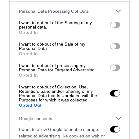
pic.twitter.com/nCRozjdoUY
Please note that this website/app uses one or more Google
Personal Data Processing Opt Outs
services and may gather and store information including but
— Clash Report (@clashreport)
not limited to your visit or usage behaviour. You may click to
I want to opt-out of the Sharing of my
December 25, 2024
personal data.
grant or deny consent to Google and its third-party tags to
Opted In
use your data for below specified purposes in below Google
«Μπλόκο» από όλα τα ρωσικά
consent section.
I want to opt-out of the Sale of my
αεροδρόμια
Personal Data.
Opted In
Κυβερνητικές πηγές δήλωσαν στο Euronews
I want to opt-out of processing my
Personal Data for Targeted Advertising.
ότι το
αεροσκάφος
που υπέστη ζημιές δεν
Opted In
επιτράπηκε να προσγειωθεί σε κανένα
I want to opt-out of Collection, Use,
ρωσικό αεροδρόμιο παρά τα αιτήματα των
Retention, Sale, and/or Sharing of my
Personal Data that Is Unrelated with the
πιλότων για αναγκαστική προσγείωση και
Purposes for which it was collected.
διατάχθηκε να πετάξει μέσω της Κασπίας
Opted Out
Θάλασσας προς το Ακτάου στο Καζακστάν.
Google consents
Σύμφωνα με τα στοιχεία που επικαλείται το
I want to allow Google to enable storage
μέσο, τα συστήματα πλοήγησης GPS του
related to advertising like cookies on web or