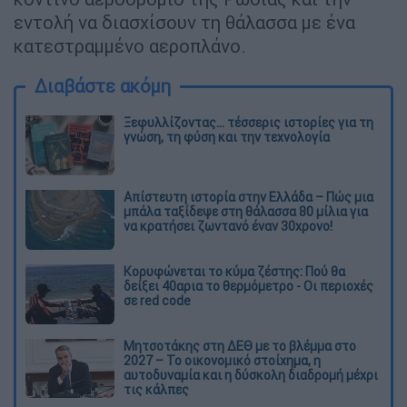
εντολή να διασχίσουν τη θάλασσα με ένα
κατεστραμμένο αεροπλάνο.
Διαβάστε ακόμη
Ξεφυλλίζοντας... τέσσερις ιστορίες για τη
γνώση, τη φύση και την τεχνολογία
Απίστευτη ιστορία στην Ελλάδα – Πώς μια
μπάλα ταξίδεψε στη θάλασσα 80 μίλια για
να κρατήσει ζωντανό έναν 30χρονο!
Κορυφώνεται το κύμα ζέστης: Πού θα
δείξει 40αρια το θερμόμετρο - Οι περιοχές
σε red code
Μητσοτάκης στη ΔΕΘ με το βλέμμα στο
2027 – Το οικονομικό στοίχημα, η
αυτοδυναμία και η δύσκολη διαδρομή μέχρι
τις κάλπες