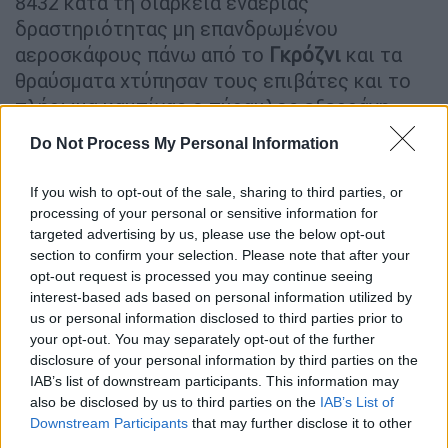
8432 κατά τη διάρκεια εναέριας
δραστηριότητας μη επανδρωμένου
αεροσκάφους πάνω από το
Γκρόζνι
και τα
θραύσματα χτύπησαν τους επιβάτες και το
πλήρωμα καμπίνας ο πύραυλος εξερράγη
δίπλα στο αεροσκάφος κατά τη
διάρκεια της
Do Not Process My Personal Information
πτήσης
. Βίντεο που κυκλοφόρησε μέσα από
την καμπίνα, δείχνει ζημιές σε αρκετά
If you wish to opt-out of the sale, sharing to third parties, or
σημεία του αεροσκάφους, όπως επίσης και
processing of your personal or sensitive information for
τρυπημένα σωσίβια.
targeted advertising by us, please use the below opt-out
section to confirm your selection. Please note that after your
opt-out request is processed you may continue seeing
The final moments of the Azerbaijan
interest-based ads based on personal information utilized by
Airlines plane before its crash in
us or personal information disclosed to third parties prior to
Kazakhstan were captured by a
your opt-out. You may separately opt-out of the further
passenger onboard.
disclosure of your personal information by third parties on the
IAB’s list of downstream participants. This information may
also be disclosed by us to third parties on the
IAB’s List of
Aftermath also included in the
Downstream Participants
that may further disclose it to other
footage.
third parties.