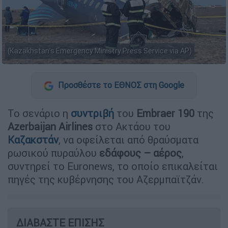
(Kazakhstan's Emergency Ministry Press Service via AP)
Προσθέστε το ΕΘΝΟΣ στη Google
Το σενάριο η
συντριβή
του
Embraer 190
της
Azerbaijan Airlines
στο Ακτάου του
Καζακστάν
, να οφείλεται από θραύσματα
ρωσικού πυραύλου
εδάφους – αέρος
,
συντηρεί το Euronews, το οποίο επικαλείται
πηγές της κυβέρνησης του Αζερμπαϊτζάν.
ΔΙΑΒΑΣΤΕ ΕΠΙΣΗΣ