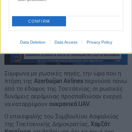
CONFIRM
video
Data Deletion
Data Access
Privacy Policy
Σύμφωνα με ρωσικές πηγές, την ώρα που η
πτήση της
Azerbaijan Airlines
περνούσε πάνω
από το έδαφος της Τσετσενίας, οι ρωσικές
δυνάμεις αεράμυνας προσπαθούσαν ενεργά
να καταρρίψουν
ουκρανικά UAV
.
Ο επικεφαλής του Συμβουλίου Ασφαλείας
της Τσετσενικής Δημοκρατίας,
Χαμζάτ
Καντίροφ
, επιβεβαίωσε ότι το πρωί της