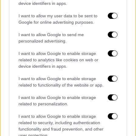
αεροπλάνου είχαν μπλοκάρει σε όλη τη
device identifiers in apps.
διαδρομή της πτήσης πάνω από τη θάλασσα.
I want to allow my user data to be sent to
Google for online advertising purposes.
Very interesting: Shrapnel marks on
the fuselage of Azerbaijan Airlines
I want to allow Google to send me
plane that crashed in Kazakhstan
personalized advertising.
today.
pic.twitter.com/3X5PTIR66E
I want to allow Google to enable storage
related to analytics like cookies on web or
— Clash Report (@clashreport)
device identifiers in apps.
December 25, 2024
I want to allow Google to enable storage
related to functionality of the website or app.
Ο πύραυλος εκτοξεύθηκε από ένα
σύστημα
αεράμυνας Pantsir-S,
ανέφερε το διεθνές
I want to allow Google to enable storage
related to personalization.
πρακτορείο AnewZ με έδρα το Μπακού,
επικαλούμενο κυβερνητικές πηγές του
I want to allow Google to enable storage
Αζερμπαϊτζάν
.
related to security, including authentication
functionality and fraud prevention, and other
user protection.