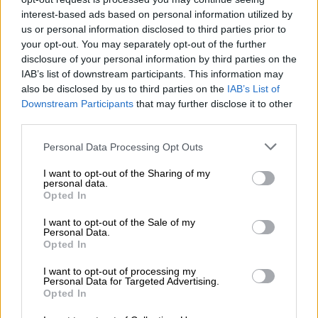
επειδή σε κάθε περίπτωση που ο ένας
interest-based ads based on personal information utilized by
κινητήρας δεν λειτουργεί (όπως δείχνουν τα
us or personal information disclosed to third parties prior to
πλάνα), υπάρχει ακόμα αρκετή ισχύς
», λέει,
your opt-out. You may separately opt-out of the further
μιλώντας στον Guardian προσθέτοντας ότι
disclosure of your personal information by third parties on the
IAB’s list of downstream participants. This information may
τα χτυπήματα από πουλιά είναι τόσο
also be disclosed by us to third parties on the
IAB’s List of
συνηθισμένα που έχουν ληφθεί υπόψη στο
Downstream Participants
that may further disclose it to other
σχεδιασμό των σύγχρονων αεροσκαφών.
third parties.
Please note that this website/app uses one or more Google
Personal Data Processing Opt Outs
services and may gather and store information including but
not limited to your visit or usage behaviour. You may click to
I want to opt-out of the Sharing of my
personal data.
grant or deny consent to Google and its third-party tags to
Opted In
use your data for below specified purposes in below Google
consent section.
I want to opt-out of the Sale of my
video
Personal Data.
Opted In
I want to opt-out of processing my
Personal Data for Targeted Advertising.
Opted In