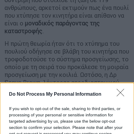
ανθρώπους, αρκετοί εκτιμούν πως ένα πουλί
που χτύπησε τον κινητήρα είναι απίθανο να
είναι ο
μοναδικός παράγοντας της
καταστροφής
.
Η πρώτη θεωρία ήταν ότι το χτύπημα του
πουλιού οδήγησε σε βλάβη του κινητήρα που
τροφοδοτούσε το σύστημα προσγείωσης, το
οποίο με τη σειρά του προκάλεσε τη μοιραία
προσγείωση με την κοιλιά. Ωστόσο, η Δρ
Sonya Brown, λέκτορας αεροδιαστημικού
σχεδιασμού στο Πανεπιστήμιο της Νέας
Do Not Process My Personal Information
Νότιας Ουαλίας, είναι επιφυλακτική. «Ένα
χτύπημα από πουλιά θα έπρεπε να είναι ένα
If you wish to opt-out of the sale, sharing to third parties, or
γεγονός που κανονικά δεν θα δημιουργούσε
processing of your personal or sensitive information for
τόσο μεγάλο πρόβλημα...
Δεν θα έπρεπε να
targeted advertising by us, please use the below opt-out
section to confirm your selection. Please note that after your
οδηγήσει σε αυτό που τελικά είδαμε, ιδίως
opt-out request is processed you may continue seeing