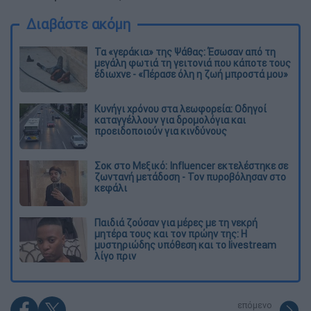
Διαβάστε ακόμη
Τα «γεράκια» της Ψάθας: Έσωσαν από τη
μεγάλη φωτιά τη γειτονιά που κάποτε τους
έδιωχνε - «Πέρασε όλη η ζωή μπροστά μου»
Κυνήγι χρόνου στα λεωφορεία: Οδηγοί
καταγγέλλουν για δρομολόγια και
προειδοποιούν για κινδύνους
Σοκ στο Μεξικό: Influencer εκτελέστηκε σε
ζωντανή μετάδοση - Τον πυροβόλησαν στο
κεφάλι
Παιδιά ζούσαν για μέρες με τη νεκρή
μητέρα τους και τον πρώην της: Η
μυστηριώδης υπόθεση και το livestream
λίγο πριν
επόμενο