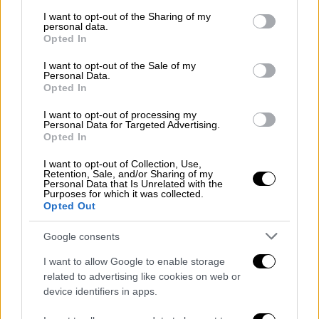
services and may gather and store information including but
Κόσμος
|
31.12.2024 15:21
not limited to your visit or usage behaviour. You may click to
I want to opt-out of the Sharing of my
personal data.
grant or deny consent to Google and its third-party tags to
Ρωσία: Ο Πούτιν στο
Opted In
use your data for below specified purposes in below Google
πρωτοχρονιάτικο μήνυμα του λέει ότι
consent section.
I want to opt-out of the Sale of my
η Ρωσία θα «προχωρήσει προς τα
Personal Data.
Opted In
εμπρός» το 2025
I want to opt-out of processing my
Personal Data for Targeted Advertising.
Opted In
Σημαντικές καταστροφές σε κτίρια
I want to opt-out of Collection, Use,
Retention, Sale, and/or Sharing of my
Personal Data that Is Unrelated with the
Από την πλευρά τους, οι
περιφερειακές
Purposes for which it was collected.
Opted Out
αρχές στο Κουρσκ
ανέφεραν πως επίθεση
δέχθηκε η κοινότητα Ιβάνοφσκε, όπου
Google consents
μεταξύ άλλων επλήγη ένα «πολιτιστικό
I want to allow Google to enable storage
κέντρο». Για
περιορισμένης έκτασης υλικές
related to advertising like cookies on web or
ζημιές
έκανε λόγο ο περιφερειάρχης
device identifiers in apps.
Αλεξάντερ Χινστέιν. Ωστόσο, βίντεο που