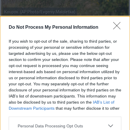
Κουρσκ (AP Photo/Evgeniy Maloletka)
Do Not Process My Personal Information
Προσθέστε το ΕΘΝΟΣ στη Google
If you wish to opt-out of the sale, sharing to third parties, or
Διοικητήριο του
ρωσικού στρατού
στην
processing of your personal or sensitive information for
targeted advertising by us, please use the below opt-out
περιοχή Μάρινο της
περιφέρειας Κουρσκ
section to confirm your selection. Please note that after your
χτυπήθηκε σε ένα «πλήγμα υψηλής
opt-out request is processed you may continue seeing
ακρίβειας» που εξαπέλυσαν
ουκρανικές
interest-based ads based on personal information utilized by
δυνάμεις,
όπως ανακοίνωσε νωρίτερα
us or personal information disclosed to third parties prior to
σήμερα τ
ο γενικό επιτελείο εθνικής άμυνας
your opt-out. You may separately opt-out of the further
disclosure of your personal information by third parties on the
στο Κίεβο,
υπογραμμίζοντας ότι ελήφθησαν
IAB’s list of downstream participants. This information may
όλα τα απαραίτητα μέτρα προκειμένου να
also be disclosed by us to third parties on the
IAB’s List of
αποφευχθούν απώλειες αμάχων.
Downstream Participants
that may further disclose it to other
third parties.
ΔΙΑΒΑΣΤΕ ΕΠΙΣΗΣ
Please note that this website/app uses one or more Google
Personal Data Processing Opt Outs