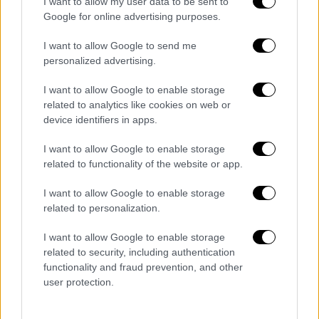
δημοσιοποιήθηκαν μέσω Telegram δείχνουν
I want to allow my user data to be sent to
Google for online advertising purposes.
σημαντικές καταστροφές σε κτίρια, σε μια
περιοχή όπου διακρίνονται στρατιωτικά
I want to allow Google to send me
οχήματα.
personalized advertising.
Ουκρανικές δυνάμεις
κατέλαβαν τμήμα της
I want to allow Google to enable storage
related to analytics like cookies on web or
ρωσικής περιφέρειας Κουρσκ κατά την
device identifiers in apps.
αιφνιδιαστική διασυνοριακή επίθεση που
εξαπέλυσαν τον περασμένο Αύγουστο. Σε
I want to allow Google to enable storage
μια προσπάθεια να σταματήσει τη ρωσική
related to functionality of the website or app.
αντεπίθεση, ο ουκρανικός στρατός έχει
I want to allow Google to enable storage
πλήξει τις τελευταίες εβδομάδες
αρκετές
related to personalization.
κοινότητες του Κουρσκ
στις οποίες
προωθούνται
στρατιωτικές ενισχύσεις από
I want to allow Google to enable storage
related to security, including authentication
τη
Μόσχα
.
Στις επιχειρήσεις αυτές έχουν
functionality and fraud prevention, and other
χρησιμοποιηθεί συχνά πυραυλικά συστήματα
user protection.
HIMARS που προμηθεύτηκε η
Ουκρανία από
τις
ΗΠΑ
.
Τον Νοέμβριο,
ρωσικό διοικητήριο