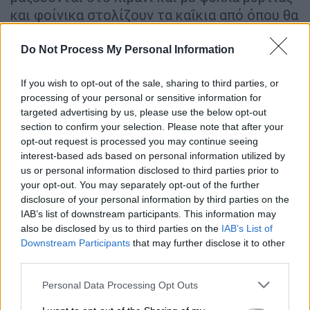
και φοίνικα στολίζουν τα καΐκια από όπου θα
βουτήξουν την επόμενη μέρα. Το βράδυ της
παραμονής, ντυμένοι με παραδοσιακές
Do Not Process My Personal Information
ναυτικές στολές, τραγουδούν στα σοκάκια
If you wish to opt-out of the sale, sharing to third parties, or
και δέχονται κεράσματα από κατοίκους και
processing of your personal or sensitive information for
περαστικούς. Ανήμερα τα
Θεοφάνια
,
targeted advertising by us, please use the below opt-out
επιβιβάζονται στις στολισμένες βάρκες,
section to confirm your selection. Please note that after your
τραγουδούν και κουνούν τις βάρκες με
opt-out request is processed you may continue seeing
δύναμη, μέχρι να βουτήξουν και να πιάσουν
interest-based ads based on personal information utilized by
us or personal information disclosed to third parties prior to
τον σταυρό. Το έθιμο αυτό ξεκίνησε πριν
your opt-out. You may separately opt-out of the further
από πολλά χρόνια, όταν έπεφταν στη
disclosure of your personal information by third parties on the
θάλασσα για το σταυρό όσοι δούλευαν στα
IAB’s list of downstream participants. This information may
εμπορικά πλοία, οι σφουγγαράδες και οι
also be disclosed by us to third parties on the
IAB’s List of
Downstream Participants
that may further disclose it to other
ψαράδες.
third parties.
Καστοριά
Please note that this website/app uses one or more Google
Personal Data Processing Opt Outs
services and may gather and store information including but
Τα ξακουστά
Ραγκουτσάρια
, ένα καρναβάλι