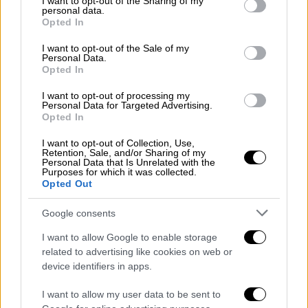
not limited to your visit or usage behaviour. You may click to
I want to opt-out of the Sharing of my
personal data.
με ιστορία που χάνεται στα βάθη των
grant or deny consent to Google and its third-party tags to
Opted In
use your data for below specified purposes in below Google
αιώνων, είναι η καλύτερη αφορμή για μια
consent section.
I want to opt-out of the Sale of my
απόδραση στη μαγευτική Καστοριά αυτές τις
Personal Data.
μέρες. Πρόκειται για ένα τριήμερο
Opted In
εκδηλώσεων παραδοσιακού καρναβαλιού
I want to opt-out of processing my
στο διάστημα του οποίου η πόλη αποκτά
Personal Data for Targeted Advertising.
Opted In
ξεχωριστό χρώμα και πανηγυρική
ατμόσφαιρα. Το όνομα και η καταγωγή αυτού
I want to opt-out of Collection, Use,
Retention, Sale, and/or Sharing of my
του εθίμου εντοπίζονται στην κλασική
Personal Data that Is Unrelated with the
Purposes for which it was collected.
αρχαιότητα, από την οποία μέσω
Ρώμης
και
Opted Out
Βυζαντίου
μεταφέρθηκε στις μέρες μας. Στα
Ραγκουτσάρια
παίρνουν μέρος σε
Google consents
«μπουλούκια» - το καθένα με την δική του
I want to allow Google to enable storage
παραδοσιακή ορχήστρα χάλκινων - όλοι οι
related to advertising like cookies on web or
Καστοριανοί
, άντρες και γυναίκες, μικροί και
device identifiers in apps.
μεγάλοι, μαζί με χιλιάδες επισκέπτες, που
I want to allow my user data to be sent to
διασκεδάζουν επί τρία μερόνυχτα στους