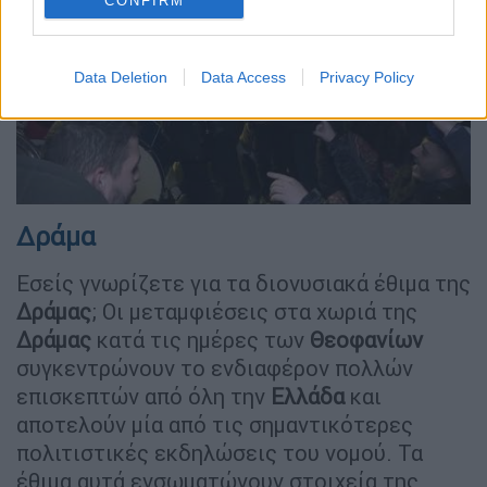
CONFIRM
Data Deletion
Data Access
Privacy Policy
video
Δράμα
Εσείς γνωρίζετε για τα διονυσιακά έθιμα της
Δράμας
; Οι μεταμφιέσεις στα χωριά της
Δράμας
κατά τις ημέρες των
Θεοφανίων
συγκεντρώνουν το ενδιαφέρον πολλών
επισκεπτών από όλη την
Ελλάδα
και
αποτελούν μία από τις σημαντικότερες
πολιτιστικές εκδηλώσεις του νομού. Τα
έθιμα αυτά ενσωματώνουν στοιχεία της