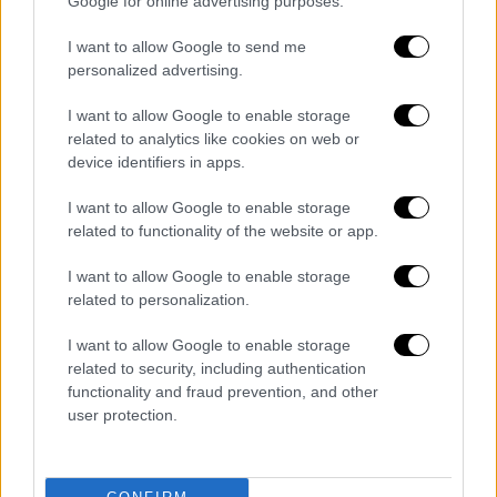
Google for online advertising purposes.
δρόμους της πόλης.
I want to allow Google to send me
Στις 6 και 7 Ιανουαρίου, τα μπουλούκια
personalized advertising.
εκατοντάδων καρναβαλιστών θα
I want to allow Google to enable storage
κατακλύσουν τους δρόμους της
Καστοριάς
,
related to analytics like cookies on web or
γιορτάζοντας με χορούς, τραγούδια και
device identifiers in apps.
πειράγματα. Το έθιμο κορυφώνεται την
τρίτη μέρα (8 Ιανουαρίου), με την επίσημη
I want to allow Google to enable storage
related to functionality of the website or app.
παρέλαση των Ραγκουτσαριών, την
«
Πατερίτσα
». Η παρέλαση των αρμάτων και
I want to allow Google to enable storage
των μεταμφιεσμένων ξεκινά από το
related to personalization.
Δημαρχείο, φτάνει στην πλατεία Ομονοίας,
I want to allow Google to enable storage
αφού περάσει από την οδό Μητροπόλεως
related to security, including authentication
και καταλήγει στην πλατεία
Αφοί Εμμανουήλ
,
functionality and fraud prevention, and other
στη συνοικία
Ντολτσό
.
user protection.