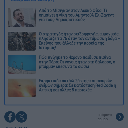
Από το Μίσιγκαν στον Λευκό Οίκο: Τι
σημαίνει η νίκη του Αμπντούλ Ελ-Σαγέντ
για τους Δημοκρατικούς
O στρατηγός ήταν σχιζοφρενής, εμμονικός,
πλησίαζε τα 75 όταν τον αντάμωσε η δόξα –
Εκείνος που άλλαξε την πορεία της
Ιστορίας!
Πώς πνίγηκε το 4χρονο παιδί σε πισίνα
στην Πάρο: Οι γονείς ήταν στη θάλασσα, ο
μπάρμαν έπεσε να το σώσει
Εκρηκτικό κοκτέιλ ζέστης και ισχυρών
ανέμων σήμερα: Σε κατάσταση Red Code η
Αττική και άλλες 5 περιοχές
επόμενο
άρθρο