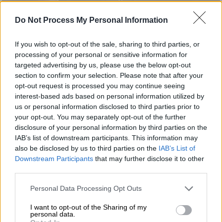
Έλον Μασκ/AP
Do Not Process My Personal Information
Προσθέστε το ΕΘΝΟΣ στη Google
If you wish to opt-out of the sale, sharing to third parties, or
processing of your personal or sensitive information for
targeted advertising by us, please use the below opt-out
Τα
όρια ξεπέρασε
για άλλη μία φορά ο
Έλον
section to confirm your selection. Please note that after your
Μασκ
, προσβάλλοντας
με τον πλέον χυδαίο
opt-out request is processed you may continue seeing
τρόπο τον απερχόμενο Πρωθυπουργό του
interest-based ads based on personal information utilized by
Καναδά
Τζάστιν Τριντό.
us or personal information disclosed to third parties prior to
your opt-out. You may separately opt-out of the further
Ο Τζάστιν Τριντό απαντώντας στον
χάρτη,
disclosure of your personal information by third parties on the
IAB’s list of downstream participants. This information may
που ανάρτησε ο Ντόναλντ Τραμπ,
στον οποίο
also be disclosed by us to third parties on the
IAB’s List of
ο Καναδάς εμφανίζεται τμήμα των ΗΠΑ,
Downstream Participants
that may further disclose it to other
επεσήμανε «Δεν υπάρχει ούτε μία
third parties.
πιθανότητα να ενσωματωθούμε στις ΗΠΑ. Οι
Please note that this website/app uses one or more Google
Personal Data Processing Opt Outs
εργαζόμενοι και στις δύο κοινότητες
services and may gather and store information including but
επωφελούνται από τη συνεργασία μας στο
not limited to your visit or usage behaviour. You may click to
I want to opt-out of the Sharing of my
personal data.
εμπόριο και την ασφάλεια».
grant or deny consent to Google and its third-party tags to