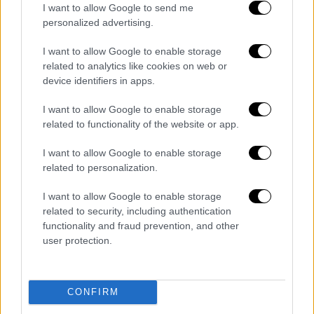
I want to allow Google to send me
αυτά που λες», έγραψε.
personalized advertising.
I want to allow Google to enable storage
There isn’t a snowball’s chance in hell
related to analytics like cookies on web or
that Canada would become part of
device identifiers in apps.
the United States.
I want to allow Google to enable storage
related to functionality of the website or app.
Workers and communities in both our
countries benefit from being each
I want to allow Google to enable storage
related to personalization.
other’s biggest trading and security
partner.
I want to allow Google to enable storage
related to security, including authentication
— Justin Trudeau (@JustinTrudeau)
functionality and fraud prevention, and other
January 7, 2025
user protection.
Διαβάστε ακόμη
CONFIRM
Η «ακτινογραφία» της καταστροφής από
τις φωτιές στη Δυτική Αττική - Οι