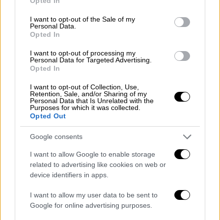
Opted In
use your data for below specified purposes in below Google
consent section.
I want to opt-out of the Sale of my
ΔΙΑΒΑΣΤΕ ΕΠΙΣΗΣ
Personal Data.
Opted In
Κόσμος
|
08.01.2025 12:42
I want to opt-out of processing my
Τι καθιστά τη Γροιλανδία μοναδική
Personal Data for Targeted Advertising.
Opted In
και γιατί την έβαλε στο μάτι ο Τραμπ:
Οργή μετά τις απειλές για βίαιη
I want to opt-out of Collection, Use,
Retention, Sale, and/or Sharing of my
προσάρτηση
Personal Data that Is Unrelated with the
Purposes for which it was collected.
Opted Out
Google consents
«Δεν έχουν σημασία αυτά που λες»
I want to allow Google to enable storage
related to advertising like cookies on web or
Ο δισεκατομμυριούχος και στενός εταίρος
device identifiers in apps.
του Τραμπ, Έλον Μασκ είπε στον
Τριντό
να
σιωπήσει
αποκαλώντας τον απαξιωτικά
I want to allow my user data to be sent to
«
κοπελιά»
.«Κοπελιά, δεν είσαι πια
Google for online advertising purposes.
κυβερνήτης του Καναδά. Δεν έχουν σημασία