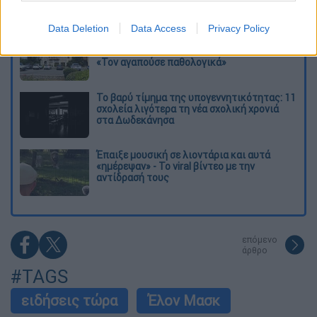
εκτάσεις που κάηκαν και η επόμενη μέρα
του δάσους
Data Deletion
Data Access
Privacy Policy
«Κλειδί» η ιατροδικαστική για τον 90χρονο
που έκρυβε ο γιος του στον καταψύκτη -
«Τον αγαπούσε παθολογικά»
Το βαρύ τίμημα της υπογεννητικότητας: 11
σχολεία λιγότερα τη νέα σχολική χρονιά
στα Δωδεκάνησα
Έπαιξε μουσική σε λιοντάρια και αυτά
«ημέρεψαν» - Το viral βίντεο με την
αντίδρασή τους
επόμενο
άρθρο
#TAGS
ειδήσεις τώρα
Έλον Μασκ