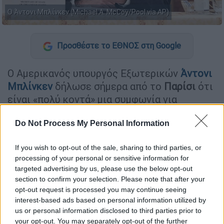
Ο Άντονι Μπλίνκεν (Michael A. McCoy/Pool via AP)
Προσθέστε το ΕΘΝΟΣ στη Google
Ο Αμερικανός υπουργός Εξωτερικών
Άντονι
Μπλίνκεν
δήλωσε σήμερα από το
Παρίσι
ότι
είναι «πολύ κοντά» μια συμφωνία για
εκεχειρία στη Λωρίδα της Γάζας, η οποία
Do Not Process My Personal Information
αποτελεί αντικείμενο έμμεσων
διαπραγματεύσεων μεταξύ του Ισραήλ και
If you wish to opt-out of the sale, sharing to third parties, or
της Χαμάς στο Κατάρ.
processing of your personal or sensitive information for
targeted advertising by us, please use the below opt-out
«Στη
Μέση
Ανατολή
, είμαστε πολύ κοντά σε
section to confirm your selection. Please note that after your
εκεχειρία και σε συμφωνία για τους
opt-out request is processed you may continue seeing
ομήρους»,
δήλωσε ο
Μπλίνκεν
κατά τη
interest-based ads based on personal information utilized by
διάρκεια συνέντευξης Τύπου που
us or personal information disclosed to third parties prior to
your opt-out. You may separately opt-out of the further