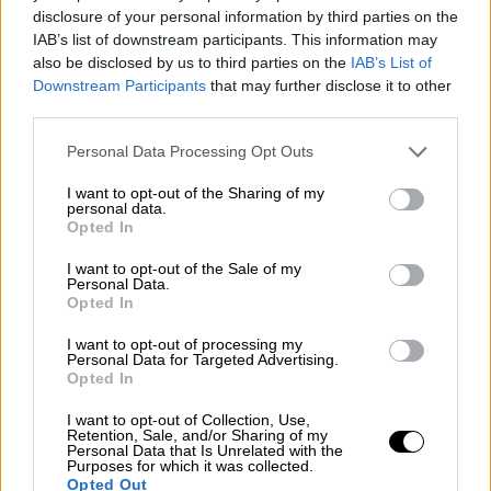
παραχώρησε με τον Γάλλο ομόλογό του
Ζαν
disclosure of your personal information by third parties on the
Νοέλ Μπαρό.
IAB’s list of downstream participants. This information may
also be disclosed by us to third parties on the
IAB’s List of
Τον τελευταίο και πλέον χρόνο, το
Κατάρ
Downstream Participants
that may further disclose it to other
συμμετέχει μαζί με τις
Ηνωμένες Πολιτείες
third parties.
και την
Αίγυπτο
σε διαπραγματεύσεις με
Please note that this website/app uses one or more Google
Personal Data Processing Opt Outs
σκοπό την επίτευξη εκεχειρίας και την
services and may gather and store information including but
απελευθέρωση των ομήρων που συνεχίζουν
not limited to your visit or usage behaviour. You may click to
I want to opt-out of the Sharing of my
personal data.
να κρατούνται στη
Γάζα
μετά την επίθεση
grant or deny consent to Google and its third-party tags to
Opted In
use your data for below specified purposes in below Google
της
Χαμάς
στις 7 Οκτωβρίου 2023 κατά του
consent section.
I want to opt-out of the Sale of my
Ισραήλ
, η οποία και προκάλεσε τον πόλεμο.
Personal Data.
Opted In
ΔΙΑΒΑΣΤΕ ΕΠΙΣΗΣ
I want to opt-out of processing my
Personal Data for Targeted Advertising.
Opted In
Κόσμος
|
08.01.2025 20:11
Ουκρανία: Περισσότεροι από 12.300
I want to opt-out of Collection, Use,
Retention, Sale, and/or Sharing of my
άμαχοι σκοτώθηκαν από την έναρξη
Personal Data that Is Unrelated with the
Purposes for which it was collected.
του πολέμου – Ανάμεσά τους 650
Opted Out