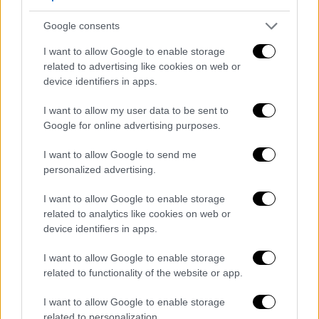
παιδιά
Google consents
I want to allow Google to enable storage
related to advertising like cookies on web or
Στον
Λίβανο
, ο επικεφαλής της αμερικανικής
device identifiers in apps.
διπλωματίας διαβλέπει εξάλλου μια
I want to allow my user data to be sent to
"βιώσιμη ειρήνη" τη στιγμή που τα ισραηλινά
Google for online advertising purposes.
στρατεύματα άρχισαν να αποχωρούν από τον
νότο της χώρας.
I want to allow Google to send me
personalized advertising.
«Η εκεχειρία διαρκεί» μεταξύ του
Ισραήλ
και
του κινήματος
Χεζμπολάχ
του
Λιβάνου
,
I want to allow Google to enable storage
related to analytics like cookies on web or
σχεδόν έναν μήνα μετά την έναρξη της
device identifiers in apps.
ισχύος της,
χαιρέτισε ο
Μπλίνκεν
.
I want to allow Google to enable storage
«Είδαμε πρόσφατα την αποχώρηση άνω του
related to functionality of the website or app.
ενός τρίτου των ισραηλινών δυνάμεων από
τον
Λίβανο
. Θεωρώ ότι η εκεχειρία μπορεί
I want to allow Google to enable storage
related to personalization.