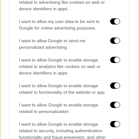
related to advertising like cookies on web or
νεκρό»
device identifiers in apps.
«Ο
Πούτιν
φοβάται τον Αλεξέι ακόμα και
I want to allow my user data to be sent to
αφού τον σκότωσε… Γιατί το χρειάζεται
Google for online advertising purposes.
αυτό ο Πούτιν; Προφανώς, για
να
I want to allow Google to send me
απαγορεύσει στον Αλεξέι να ανοίξει
personalized advertising.
λογαριασμό στην τράπεζα
. Αυτό όμως δεν
είναι πλέον δυνατόν. Ο Πούτιν το κάνει αυτό
I want to allow Google to enable storage
για να σας φοβίσει. Θέλει ακόμη να
related to analytics like cookies on web or
device identifiers in apps.
φοβόσαστε και να τον θυμάστε και σταδιακά
να ξεχάσετε το όνομά του. Αλλά κανείς δεν
I want to allow Google to enable storage
θα τον ξεχάσει», έγραψε η Ναβάλναγια σε
related to functionality of the website or app.
ανάρτησή της στην εφαρμογή Telegram
I want to allow Google to enable storage
Η Rosfinmonitoring είναι εξουσιοδοτημένη
related to personalization.
να δεσμεύει τους τραπεζικούς
I want to allow Google to enable storage
λογαριασμούς όσων είναι εγγεγραμμένοι στο
related to security, including authentication
μητρώο «τρομοκρατών και εξτρεμιστών».
functionality and fraud prevention, and other