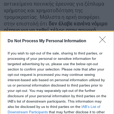
αντικείμενο ποινικής έρευνας για ξέπλυμα
χρήματος και χρηματοδότηση της
τρομοκρατίας. Μάλιστα η αρχή αναφέρει
στην επιστολή ότι
δεν έλαβε κανένα νόμιμο
αίτημα για να τεθεί τέλος στην ποινική
υπόθεση
και ως εκ τούτου ο
Ναβάλνι
Do Not Process My Personal Information
παραμένει στον κατάλογο.
If you wish to opt-out of the sale, sharing to third parties, or
ΔΙΑΒΑΣΤΕ ΕΠΙΣΗΣ
processing of your personal or sensitive information for
targeted advertising by us, please use the below opt-out
Κόσμος
|
10.01.2025 08:35
section to confirm your selection. Please note that after your
opt-out request is processed you may continue seeing
Τραμπ: Προετοιμάζεται συνάντηση
interest-based ads based on personal information utilized by
με τον Πούτιν – «Πρέπει να
us or personal information disclosed to third parties prior to
τελειώνουμε με τον πόλεμο στην
your opt-out. You may separately opt-out of the further
Ουκρανία»
disclosure of your personal information by third parties on the
IAB’s list of downstream participants. This information may
also be disclosed by us to third parties on the
IAB’s List of
Downstream Participants
that may further disclose it to other