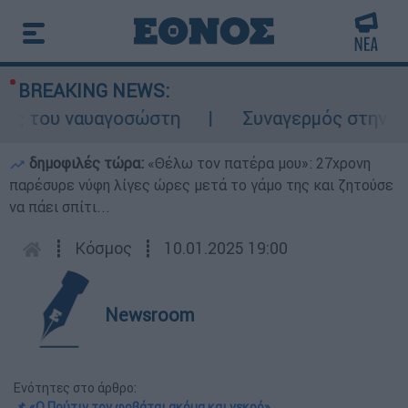
BREAKING NEWS:
ς του ναυαγοσώστη
Συναγερμός στην Κάρπα
δημοφιλές τώρα:
«Θέλω τον πατέρα μου»: 27χρονη
παρέσυρε νύφη λίγες ώρες μετά το γάμο της και ζητούσε
να πάει σπίτι...
┋
Κόσμος
┋
10.01.2025 19:00
Newsroom
Ενότητες στο άρθρο:
📌 «Ο Πούτιν τον φοβάται ακόμα και νεκρό»