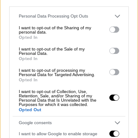
third parties.
Ο Ναβάλνι
πέθανε αιφνίδια σε ηλικία 47
Please note that this website/app uses one or more Google
ετών
τον περασμένο Φεβρουάριο σε
αποικία
Personal Data Processing Opt Outs
services and may gather and store information including but
κρατουμένων στην Αρκτική
όπου εξέτιε
not limited to your visit or usage behaviour. You may click to
I want to opt-out of the Sharing of my
ποινή φυλάκισης μεγαλύτερη των 30 ετών
personal data.
grant or deny consent to Google and its third-party tags to
Opted In
για πλήθος κατηγοριών, τις οποίες ο ίδιος
use your data for below specified purposes in below Google
consent section.
είχε αρνηθεί, χαρακτηρίζοντάς τες ως
I want to opt-out of the Sale of my
Personal Data.
προσπάθεια να σταματήσει τις επικρίσεις
Opted In
του κατά του προέδρου Βλαντίμιρ Πούτιν. Η
I want to opt-out of processing my
Γιούλια Ναβάλναγια κατηγορεί τον Πούτιν
Personal Data for Targeted Advertising.
για τον θάνατο του συζύγου της και έχει
Opted In
προσφέρει αμοιβή σε οποιονδήποτε μπορεί
I want to opt-out of Collection, Use,
να δώσει στοιχεία που αποδεικνύουν ότι
Retention, Sale, and/or Sharing of my
Personal Data that Is Unrelated with the
δολοφονήθηκε. Το Κρεμλίνο αρνείται
Purposes for which it was collected.
Opted Out
σθεναρά τον ισχυρισμό αυτό και οι Ρώσοι
ανακριτές λένε ότι πέθανε από φυσικά αίτια.
Google consents
«Ο Πούτιν τον φοβάται ακόμα και
I want to allow Google to enable storage