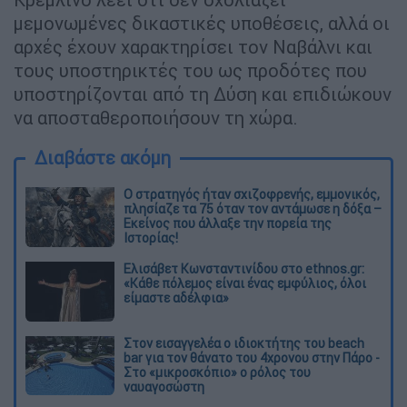
μεμονωμένες δικαστικές υποθέσεις, αλλά οι
αρχές έχουν χαρακτηρίσει τον Ναβάλνι και
τους υποστηρικτές του ως προδότες που
υποστηρίζονται από τη Δύση και επιδιώκουν
να αποσταθεροποιήσουν τη χώρα.
Διαβάστε ακόμη
O στρατηγός ήταν σχιζοφρενής, εμμονικός,
πλησίαζε τα 75 όταν τον αντάμωσε η δόξα –
Εκείνος που άλλαξε την πορεία της
Ιστορίας!
Ελισάβετ Κωνσταντινίδου στο ethnos.gr:
«Κάθε πόλεμος είναι ένας εμφύλιος, όλοι
είμαστε αδέλφια»
Στον εισαγγελέα ο ιδιοκτήτης του beach
bar για τον θάνατο του 4χρονου στην Πάρο -
Στο «μικροσκόπιο» ο ρόλος του
ναυαγοσώστη