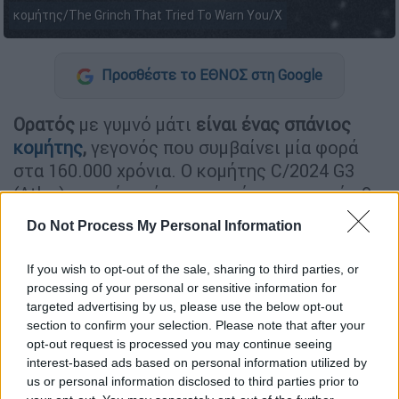
κομήτης/The Grinch That Tried To Warn You/X
Προσθέστε το ΕΘΝΟΣ στη Google
Ορατός
με γυμνό μάτι
είναι ένας σπάνιος
κομήτης
,
γεγονός που συμβαίνει μία φορά
στα 160.000 χρόνια. Ο κομήτης C/2024 G3
(Atlas) που είναι άγνωστο πόσο φωτεινός θα
είναι από που πιο ορατός, σύμφωνα με τους
Do Not Process My Personal Information
επιστήμονες θα μπορούσε να είναι εξίσου
φωτεινός όσο η Αφροδίτη και να είναι
If you wish to opt-out of the sale, sharing to third parties, or
ορατός από το νότιο ημισφαίριο.
processing of your personal or sensitive information for
targeted advertising by us, please use the below opt-out
Ο
C/2024 G3
(Atlas) εντοπίστηκε πέρυσι από
section to confirm your selection. Please note that after your
το Σύστημα Τελευταίας Προειδοποίησης για
opt-out request is processed you may continue seeing
interest-based ads based on personal information utilized by
Αστεροειδείς Επίγειας Πρόσκρουσης της
us or personal information disclosed to third parties prior to
NASA.