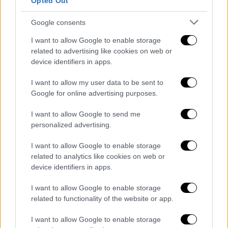
Opted Out
δοκιμάσουν τον δυτικό ορίζοντα μετά τη
Google consents
δύση του ήλιου».
I want to allow Google to enable storage
Ωστόσο, πρόσθεσε ότι ενώ αναμένεται να
related to advertising like cookies on web or
είναι «αρκετά φωτεινός», πολλοί κομήτες
device identifiers in apps.
καταλήγουν πιο αμυδροί από ό,τι αρχικά
I want to allow my user data to be sent to
προβλεπόταν.
Google for online advertising purposes.
Για το
βόρειο
ημισφαίριο
, η θέαση μπορεί να
I want to allow Google to send me
είναι δύσκολη λόγω της σχετικότητας του
personalized advertising.
κομήτη με τον Ήλιο.
I want to allow Google to enable storage
Ο
Δρ. Balaji
συμβουλεύει τους ανθρώπους
related to analytics like cookies on web or
που θέλουν να παρατηρήσουν τον κομήτη να
device identifiers in apps.
βρουν μια τοποθεσία μακριά από
I want to allow Google to enable storage
φωτορύπανση
και να χρησιμοποιήσουν ένα
related to functionality of the website or app.
ζευγάρι
κιάλια ή ένα μικρό τηλεσκόπιο. Θα
I want to allow Google to enable storage
πρέπει να είναι προσεκτικοί γύρω στην