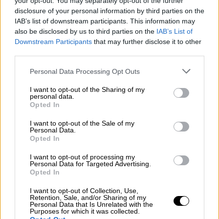
your opt-out. You may separately opt-out of the further
disclosure of your personal information by third parties on the
IAB’s list of downstream participants. This information may
ΔΙΑΒΑΣΤΕ ΕΠΙΣΗΣ
also be disclosed by us to third parties on the
IAB’s List of
Downstream Participants
that may further disclose it to other
Κόσμος
|
14.01.2025 07:36
third parties.
Θεριεύει ο φόβος για εξάπλωση της
Please note that this website/app uses one or more Google
φωτιάς στο Λος Άντζελες - Μπροστά
Personal Data Processing Opt Outs
services and may gather and store information including but
σε νέο κίνδυνο αναζωπύρωσης
not limited to your visit or usage behaviour. You may click to
I want to opt-out of the Sharing of my
personal data.
grant or deny consent to Google and its third-party tags to
Opted In
use your data for below specified purposes in below Google
consent section.
I want to opt-out of the Sale of my
Personal Data.
Πού πρέπει να κοιτάξει κανείς
Opted In
Σύμφωνα με τον Δρ. Balaji,
οι άνθρωποι που
I want to opt-out of processing my
Personal Data for Targeted Advertising.
ζουν στο νότιο ημισφαίριο
– από όπου ο
Opted In
κομήτης προβλέπεται να παρατηρηθεί
καλύτερα – θα πρέπει «να κοιτάξουν προς
I want to opt-out of Collection, Use,
Retention, Sale, and/or Sharing of my
τον ανατολικό ορίζοντα πριν από την
Personal Data that Is Unrelated with the
Purposes for which it was collected.
ανατολή του ήλιου και, μετά το περιήλιο, να