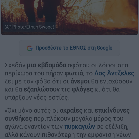
(AP Photo/Ethan Swope)
Προσθέστε το ΕΘΝΟΣ στη Google
Σχεδόν
μια εβδομάδα
αφότου οι λόφοι στα
περίχωρά του πήραν
φωτιά
, το
Λος Άντζελες
ζει με τον φόβο ότι οι
άνεμοι
θα ενισχύσουν
και θα
εξαπλώσουν
τις
φλόγες
κι ότι θα
υπάρξουν νέες εστίες.
«Όχι μόνο αυτές οι
ακραίες
και
επικίνδυνες
συνθήκες
περιπλέκουν μεγάλο μέρος του
αγώνα εναντίον των
πυρκαγιών
σε εξέλιξη,
αλλά κάνουν πιθανότερη την εμφάνιση νέων