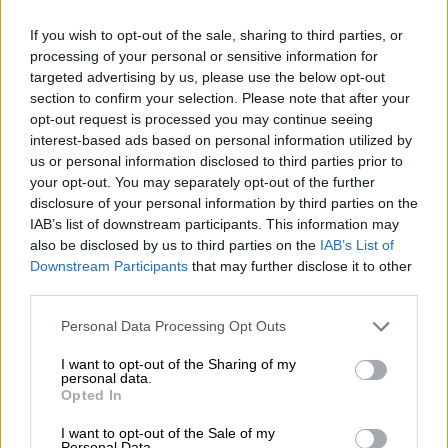
«Το σπίτι μου κάηκε, το ξέρω. Είδα
If you wish to opt-out of the sale, sharing to third parties, or
φωτογραφίες, δεν απομένει παρά η
processing of your personal or sensitive information for
καμινάδα. Αλλά χρειάζομαι να το δω με τα
targeted advertising by us, please use the below opt-out
ίδια μου τα μάτια για να το πιστέψω», είπε
section to confirm your selection. Please note that after your
στο Γαλλικό Πρακτορείο ο
Φρεντ Μπους.
Σε
opt-out request is processed you may continue seeing
interest-based ads based on personal information utilized by
περιοχές όπου πλέον έσβησαν οι πυρκαγιές,
us or personal information disclosed to third parties prior to
δεν απομένουν παρά στάχτες και συντρίμμια.
your opt-out. You may separately opt-out of the further
Στην Αλταντίνα, κοινότητα βόρεια του Λος
disclosure of your personal information by third parties on the
Άντζελες, μια από τις δυο που υπέστησαν τα
IAB’s list of downstream participants. This information may
πιο βαριά πλήγματα, η Ζαχρά Μιμς
also be disclosed by us to third parties on the
IAB’s List of
Downstream Participants
that may further disclose it to other
προσπαθούσε να ηρεμήσει τον μικρό της γιο,
third parties.
τον Ίθαν, 4 ετών.
Please note that this website/app uses one or more Google
Personal Data Processing Opt Outs
«Προσπαθώ να τον κάνω να ξεχάσει και του
services and may gather and store information including but
not limited to your visit or usage behaviour. You may click to
I want to opt-out of the Sharing of my
λέω ‘όλα θα πάνε καλά. Το
σπίτι
μας έπαθε
personal data.
grant or deny consent to Google and its third-party tags to
ένα μικρό μπουμπού, αλλά θα περάσει. Όλα
Opted In
use your data for below specified purposes in below Google
θα περάσουν’», αφηγήθηκε, ακόμη με τις
consent section.
I want to opt-out of the Sale of my
παντούφλες που φόραγε όταν χρειάστηκε να
Personal Data.