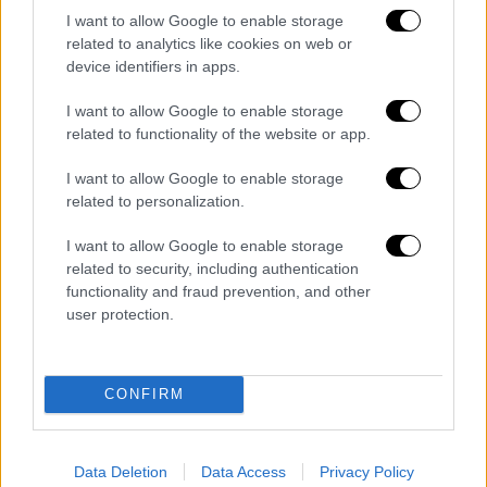
I want to allow Google to enable storage
related to analytics like cookies on web or
device identifiers in apps.
I want to allow Google to enable storage
related to functionality of the website or app.
I want to allow Google to enable storage
related to personalization.
Λος Άντζελες
I want to allow Google to enable storage
related to security, including authentication
Εκατοντάδες χιλιάδες παιδιά πήραν ξανά τον
functionality and fraud prevention, and other
δρόμο για το σχολείο χθες, ανακοίνωσαν οι
user protection.
αρχές — όμως τα εκπαιδευτικά ιδρύματα που
υπέστησαν ζημιές, όπως και αυτά σε
περιοχές όπου διατάχθηκε εσπευσμένη
CONFIRM
απομάκρυνση των κατοίκων, παραμένουν
κλειστά. Οι διαταγές εσπευσμένης
απομάκρυνσης από τα σπίτια τους
Data Deletion
Data Access
Privacy Policy