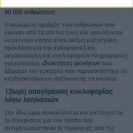
συνεχίζουν ακόμη
να αφορούν πάνω από
90.000 ανθρώπους.
Ο πελώριος αριθμός των ανθρώπων που
έφυγαν από τα σπίτια τους και χρειάζονται
να μείνουν κάπου είναι ακόμη μια μεγάλη
πρόκληση για την καλιφορνέζικη
μεγαλούπολη και κυκλοφορούν πληροφορίες
για κάποιους
ιδιοκτήτες ακινήτων
που
άδραξαν την ευκαιρία που παρουσιάστηκε να
κερδοσκοπήσουν, αυξάνοντας τα ενοίκια.
12ωρη απαγόρευση κυκλοφορίας
λόγω λεηλασιών
Την ίδια ώρα, συνεχίζονται και εντείνονται
οι επικρίσεις για τον τρόπο που
αντιμετωπίστηκαν οι πυρκαγιές από τις