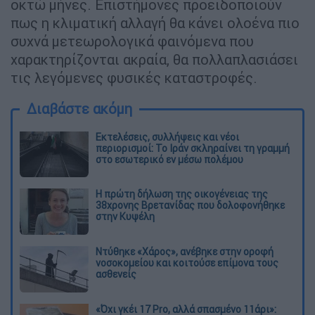
οκτώ μήνες. Επιστήμονες προειδοποιούν
πως η κλιματική αλλαγή θα κάνει ολοένα πιο
συχνά μετεωρολογικά φαινόμενα που
χαρακτηρίζονται ακραία, θα πολλαπλασιάσει
τις λεγόμενες φυσικές καταστροφές.
Διαβάστε ακόμη
Εκτελέσεις, συλλήψεις και νέοι
περιορισμοί: Το Ιράν σκληραίνει τη γραμμή
στο εσωτερικό εν μέσω πολέμου
Η πρώτη δήλωση της οικογένειας της
38χρονης Βρετανίδας που δολοφονήθηκε
στην Κυψέλη
Ντύθηκε «Χάρος», ανέβηκε στην οροφή
νοσοκομείου και κοιτούσε επίμονα τους
ασθενείς
«Όχι γκέι 17 Pro, αλλά σπασμένο 11άρι»: