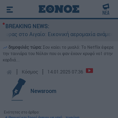
BREAKING NEWS:
 Αιγαίο: Εικονική αερομαχία ανάμεσα σε ελλην
δημοφιλές τώρα:
Σου καίει το μυαλό: Το Netflix έφερε
την ταινιάρα του Νόλαν που οι φαν έχουν κρυφό νο1 στην
καρδιά...
┋
Κόσμος
┋
14.01.2025 07:36
Newsroom
Ενότητες στο άρθρο:
📌 Θερμοί και ξηροί άνεμοι με ισχύ... τυφώνα