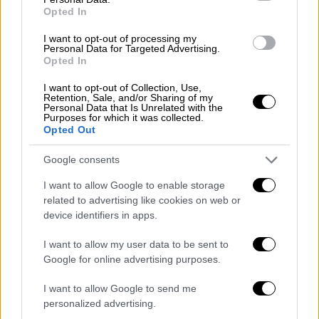
Opted In
απομακρυνθεί εσπευσμένα από το
σπίτι
της
καθώς πλησίαζε η
πύρινη λαίλαπα
.
I want to opt-out of processing my
Personal Data for Targeted Advertising.
Opted In
Πάνω από 12.000 σπίτια
, άλλα κτίρια και
οχήματα καταστράφηκαν ολοσχερώς ή εν
I want to opt-out of Collection, Use,
Retention, Sale, and/or Sharing of my
μέρει εξαιτίας των πυρκαγιών, που ίσως
Personal Data that Is Unrelated with the
Purposes for which it was collected.
αποδειχθούν οι πιο δαπανηρές στην ιστορία
Opted Out
των
ΗΠΑ
, σύμφωνα με ακόμη
προκαταρκτικές εκτιμήσεις. «Θα κοστίσει
Google consents
δεκάδες δισεκατομμύρια δολάρια για να
I want to allow Google to enable storage
επαναφέρουμε το Λος Άντζελες στην
related to advertising like cookies on web or
κατάσταση» όπου βρισκόταν προτού το
device identifiers in apps.
πλήξουν οι φωτιές, προειδοποίησε χθες
I want to allow my user data to be sent to
Δευτέρα ο πρόεδρος Μπάιντεν.
Google for online advertising purposes.
I want to allow Google to send me
personalized advertising.