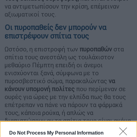
να αντιμετωπίσουν την κρίση, επέμειναν
αξιωματικοί τους.
Οι πυροπαθείς δεν μπορούν να
επιστρέψουν σπίτια τους
Ωστόσο, η επιστροφή των
πυροπαθών
στα
σπίτια τους ανεστάλη ως τουλάχιστον
μεθαύριο Πέμπτη επειδή οι άνεμοι
ενισχύονται ξανά, σύμφωνα με το
πυροσβεστικό σώμα, παρακαλώντας
να
κάνουν
υπομονή
πολίτες
που περίμεναν σε
ουρές για ώρες με την ελπίδα πως θα τους
επέτρεπαν να πάνε να πάρουν τα φάρμακά
τους, κάποια ρούχα, ή απλώς να
διαπιστώσουν αν τα σπίτια τους είναι ακόμα
όρθια ή όχι.
Do Not Process My Personal Information