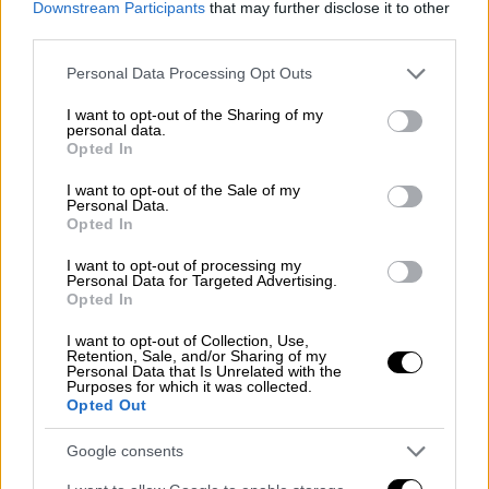
Downstream Participants
that may further disclose it to other
της
Χαμάς
σε αντάλλαγμα για την
third parties.
αποφυλάκιση Παλαιστινίων κρατουμένων,
Please note that this website/app uses one or more Google
Personal Data Processing Opt Outs
όπως ανακοίνωσε το γραφείο του
services and may gather and store information including but
πρωθυπουργού
Νετανιάχου
.
not limited to your visit or usage behaviour. You may click to
I want to opt-out of the Sharing of my
personal data.
grant or deny consent to Google and its third-party tags to
Opted In
Η συνεδρίαση του
υπουργικού
συμβουλίου
use your data for below specified purposes in below Google
διήρκεσε περισσότερες από έξι ώρες και
consent section.
I want to opt-out of the Sale of my
Personal Data.
ολοκληρώθηκε τις πρώτες πρωινές ώρες
Opted In
του Σαββάτου.
I want to opt-out of processing my
Personal Data for Targeted Advertising.
Opted In
ΔΙΑΒΑΣΤΕ ΕΠΙΣΗΣ
I want to opt-out of Collection, Use,
Κόσμος
|
17.01.2025 23:09
Retention, Sale, and/or Sharing of my
Personal Data that Is Unrelated with the
Το χρονικό της «μανίας» των ΗΠΑ για
Purposes for which it was collected.
Opted Out
μπλόκο στο TikTok: «Πριν, ήμουν
άστεγος» - Οι influencers «φωνάζουν»
Google consents