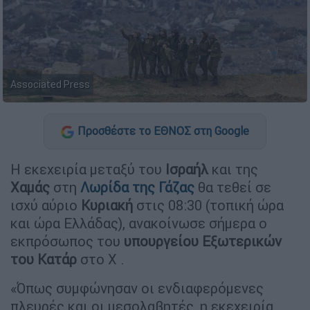
Associated Press
Προσθέστε το ΕΘΝΟΣ στη Google
Η εκεχειρία μεταξύ του
Ισραήλ
και της
Χαμάς
στη
Λωρίδα της Γάζας
θα τεθεί σε
ισχύ αύριο
Κυριακή
στις 08:30 (τοπική ώρα
και ώρα Ελλάδας), ανακοίνωσε σήμερα ο
εκπρόσωπος του
υπουργείου Εξωτερικών
του Κατάρ
στο Χ .
«Όπως συμφώνησαν οι ενδιαφερόμενες
πλευρές και οι μεσολαβητές, η εκεχειρία