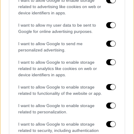
I want to allow Google to enable storage
related to advertising like cookies on web or
device identifiers in apps.
«Η κυβέρνηση ενέκρινε το σχέδιο
απελευθέρωσης των ομήρων», αναφέρει η
I want to allow my user data to be sent to
ανακοίνωση που εξέδωσε το γραφείο του
Google for online advertising purposes.
ισραηλινού πρωθυπουργού, συμπληρώνοντας
I want to allow Google to send me
ότι η συμφωνία «θα τεθεί σε ισχύ την
personalized advertising.
Κυριακή 19 Ιανουαρίου 2025».
I want to allow Google to enable storage
related to analytics like cookies on web or
device identifiers in apps.
I want to allow Google to enable storage
related to functionality of the website or app.
I want to allow Google to enable storage
related to personalization.
I want to allow Google to enable storage
related to security, including authentication