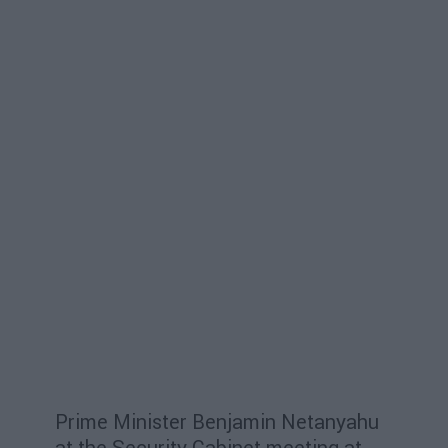
Prime Minister Benjamin Netanyahu
at the Security Cabinet meeting at