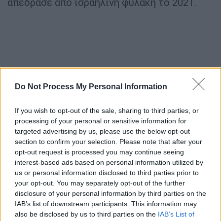
απέδρασε από ισραηλινή φυλακή το 2021.
Do Not Process My Personal Information
If you wish to opt-out of the sale, sharing to third parties, or
processing of your personal or sensitive information for
targeted advertising by us, please use the below opt-out
section to confirm your selection. Please note that after your
Το υπουργικό συμβούλιο ενέκρινε τη
opt-out request is processed you may continue seeing
συμφωνία εκεχειρίας στη Γάζα
interest-based ads based on personal information utilized by
us or personal information disclosed to third parties prior to
Η
ισραηλινή
κυβέρνηση
επικύρωσε τα
your opt-out. You may separately opt-out of the further
ξημερώματα του Σαββάτου (18/1) τη
disclosure of your personal information by third parties on the
IAB’s list of downstream participants. This information may
συμφωνία εκεχειρίας στη
Λωρίδα της Γάζας
also be disclosed by us to third parties on the
IAB’s List of
που προβλέπει την απελευθέρωση ομήρων