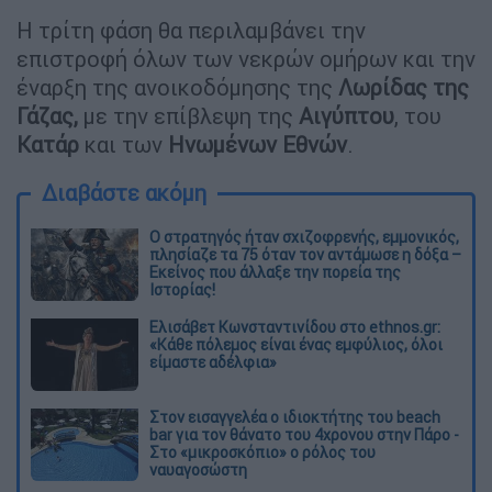
Η τρίτη φάση θα περιλαμβάνει την
επιστροφή όλων των νεκρών ομήρων και την
έναρξη της ανοικοδόμησης της
Λωρίδας της
Γάζας,
με την επίβλεψη της
Αιγύπτου
, του
Κατάρ
και των
Ηνωμένων
Εθνών
.
Διαβάστε ακόμη
O στρατηγός ήταν σχιζοφρενής, εμμονικός,
πλησίαζε τα 75 όταν τον αντάμωσε η δόξα –
Εκείνος που άλλαξε την πορεία της
Ιστορίας!
Ελισάβετ Κωνσταντινίδου στο ethnos.gr:
«Κάθε πόλεμος είναι ένας εμφύλιος, όλοι
είμαστε αδέλφια»
Στον εισαγγελέα ο ιδιοκτήτης του beach
bar για τον θάνατο του 4χρονου στην Πάρο -
Στο «μικροσκόπιο» ο ρόλος του
ναυαγοσώστη