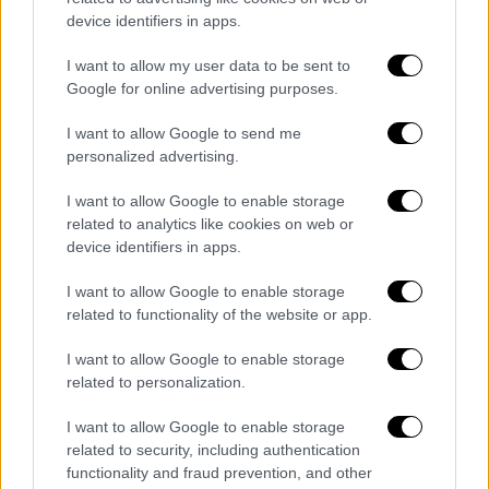
device identifiers in apps.
και υποστηρίζει ότι «οι υπήκοοι της
αντιμετωπίστηκαν από τις αρμόδιες
I want to allow my user data to be sent to
κρατικές αρχές στο Βελιγράδι σύμφωνα με
Google for online advertising purposes.
τις νόμιμες διαδικασίες και την εθιμική
I want to allow Google to send me
διεθνή πρακτική».
personalized advertising.
Εξηγήσεις από το υπουργείο Εξωτερικών
I want to allow Google to enable storage
της
Σερβίας
ζήτησαν επίσης η Ρουμανία και
related to analytics like cookies on web or
η Αλβανία, μιας και πολίτες των χωρών
device identifiers in apps.
αυτών βρίσκονται μεταξύ των δεκατριών
I want to allow Google to enable storage
απελαθέντων.
related to functionality of the website or app.
Την ανησυχία της για τις απελάσεις
I want to allow Google to enable storage
εξέφρασε η Ευρωπαϊκή Ένωση.
related to personalization.
«Εκφράζουμε την ανησυχία μας για το
I want to allow Google to enable storage
γεγονός ότι ειρηνικοί ακτιβιστές της
related to security, including authentication
functionality and fraud prevention, and other
κοινωνίας των πολιτών, από τα κράτη μέλη