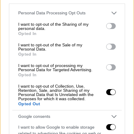
third parties.
Δεκεμβρίου, 13 εκπροσώπων της κοινωνίας
των πολιτών, πέντε εκ των οποίων ήταν από
Please note that this website/app uses one or more Google
Personal Data Processing Opt Outs
services and may gather and store information including but
την Κροατία. Οι
ακτιβιστές
των ΜΚΟ που
not limited to your visit or usage behaviour. You may click to
I want to opt-out of the Sharing of my
απελάθηκαν προέρχονταν από εννέα χώρες
personal data.
grant or deny consent to Google and its third-party tags to
Opted In
και συμμετείχαν σε εργαστήριο που
use your data for below specified purposes in below Google
διοργάνωσε η αυστριακή Erste Bank με
consent section.
I want to opt-out of the Sale of my
Personal Data.
θέματα που δεν έχουν καμία σχέση με την
Opted In
πολιτική. Ο υπουργός Εξωτερικών της
Κροατίας Γκόρνταν Γκρλιτς Ράντμαν
I want to opt-out of processing my
Personal Data for Targeted Advertising.
κατήγγειλε ότι οι πέντε ακτιβίστριες
Opted In
«τέθηκαν υπό κράτηση χωρίς καμία εξήγηση
I want to opt-out of Collection, Use,
και τους επιδόθηκε η απόφαση απέλασης».
Retention, Sale, and/or Sharing of my
Personal Data that Is Unrelated with the
Ανακοίνωσε ότι η Κροατία θα επιδώσει
Purposes for which it was collected.
Opted Out
διακοίνωση διαμαρτυρίας στην Σερβία και θα
ενημερώσει τους ευρωπαϊκούς θεσμούς.
Google consents
Το σερβικό υπουργείο Εξωτερικών θεωρεί
I want to allow Google to enable storage
«
ανάρμοστη
» την αντίδραση της Κροατίας
related to advertising like cookies on web or