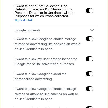
έτοιμη για διαπραγματεύσεις με
I want to opt-out of Collection, Use,
Ουάσινγκτον
Retention, Sale, and/or Sharing of my
Personal Data that Is Unrelated with the
Purposes for which it was collected.
Opted Out
Google consents
Πρόκειται
για τον ισχυρότερο σεισμό
στην
περιοχή από το 2021, όταν
σεισμός
7,2
I want to allow Google to enable storage
related to advertising like cookies on web or
βαθμών έπληξε την
Αϊτή
.
device identifiers in apps.
Στα μέσα
Νοεμβρίου
, δυο ισχυροί σεισμοί
I want to allow my user data to be sent to
καταγράφτηκαν στον θαλάσσιο χώρο ανοικτά
Google for online advertising purposes.
των νότιων ακτών της
Κούβας
, χωρίς
πάντως να αναφερθούν θύματα ούτε να
I want to allow Google to send me
personalized advertising.
εκδοθεί προειδοποίηση για τσουνάμι.
I want to allow Google to enable storage
Η προειδοποίηση για
τσουνάμι
που
related to analytics like cookies on web or
εκδόθηκε για χώρες και περιοχές της
device identifiers in apps.
Καραϊβικής
Θάλασσας
έπειτα από ισχυρό