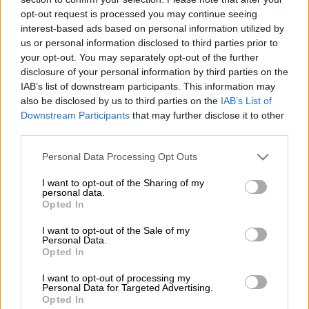
opt-out request is processed you may continue seeing
interest-based ads based on personal information utilized by
Προσθέστε το ΕΘΝΟΣ στη Google
us or personal information disclosed to third parties prior to
your opt-out. You may separately opt-out of the further
Ισχυρή σεισμική δόνηση,
7,5-7,6 βαθμών,
disclosure of your personal information by third parties on the
σημειώθηκε χθες Σάββατο (τοπική ώρα· τις
IAB’s list of downstream participants. This information may
also be disclosed by us to third parties on the
IAB’s List of
πρώτες πρωινές ώρες σήμερα ώρα Ελλάδας)
Downstream Participants
that may further disclose it to other
στην καρδιά της Καραϊβικής Θάλασσας, σε
third parties.
σχετικά μικρό εστιακό βάθος, που κατά τις
Please note that this website/app uses one or more Google
πρώτες εκτιμήσεις ήταν 10 χιλιόμετρα,
Personal Data Processing Opt Outs
services and may gather and store information including but
ανακοίνωσαν το γερμανικό κέντρο έρευνας
not limited to your visit or usage behaviour. You may click to
I want to opt-out of the Sharing of my
γεωεπιστημών (GFZ) και το αμερικανικό
personal data.
grant or deny consent to Google and its third-party tags to
Opted In
ινστιτούτο γεωλογικών μελετών (USGS).
use your data for below specified purposes in below Google
consent section.
I want to opt-out of the Sale of my
Personal Data.
ΔΙΑΒΑΣΤΕ ΕΠΙΣΗΣ
Opted In
I want to opt-out of processing my
Κόσμος
|
08.02.2025 23:30
Personal Data for Targeted Advertising.
Ιρανός ΥΠΕΞ: Η Τεχεράνη είναι
Opted In