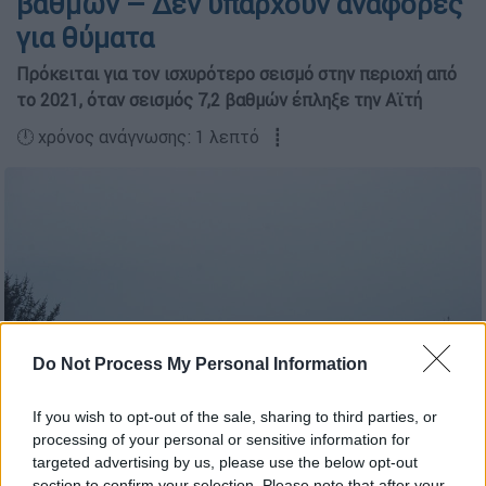
βαθμών – Δεν υπάρχουν αναφορές
για θύματα
Πρόκειται για τον ισχυρότερο σεισμό στην περιοχή από
το 2021, όταν σεισμός 7,2 βαθμών έπληξε την Αϊτή
🕛 χρόνος ανάγνωσης: 1 λεπτό ┋
Do Not Process My Personal Information
If you wish to opt-out of the sale, sharing to third parties, or
processing of your personal or sensitive information for
Τσουνάμι (AP Photo/Jeff Barnard)
targeted advertising by us, please use the below opt-out
section to confirm your selection. Please note that after your