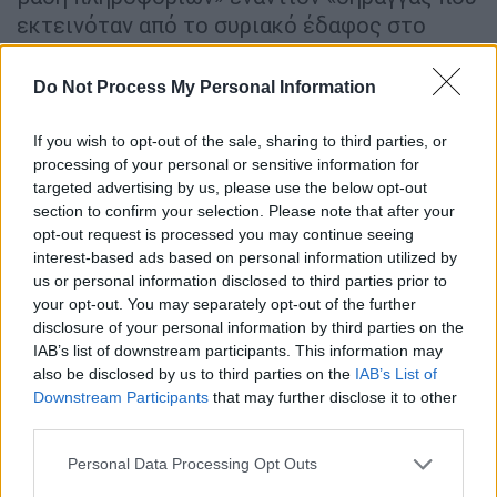
εκτεινόταν από το συριακό έδαφος στο
λιβανικό έδαφος και χρησιμοποιείτο από τη
Χεζμπολάχ
για να περνούν όπλα».
Do Not Process My Personal Information
If you wish to opt-out of the sale, sharing to third parties, or
ΔΙΑΒΑΣΤΕ ΕΠΙΣΗΣ
processing of your personal or sensitive information for
targeted advertising by us, please use the below opt-out
Κόσμος
|
10.02.2025 05:20
section to confirm your selection. Please note that after your
Πώς ο Μακρόν έχασε το στοίχημα να
opt-out request is processed you may continue seeing
γίνει ο «βασιλιάς» της Al - Οι 15
interest-based ads based on personal information utilized by
ημέρες που ανέτρεψαν το όραμα του
us or personal information disclosed to third parties prior to
your opt-out. You may separately opt-out of the further
για τη σύνοδο
disclosure of your personal information by third parties on the
IAB’s list of downstream participants. This information may
also be disclosed by us to third parties on the
IAB’s List of
Downstream Participants
that may further disclose it to other
Ανέφεραν επίσης πως βομβάρδισαν «πολλές
third parties.
άλλες εγκαταστάσεις της
Χεζμπολάχ
» στον
Please note that this website/app uses one or more Google
Personal Data Processing Opt Outs
Λίβανο
, παρά τη συμφωνία κατάπαυσης του
services and may gather and store information including but