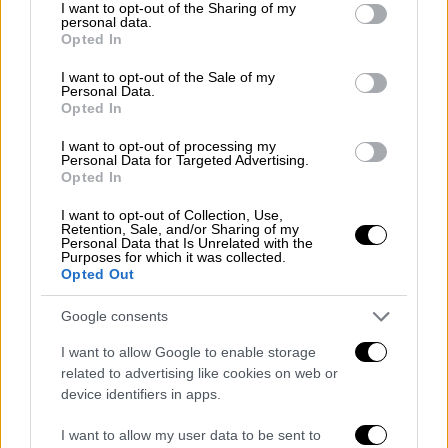
πυρός που τελεί σε ισχύ ανάμεσα στο Ισραήλ
not limited to your visit or usage behaviour. You may click to
I want to opt-out of the Sharing of my
personal data.
grant or deny consent to Google and its third-party tags to
και το λιβανικό κίνημα που πρόσκειται στο
Opted In
use your data for below specified purposes in below Google
Ιράν και τέθηκε σε εφαρμογή τον Νοέμβριο,
consent section.
I want to opt-out of the Sale of my
έπειτα από έναν και πλέον χρόνο
Personal Data.
Opted In
εχθροπραξιών.
I want to opt-out of processing my
Το εθνικό πρακτορείο ειδήσεων του
Personal Data for Targeted Advertising.
Opted In
Λιβάνου
μετέδωσε χθες ότι «μαχητικά
αεροσκάφη του ισραηλινού εχθρού» έκαναν
I want to opt-out of Collection, Use,
Retention, Sale, and/or Sharing of my
επιδρομές στα σύνορα της χώρας με τη
Personal Data that Is Unrelated with the
Συρία
, μια από τις οποίες έπληξε συνοριακό
Purposes for which it was collected.
Opted Out
φυλάκιο.
Google consents
Συνεχίζει τα πλήγματα το Ισραήλ
I want to allow Google to enable storage
Παρά τη συμφωνία κατάπαυσης του πυρός,
οι
related to advertising like cookies on web or
ένοπλες δυνάμεις του
Ισραήλ
συνεχίζουν να
device identifiers in apps.
προχωρούν, πιο σποραδικά, σε αεροπορικά
I want to allow my user data to be sent to