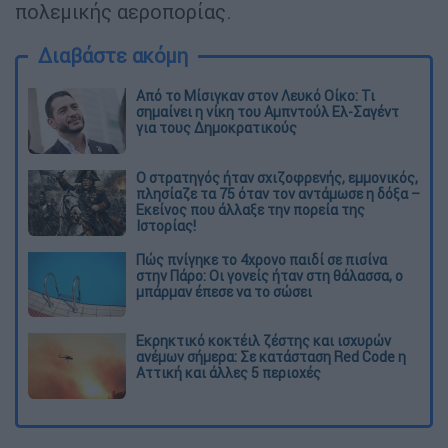
πολεμικής αεροπορίας.
Διαβάστε ακόμη
Από το Μίσιγκαν στον Λευκό Οίκο: Τι
σημαίνει η νίκη του Αμπντούλ Ελ-Σαγέντ
για τους Δημοκρατικούς
O στρατηγός ήταν σχιζοφρενής, εμμονικός,
πλησίαζε τα 75 όταν τον αντάμωσε η δόξα –
Εκείνος που άλλαξε την πορεία της
Ιστορίας!
Πώς πνίγηκε το 4χρονο παιδί σε πισίνα
στην Πάρο: Οι γονείς ήταν στη θάλασσα, ο
μπάρμαν έπεσε να το σώσει
Εκρηκτικό κοκτέιλ ζέστης και ισχυρών
ανέμων σήμερα: Σε κατάσταση Red Code η
Αττική και άλλες 5 περιοχές