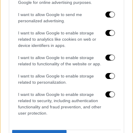
πλήγματα στο λιβανικό έδαφος. Και οι δυο
Google for online advertising purposes.
πλευρές αλληλοκατηγορούνται συχνά για
I want to allow Google to send me
παραβιάσεις της συμφωνίας.
personalized advertising.
Με βάση τους όρους της συμφωνίας, οι
I want to allow Google to enable storage
ισραηλινές ένοπλες δυνάμεις υποτίθεται
related to analytics like cookies on web or
πως θα ολοκλήρωναν την 26η Ιανουαρίου την
device identifiers in apps.
απόσυρση στοιχείων τους από τον νότιο
I want to allow Google to enable storage
Λίβανο
, όπου πλέον, στη θεωρία
related to functionality of the website or app.
τουλάχιστον, έχουν δικαίωμα να επιχειρούν
μόνο οι κυανόκρανοι του ΟΗΕ και ο
I want to allow Google to enable storage
λιβανικός στρατός. Οι
ΗΠΑ
ανακοίνωσαν νέα
related to personalization.
προθεσμία για αυτό, εντός του τρέχοντα
I want to allow Google to enable storage
μήνα.
related to security, including authentication
functionality and fraud prevention, and other
Παράλληλα μετά την πτώση του
Μπασάρ αλ
user protection.
Άσαντ στη Συρία
την 8η Δεκεμβρίου
ισραηλινά στρατεύματα αναπτύχθηκαν στη