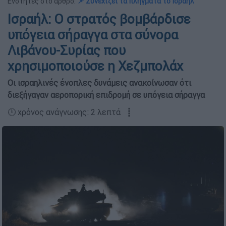
Ενότητες στο άρθρο:
📌 Συνεχίζει τα πλήγματα το Ισραήλ
Ισραήλ: Ο στρατός βομβάρδισε
υπόγεια σήραγγα στα σύνορα
Λιβάνου-Συρίας που
χρησιμοποιούσε η Χεζμπολάχ
Οι ισραηλινές ένοπλες δυνάμεις ανακοίνωσαν ότι
διεξήγαγαν αεροπορική επιδρομή σε υπόγεια σήραγγα
🕛 χρόνος ανάγνωσης: 2 λεπτά ┋