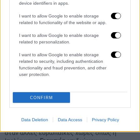
τουλάχιστον
25.000 μετανάστες
και μέλη
device identifiers in apps.
οικογενειών τους που ζούσαν σε έναν από
τους δήμους που επλήγησαν από τις
I want to allow Google to enable storage
related to functionality of the website or app.
πλημμύρες από τις
28 Οκτωβρίου
έως τις 4
Νοεμβρίου.
I want to allow Google to enable storage
related to personalization.
«Βασικός στόχος είναι να προστατευτούν οι
αλλοδαποί
που βρίσκονται σε πολύ ευάλωτη
I want to allow Google to enable storage
κατάσταση
και να
αποτραπούν
από το να
related to security, including authentication
functionality and fraud prevention, and other
ζουν υπό παράνομο καθεστώς», τόνισε το
user protection.
υπουργείο
.
Η Ισπανία - υπό την κυβέρνηση
Σοσιαλιστών
CONFIRM
- Αριστεράς
- είναι σε μεγάλο βαθμό
δεκτική
στους μετανάστες, οι οποίοι έχουν συμβάλει
στην ισχυρή οικονομική ανάπτυξη πολύ πάνω
Data Deletion
Data Access
Privacy Policy
από τον μέσο όρο της ευρωζώνης, ακόμη και
όταν άλλες ευρωπαϊκές χώρες όπως η