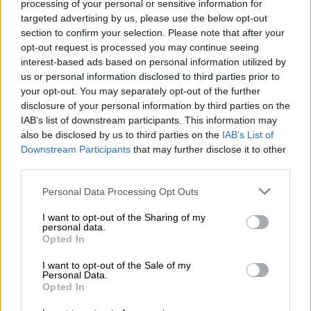
Ελλάδα
|
11.02.2025 16:59
processing of your personal or sensitive information for
Συνελήφθη γυμναστής για
targeted advertising by us, please use the below opt-out
section to confirm your selection. Please note that after your
σεξουαλική κακοποίηση ανήλικης
opt-out request is processed you may continue seeing
στην Κέρκυρα
interest-based ads based on personal information utilized by
us or personal information disclosed to third parties prior to
your opt-out. You may separately opt-out of the further
Ελλάδα
|
11.02.2025 16:49
disclosure of your personal information by third parties on the
Η Μουρτζούκου παραδέχθηκε ότι
IAB’s list of downstream participants. This information may
γνώριζε την Πισπιρίγκου -
also be disclosed by us to third parties on the
IAB’s List of
«Κοπάναγαν τα παιδιά και έφυγα»
Downstream Participants
that may further disclose it to other
third parties.
Please note that this website/app uses one or more Google
Personal Data Processing Opt Outs
services and may gather and store information including but
Πάνω από 220 άνθρωποι έχασαν τη
not limited to your visit or usage behaviour. You may click to
I want to opt-out of the Sharing of my
personal data.
grant or deny consent to Google and its third-party tags to
ζωή τους
Opted In
use your data for below specified purposes in below Google
consent section.
I want to opt-out of the Sale of my
Πάνω από
220 άνθρωποι
έχασαν τη ζωή τους
Personal Data.
από τις αστραπιαίες πλημμύρες στα
τέλη
Opted In
Οκτωβρίου
που παρέσυραν ανθρώπους οι