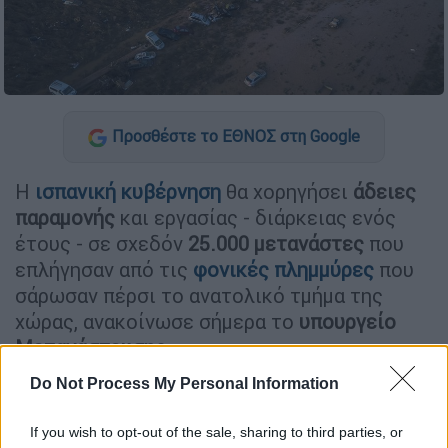
Προσθέστε το ΕΘΝΟΣ στη Google
Η
ισπανική κυβέρνηση
θα χορηγήσει
άδειες
παραμονής
και εργασίας - διάρκειας ενός
έτους - σε σχεδόν
25.000 μετανάστες
που
επλήγησαν από τις
φονικές πλημμύρες
που
σάρωσαν πέρσι το ανατολικό τμήμα της
χώρας, ανακοίνωσε σήμερα το
υπουργείο
Μετανάστευσης.
Do Not Process My Personal Information
ΔΙΑΒΑΣΤΕ ΕΠΙΣΗΣ
If you wish to opt-out of the sale, sharing to third parties, or