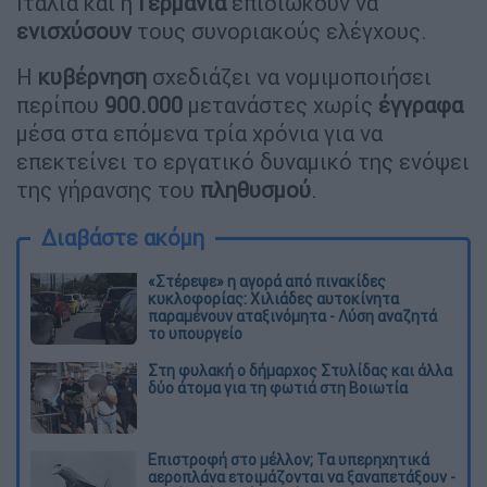
Ιταλία και η
Γερμανία
επιδιώκουν να
ενισχύσουν
τους συνοριακούς ελέγχους.
Η
κυβέρνηση
σχεδιάζει να νομιμοποιήσει
περίπου
900.000
μετανάστες χωρίς
έγγραφα
μέσα στα επόμενα τρία χρόνια για να
επεκτείνει το εργατικό δυναμικό της ενόψει
της γήρανσης του
πληθυσμού
.
Διαβάστε ακόμη
«Στέρεψε» η αγορά από πινακίδες
κυκλοφορίας: Χιλιάδες αυτοκίνητα
παραμένουν αταξινόμητα - Λύση αναζητά
το υπουργείο
Στη φυλακή ο δήμαρχος Στυλίδας και άλλα
δύο άτομα για τη φωτιά στη Βοιωτία
Επιστροφή στο μέλλον; Τα υπερηχητικά
αεροπλάνα ετοιμάζονται να ξαναπετάξουν -