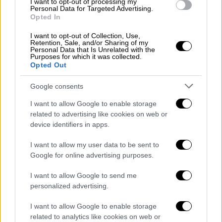
I want to opt-out of processing my
οποίοι βρίσκονταν μέσα στα αυτοκίνητά
Personal Data for Targeted Advertising.
Opted In
τους και
κατέκλυσαν
υπόγειους χώρους
στάθμευσης και ισόγεια
σπίτια
γύρω από την
I want to opt-out of Collection, Use,
Retention, Sale, and/or Sharing of my
πόλη της
Βαλένθια
, σε μια από τις
Personal Data that Is Unrelated with the
Purposes for which it was collected.
χειρότερες φυσικές
καταστροφές
στη
Opted Out
σύγχρονη ιστορία της
Ισπανίας
.
Google consents
Σχεδόν
60.000
σπίτια, περίπου
105.000
I want to allow Google to enable storage
αυτοκίνητα
και πάνω από
10.000
related to advertising like cookies on web or
καταστήματα καταστράφηκαν ή υπέστησαν
device identifiers in apps.
ζημιές, σύμφωνα με στοιχεία της
κυβέρνησης.
I want to allow my user data to be sent to
Google for online advertising purposes.
Τα μέτρα που ανακοίνωσε σήμερα το
I want to allow Google to send me
υπουργείο Μετανάστευσης προβλέπουν
personalized advertising.
μεταξύ άλλων τη χορήγηση
φοιτητικών
I want to allow Google to enable storage
αδειών
, ενώ αναμένεται να ωφελήσουν
related to analytics like cookies on web or