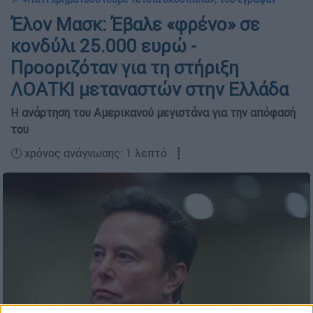
Έλον Μασκ: Έβαλε «φρένο» σε
κονδύλι 25.000 ευρώ -
Προοριζόταν για τη στήριξη
ΛΟΑΤΚΙ μεταναστών στην Ελλάδα
Η ανάρτηση του Αμερικανού μεγιστάνα για την απόφασή
του
🕛 χρόνος ανάγνωσης: 1 λεπτό ┋