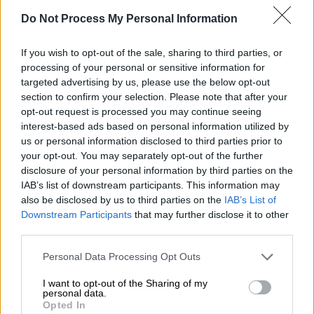
Do Not Process My Personal Information
Έλον Μασκ/AP
If you wish to opt-out of the sale, sharing to third parties, or
processing of your personal or sensitive information for
targeted advertising by us, please use the below opt-out
Προσθέστε το ΕΘΝΟΣ στη Google
section to confirm your selection. Please note that after your
opt-out request is processed you may continue seeing
interest-based ads based on personal information utilized by
Το αμερικανικό
DOGE
, του οποίου ηγείται ο
us or personal information disclosed to third parties prior to
'Ελον Μασκ
, «πάγωσε» την επιχορήγηση
your opt-out. You may separately opt-out of the further
ύψους
25.000 δολαρίων
για το πρόγραμμα
disclosure of your personal information by third parties on the
IAB’s list of downstream participants. This information may
«Ενδυνάμωση των
ΛΟΑΤΚΙ
προσφύγων στην
also be disclosed by us to third parties on the
IAB’s List of
Ελλάδα».
Downstream Participants
that may further disclose it to other
third parties.
ΔΙΑΒΑΣΤΕ ΕΠΙΣΗΣ
Please note that this website/app uses one or more Google
Personal Data Processing Opt Outs
services and may gather and store information including but
Ελλάδα
|
13.02.2025 20:10
not limited to your visit or usage behaviour. You may click to
I want to opt-out of the Sharing of my
personal data.
Τραγωδία με Έλληνα στην Αυστρία:
grant or deny consent to Google and its third-party tags to
Opted In
use your data for below specified purposes in below Google