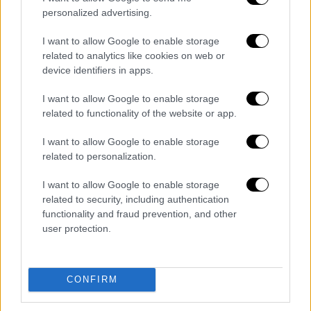
LGBTQIA
+ κοινότητα».
personalized advertising.
O δισεκατομμυριούχο,
Έλον Μασκ
I want to allow Google to enable storage
related to analytics like cookies on web or
επιβεβαίωσε την είδηση αναπαράγοντας
device identifiers in apps.
ανάρτηση του χρήστη «Libs of TikTok»,
λογαριασμός ο οποίος αναρωτιόταν «γιατί
I want to allow Google to enable storage
χρηματοδοτούμε τέτοια
σκουπίδια
;» με τον
related to functionality of the website or app.
Μασκ
να αποκρίνεται «υπάρχουν πάρα
I want to allow Google to enable storage
πολλές τέτοιες
περιπτώσεις
».
related to personalization.
So many situations like this
I want to allow Google to enable storage
https://t.co/8XOlAWpYXx
related to security, including authentication
functionality and fraud prevention, and other
— Elon Musk (@elonmusk)
February
user protection.
13, 2025
Διαβάστε ακόμη
CONFIRM
Η «ακτινογραφία» της καταστροφής από