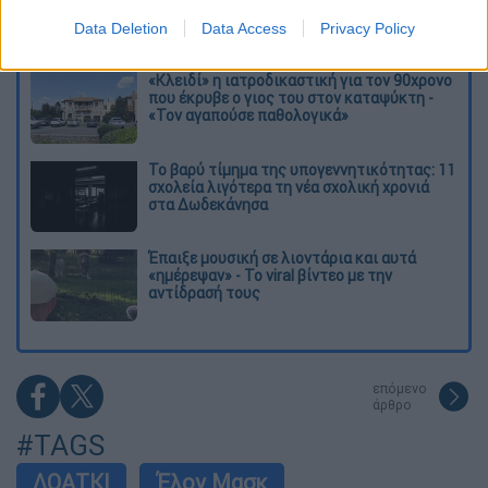
τις φωτιές στη Δυτική Αττική - Οι
εκτάσεις που κάηκαν και η επόμενη μέρα
Data Deletion
Data Access
Privacy Policy
του δάσους
«Κλειδί» η ιατροδικαστική για τον 90χρονο
που έκρυβε ο γιος του στον καταψύκτη -
«Τον αγαπούσε παθολογικά»
Το βαρύ τίμημα της υπογεννητικότητας: 11
σχολεία λιγότερα τη νέα σχολική χρονιά
στα Δωδεκάνησα
Έπαιξε μουσική σε λιοντάρια και αυτά
«ημέρεψαν» - Το viral βίντεο με την
αντίδρασή τους
επόμενο
άρθρο
#TAGS
ΛΟΑΤΚΙ
Έλον Μασκ