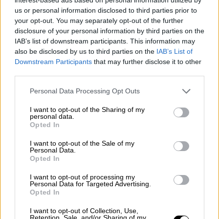
us or personal information disclosed to third parties prior to
ΔΙΑΒΑΣΤΕ ΕΠΙΣΗΣ
your opt-out. You may separately opt-out of the further
disclosure of your personal information by third parties on the
Κόσμος
|
20.02.2025 18:09
IAB’s list of downstream participants. This information may
Προειδοποίηση Ρούτε στα μέλη του
also be disclosed by us to third parties on the
IAB’s List of
Downstream Participants
that may further disclose it to other
ΝΑΤΟ: Πρέπει να αυξηθούν οι
third parties.
αμυντικές δαπάνες – Θα παίξει
ζωτικό ρόλο στη διασφάλιση της
Please note that this website/app uses one or more Google
Personal Data Processing Opt Outs
services and may gather and store information including but
ειρήνης στην Ουκρανία
not limited to your visit or usage behaviour. You may click to
I want to opt-out of the Sharing of my
personal data.
grant or deny consent to Google and its third-party tags to
Opted In
use your data for below specified purposes in below Google
consent section.
I want to opt-out of the Sale of my
Ο κολοσσός της αεροναυπηγικής υπέγραψε
Personal Data.
Opted In
το 2018 μια σύμβαση
για να παραδώσει στον
Λευκό
Οίκο
δύο αεροσκάφη 747-8, ειδικά
I want to opt-out of processing my
Personal Data for Targeted Advertising.
σχεδιασμένα, έναντι 3,9 δισεκ. δολαρίων.
Opted In
Αρχικά, η παράδοση ήταν προγραμματισμένο
I want to opt-out of Collection, Use,
να γίνει πριν από τα τέλη του 2024. Όμως οι
Retention, Sale, and/or Sharing of my