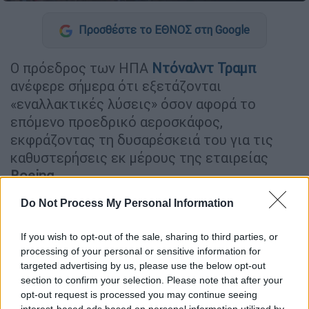
Προσθέστε το ΕΘΝΟΣ στη Google
Ο πρόεδρος των ΗΠΑ
Ντόναλντ
Τραμπ
ανέφερε σήμερα ότι εξετάζονται
«εναλλακτικές λύσεις» όσον αφορά το
επόμενο προεδρικό αεροσκάφος,
εκφράζοντας τη δυσαρέσκειά του για τις
καθυστερήσεις εκ μέρους της εταιρείας
Boeing
.
«Δεν είμαι ικανοποιημένος με τη
Boeing
»
Do Not Process My Personal Information
είπε στους δημοσιογράφους που τον
If you wish to opt-out of the sale, sharing to third parties, or
συνόδευαν μέσα στο προεδρικό
processing of your personal or sensitive information for
αεροσκάφος. «Εξετάζουμε εναλλακτικές
targeted advertising by us, please use the below opt-out
επειδή η
Boeing
καθυστερεί τις
section to confirm your selection. Please note that after your
παραδόσεις».
opt-out request is processed you may continue seeing
interest-based ads based on personal information utilized by