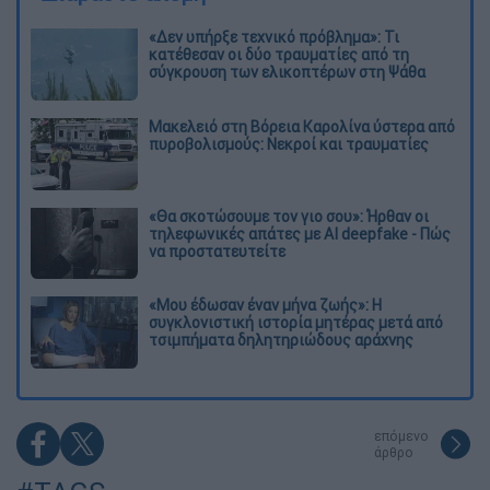
«Δεν υπήρξε τεχνικό πρόβλημα»: Τι
κατέθεσαν οι δύο τραυματίες από τη
σύγκρουση των ελικοπτέρων στη Ψάθα
Μακελειό στη Βόρεια Καρολίνα ύστερα από
πυροβολισμούς: Νεκροί και τραυματίες
«Θα σκοτώσουμε τον γιο σου»: Ήρθαν οι
τηλεφωνικές απάτες με AI deepfake - Πώς
να προστατευτείτε
«Μου έδωσαν έναν μήνα ζωής»: Η
συγκλονιστική ιστορία μητέρας μετά από
τσιμπήματα δηλητηριώδους αράχνης
επόμενο
άρθρο