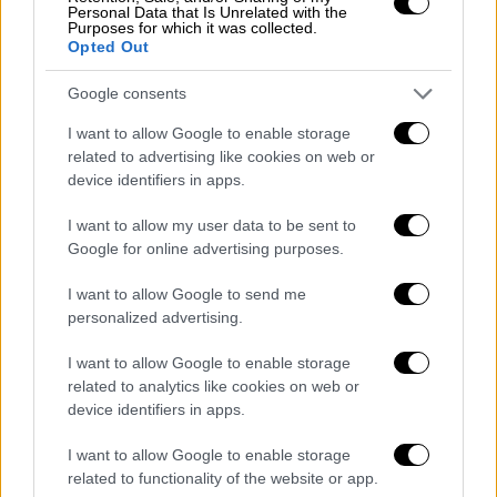
Personal Data that Is Unrelated with the
τροποποιήσεις που ζητήθηκαν κατά την
Purposes for which it was collected.
πρώτη θητεία του
Τραμπ
, η χρεοκοπία ενός
Opted Out
υπεργολάβου, η πανδημία της Covid-19 και τα
Google consents
προβλήματα ανεφοδιασμού που
ακολούθησαν, άλλαξαν το χρονοδιάγραμμα.
I want to allow Google to enable storage
related to advertising like cookies on web or
Σήμερα, το πρώτο αεροπλάνο προβλέπεται
device identifiers in apps.
να τεθεί στην υπηρεσία των Αμερικανών
προέδρων το 2027 και το δεύτερο την
I want to allow my user data to be sent to
επόμενη χρονιά.
Google for online advertising purposes.
Ο επικεφαλής της Boeing
Κέλι Όρτμπεργκ
I want to allow Google to send me
personalized advertising.
είπε στα τέλη Ιανουαρίου ότι ο
Τραμπ
θέλει
το αεροπλάνο «πιο σύντομα» και ότι ο ίδιος
I want to allow Google to enable storage
συζητά με τον στενό συνεργάτη του
related to analytics like cookies on web or
προέδρου, τον
Έλον Μασκ
, προκειμένου να
device identifiers in apps.
γίνουν οι αναγκαίες αλλαγές για να
I want to allow Google to enable storage
βελτιωθεί το πρόγραμμα παράδοσης του
related to functionality of the website or app.