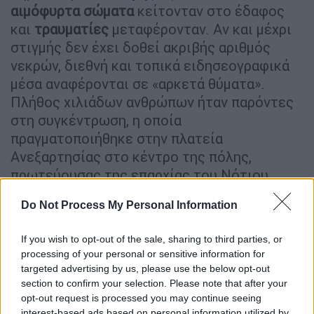
αιμόφυρτα σώματα
κείτονταν στο έδαφος
και
τραυματίες
μεταφέρονταν. Αν και μέχρι
στιγμής δεν έχει δοθεί ακριβής αριθμός
νεκρών, διεθνή και τοπικά ειδησεογραφικά
μέσα αναφέρονται σε «αρκετά θύματα».
Πλήθος χιλιάδων ανθρώπων ήταν παρόντες
στη συγκέντρωση, η οποία
πραγματοποιήθηκε στην πλατεία
Ανεξαρτησίας στο κέντρο της πόλης,
πρωτεύουσας της επαρχίας του Νότιου
Κίβου και δεύτερης μεγαλύτερης στην
Do Not Process My Personal Information
ανατολική Λαϊκή Δημοκρατία του Κονγκό.
If you wish to opt-out of the sale, sharing to third parties, or
ΔΙΑΒΑΣΤΕ ΕΠΙΣΗΣ
processing of your personal or sensitive information for
targeted advertising by us, please use the below opt-out
Κόσμος
|
26.02.2025 20:15
section to confirm your selection. Please note that after your
opt-out request is processed you may continue seeing
«Η Ευρωπαϊκή Ένωση δημιουργήθηκε
interest-based ads based on personal information utilized by