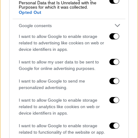
αποτελείται από περισσότερες από 100
Personal Data that Is Unrelated with the
Purposes for which it was collected.
ένοπλες υποομάδες και της οποίας τα
Opted Out
περισσότερα μέλη είναι Τούτσι που
Google consents
εγκατέλειψαν τον στρατό του Κονγκό πριν
από 10 και πλέον χρόνια.Τον περασμένο
I want to allow Google to enable storage
μήνα, η οργάνωση κατέλαβε την Γκόμα, τη
related to advertising like cookies on web or
device identifiers in apps.
μεγαλύτερη πόλη της περιοχής.
I want to allow my user data to be sent to
https://twitter.com/acprdcongo/status/18951
Google for online advertising purposes.
04942118973769
I want to allow Google to send me
Ο ρόλος της Ρουάντα
personalized advertising.
Η προέλαση της M23 είναι η σοβαρότερη
I want to allow Google to enable storage
κλιμάκωση της μακροχρόνιας σύγκρουσης
related to analytics like cookies on web or
device identifiers in apps.
στην ανατολική ΛΔΚ εδώ και περισσότερο
από μια δεκαετία, η οποία έχει τις ρίζες της
I want to allow Google to enable storage
στη γενοκτονία της Ρουάντα το 1994 και
related to functionality of the website or app.