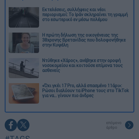
Εκτελέσεις, συλλήψεις και νέοι
περιορισμοί: Το Ιράν σκληραίνει τη γραμμή
στο εσωτερικό εν μέσω πολέμου
Η πρώτη δήλωση της οικογένειας της
38χρονης Βρετανίδας που δολοφονήθηκε
στην Κυψέλη
Ντύθηκε «Χάρος», ανέβηκε στην οροφή
νοσοκομείου και κοιτούσε επίμονα τους
ασθενείς
«Όχι γκέι 17 Pro, αλλά σπασμένο 11άρι»:
Ρώσοι διαλύουν τα iPhone τους στο TikTok
για να... γίνουν πιο άνδρες
επόμενο
άρθρο