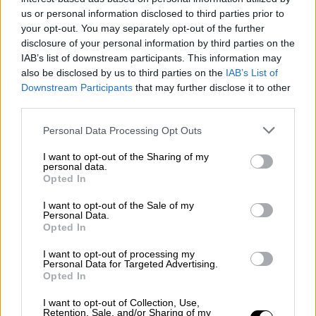
για να εξαπατήσει τις ΗΠΑ»: Ο Τραμπ
us or personal information disclosed to third parties prior to
θα ανακοινώσει δασμούς στην
your opt-out. You may separately opt-out of the further
Ευρώπη
disclosure of your personal information by third parties on the
IAB’s list of downstream participants. This information may
also be disclosed by us to third parties on the
IAB’s List of
Downstream Participants
that may further disclose it to other
third parties.
Μιλώντας στο πρακτορείο Reuters, o Κορνίλ
Νάνγκα, επικεφαλής της Συμμαχίας του
Please note that this website/app uses one or more Google
Personal Data Processing Opt Outs
services and may gather and store information including but
Ποταμού Κονγκό – συνασπισμός που
not limited to your visit or usage behaviour. You may click to
I want to opt-out of the Sharing of my
περιλαμβάνει και την M23 – είπε ότι ο
personal data.
grant or deny consent to Google and its third-party tags to
Opted In
πρόεδρος της χώρας, Φέλιξ Τσισεκέντι,
use your data for below specified purposes in below Google
διέταξε την επίθεση
, χωρίς ωστόσο να
consent section.
I want to opt-out of the Sale of my
Personal Data.
προσφέρει αποδείξεις.
Opted In
Το Μπουκάβου είναι η μία από τις
δύο
I want to opt-out of processing my
Personal Data for Targeted Advertising.
πόλεις-κλειδιά
στην πλούσια σε ορυκτά
Opted In
ανατολική Λαϊκή Δημοκρατία του Κονγκό
I want to opt-out of Collection, Use,
που κατέλαβε φέτος η M23, η οποία
Retention, Sale, and/or Sharing of my