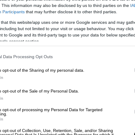
στα
χέρια.
Η 34χρονη μεταφέρθηκε σε
. This information may also be disclosed by us to third parties on the
IA
 στα τραύματα της. Ο 60χρονος καπετάνιος
Participants
that may further disclose it to other third parties.
 ελεύθερος με εγγύηση.
 that this website/app uses one or more Google services and may gath
including but not limited to your visit or usage behaviour. You may click 
 to Google and its third-party tags to use your data for below specifi
ogle consent section.
ε στο πλήθος με αυτοκίνητο
l Data Processing Opt Outs
 Γερμανία – Έρευνες αν συνδέεται
o opt-out of the Sharing of my personal data.
In
o opt-out of the Sale of my Personal Data.
In
to opt-out of processing my Personal Data for Targeted
ing.
In
o opt-out of Collection, Use, Retention, Sale, and/or Sharing
ersonal Data that Is Unrelated with the Purposes for which it