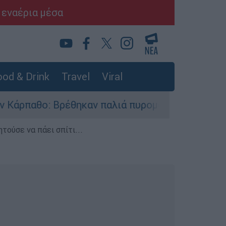
 εναέρια μέσα
od & Drink
Travel
Viral
 Βρέθηκαν παλιά πυρομαχικά στο Αρδάνι - Απαγ
τούσε να πάει σπίτι...