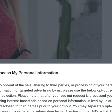
 το ΕΘΝΟΣ στη Google
ocess My Personal Information
nfluencer,
που έκανε
σερφ
και την
to opt-out of the sale, sharing to third parties, or processing of your per
συνέβη στην παραλία Ρινκονάδα στην
formation for targeted advertising by us, please use the below opt-out s
r selection. Please note that after your opt-out request is processed y
eing interest-based ads based on personal information utilized by us or
α αλιευτικό σκάφος πέρασε από πάνω της,
disclosed to third parties prior to your opt-out. You may separately opt-
losure of your personal information by third parties on the IAB’s list of