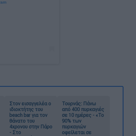
ram
Στον εισαγγελέα ο
Τουρνάς: Πάνω
ιδιοκτήτης του
από 400 πυρκαγιές
beach bar για τον
σε 10 ημέρες - «Το
θάνατο του
90% των
4χρονου στην Πάρο
πυρκαγιών
- Στο
οφείλεται σε