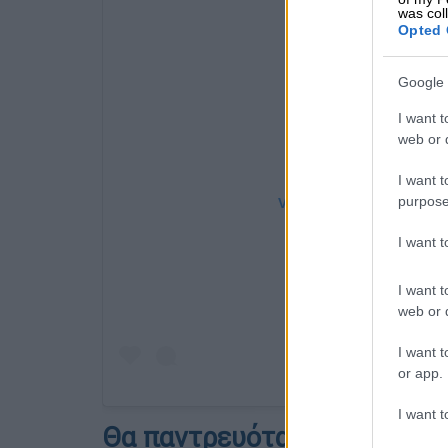
was col
Opted 
Google 
I want t
web or d
I want t
purpose
View this post on Instag
I want 
I want t
web or d
I want t
or app.
I want t
Θα παντρευόταν σε δύο εβ