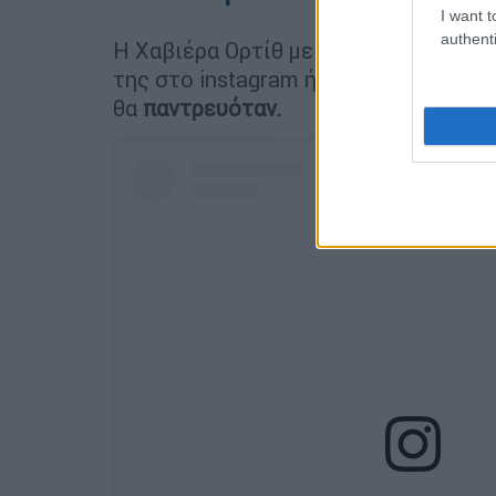
I want t
authenti
H Χαβιέρα Ορτίθ με περισσότερους 
της στο instagram ήταν φωτογράφος 
θα
παντρευόταν.