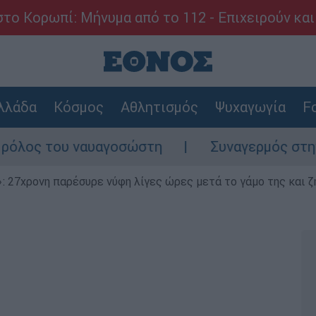
το Κορωπί: Μήνυμα από το 112 - Επιχειρούν και
λλάδα
Κόσμος
Αθλητισμός
Ψυχαγωγία
Fo
ου ναυαγοσώστη
Συναγερμός στην Κάρπαθο:
 27χρονη παρέσυρε νύφη λίγες ώρες μετά το γάμο της και ζη