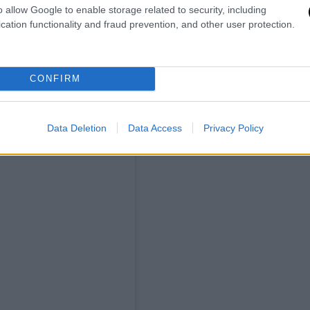
o allow Google to enable storage related to security, including
cation functionality and fraud prevention, and other user protection.
από
60.000 ακολούθους
στον λογαριασμό
και σχεδιάστρια μόδας. Σε δύο εβδομάδες
CONFIRM
Data Deletion
Data Access
Privacy Policy