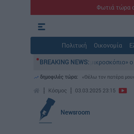
Φωτιά τώρα σ
Πολιτική
Οικονομία
Ε
ρονου στην Πάρο - Στο «μικροσκόπιο» ο ρόλος τ
BREAKING NEWS:
δημοφιλές τώρα:
«Θέλω τον πατέρα μου»:
┋
Κόσμος
┋
03.03.2025 23:15
Newsroom