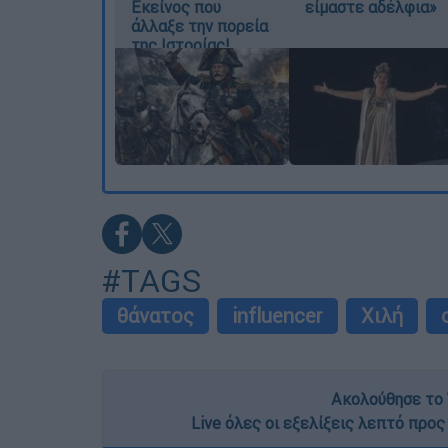
Εκείνος που
είμαστε αδέλφια»
άλλαξε την πορεία
της Ιστορίας!
#TAGS
θάνατος
influencer
Χιλή
Ακολούθησε το 
Live όλες οι εξελίξεις λεπτό προς