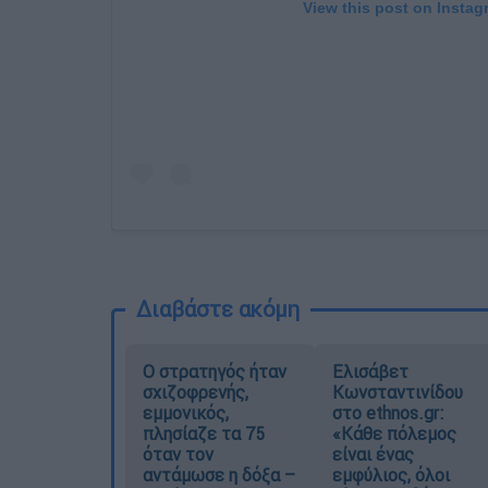
View this post on Instag
Διαβάστε ακόμη
O στρατηγός ήταν
Ελισάβετ
σχιζοφρενής,
Κωνσταντινίδου
εμμονικός,
στο ethnos.gr:
πλησίαζε τα 75
«Κάθε πόλεμος
όταν τον
είναι ένας
αντάμωσε η δόξα –
εμφύλιος, όλοι