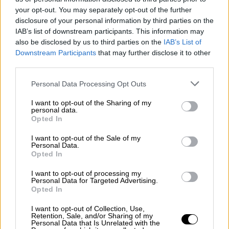
Μπλάνκα είχε λάβει χώρα το 1930», όταν
your opt-out. You may separately opt-out of the further
είχε σημειωθεί βροχόπτωση «175
disclosure of your personal information by third parties on the
χιλιοστών», ενώ αυτή που έπληξε την πόλη
IAB’s list of downstream participants. This information may
χθες «είναι σχεδόν τριπλάσια», εξήγησε ο κ.
also be disclosed by us to third parties on the
IAB’s List of
Downstream Participants
that may further disclose it to other
Αλόνσο. Κάπου 1.321 κάτοικοι χρειάστηκε
third parties.
να απομακρυνθούν εσπευσμένα από τα
σπίτια τους, σύμφωνα με το γραφείο του
Please note that this website/app uses one or more Google
Personal Data Processing Opt Outs
services and may gather and store information including but
δημάρχου Φεδερίκο Σουσμπιέλες.Η
not limited to your visit or usage behaviour. You may click to
I want to opt-out of the Sharing of my
κυβέρνηση αποδέσμευσε κατεπειγόντως
personal data.
grant or deny consent to Google and its third-party tags to
Opted In
βοήθεια
10 δισεκατομμυρίων πέσος
(8,6
use your data for below specified purposes in below Google
εκατ. ευρώ).
consent section.
I want to opt-out of the Sale of my
Personal Data.
Opted In
Εκκενώθηκε μονάδα νεογνών
I want to opt-out of processing my
https://twitter.com/fire24rescue/status/18980
Personal Data for Targeted Advertising.
Opted In
58934218621239
I want to opt-out of Collection, Use,
Σε τηλεοπτικά πλάνα από την πόλη
Retention, Sale, and/or Sharing of my
Personal Data that Is Unrelated with the
εικονίζονται
νέες μητέρες με τα νεογέννητα