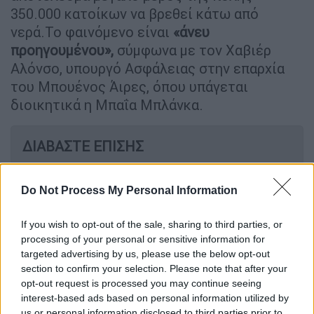
350.000 κατοίκων να βρεθεί κάτω από
νερά.Το φαινόμενο είναι
«άνευ
προηγουμένου»,
σύμφωνα με τον Χαβιέρ
Αλόνσο, υπουργό Ασφάλειας στην επαρχία
του Μπουένος Άιρες, όπου υπάγεται
διοικητικά η Μπαΐα Μπλάνκα.
ΔΙΑΒΑΣΤΕ ΕΠΙΣΗΣ
Κόσμος
|
08.03.2025 08:01
Do Not Process My Personal Information
Δύο νεκροί άμαχοι και τραυματίες σε
αεροπορική επιδρομή του Ισραήλ στη
If you wish to opt-out of the sale, sharing to third parties, or
Γάζα
processing of your personal or sensitive information for
targeted advertising by us, please use the below opt-out
section to confirm your selection. Please note that after your
opt-out request is processed you may continue seeing
«Η μεγαλύτερη
καταιγίδα
στην Μπαΐα
interest-based ads based on personal information utilized by
us or personal information disclosed to third parties prior to